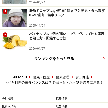
2026/03/24
て下さい。
肝油ドロップはなぜ1日1個まで？ 効果・食べ過ぎ
4
NGの理由・健康リスク
お正月の食の健康ポイント！ 意識的に野菜
2025/11/04
を摂ることが大切
パイナップルで舌が痛い！ ピリピリしびれる原因
5
と治し方・回避する方法
市販のおせち料理では入っていないことも多いのです
が、縁起物の野菜を使った「煮物」を1品加えましょ
2026/01/27
う。この時期に美味しくなる旬の冬野菜については、
ランキングをもっと見る
「
旬の食材百貨
」などのサイトにも詳しく掲載されてい
ます。
>
>
>
>
All About
健康・医療
健康管理
食と健康
一手間かかりますが、野菜は「飾り切り」をするとお正
おせち料理の栄養バランスは？ 野菜不足・塩分糖分過多に注意！
月らしく華やかになります。包丁で切る切り方もありま
すが、難しい場合は、抜き型を使ってかわいらしい形を
会社概要
採用情報
切り抜いてもよいでしょう。どのように切るのか知りた
投資家情報
広告掲載