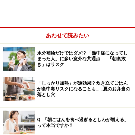
黒豆：「まめに働けますように」との願いをこめて
数の子：粒の多いニシンの卵である「数の子」は子
孫繁栄の願いをこめて
あわせて読みたい
水分補給だけではダメ!? 「熱中症になってし
まった人」に多い意外な共通点……「朝食抜
き」はリスク
「しっかり加熱」が逆効果!? 炊き立てごはん
が食中毒リスクになることも……夏のお弁当の
落とし穴
Q. 「朝ごはんを食べ過ぎるとしわが増える」
栗きんとん：黄金色で大きな粒の栗は商売繁盛を祈
って本当ですか？
願して