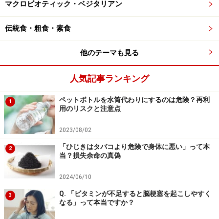
マクロビオティック・ベジタリアン
態になってしまいます。
伝統食・粗食・素食
逆に多すぎるものもあります。「おせち料理」は作り置
きのおかずであるという性質上、味付けを濃くしておか
他のテーマも見る
ないと傷んでしまいます。そのため、なますとれんこん
人気記事ランキング
は酢を強く効かせますし、他の料理も塩や砂糖を通常の
料理よりも多めに使って濃い味付けにします。「食塩過
ペットボトルを水筒代わりにするのは危険？再利
1
多」「糖分過多」になりやすいため、注意が必要です。
用のリスクと注意点
2023/08/02
特に、三が日に濃い味付けのおせち料理で過ごした後
「ひじきはタバコより危険で身体に悪い」って本
は、通常の食事の味付けでは物足りないと感じたり、自
2
当？損失余命の真偽
宅での調理もおせち料理に倣って味付けが濃くなったり
しがちです。例年、1月以降の患者様の様子を拝見して
2024/06/10
いると、これが原因で生活習慣病が悪化してしまうケー
Q. 「ビタミンが不足すると脳梗塞を起こしやすく
3
スも散見されます。お正月を楽しむことはたいへんよい
なる」って本当ですか？
ことですが、その後はきちんとリカバリーするようにし