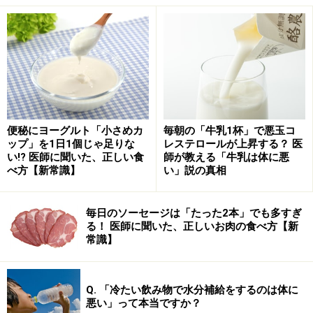
田作り：江戸時代は、田作りの材料である「かたく
ちいわし」を原料とした高級肥料が使われていたた
め、豊作を祈願して
海老：腰が曲がった姿から「腰が曲がるまで元気
で」と長寿の願いをこめて
伊達巻：丸まった形が大切な文書や絵画などの「巻
便秘にヨーグルト「小さめカ
毎朝の「牛乳1杯」で悪玉コ
物」を連想させるため、学業祈願に
ップ」を1日1個じゃ足りな
レステロールが上昇する？ 医
い!? 医師に聞いた、正しい食
師が教える「牛乳は体に悪
紅白なます：紅白のめでたさと、細切りのにんじん
べ方【新常識】
い」説の真相
と大根で「水引き」に見立てているという説も
れんこん：穴があいていて「見通しがよい」
毎日のソーセージは「たった2本」でも多すぎ
昆布巻き：よろ「こぶ」の語呂合わせ
る！ 医師に聞いた、正しいお肉の食べ方【新
常識】
さらにはおせち料理を入れる「重箱」も、福が「重な
る」ようにと縁起を担いで使われているそうです。中身
Q. 「冷たい飲み物で水分補給をするのは体に
の由来は諸説ありますが、いずれも縁起を担いでいるも
悪い」って本当ですか？
のばかり。数の子や海老など、現在の衛生面での観点か