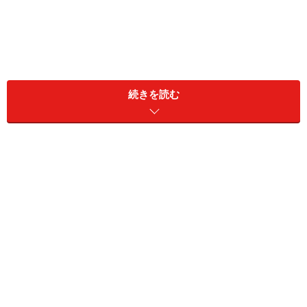
こう考えると「おせち料理」は「作り置き料理」の元
続きを読む
祖。「おせち料理」のおかげでお正月三が日の3日間、
家族の中の誰かが炊事に追われてしまうことがありませ
ん。本当の意味で家族揃っての一家団らんのひと時を過
ごすための、生活の知恵だったのかもしれません。
おせち料理の定番の中身は？作り置きでき
る「縁起担ぎ」・その意味
最近は様々な種類のおせち料理が販売されているようで
すが、ここで定番のおせち料理の中身について、おさら
いしてみましょう。