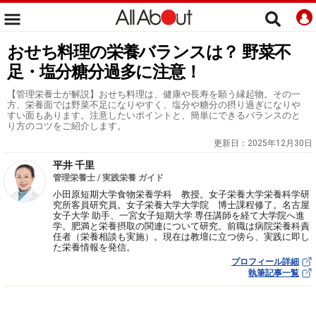
おせち料理の栄養バランスは？ 野菜不
足・塩分糖分過多に注意！
【管理栄養士が解説】おせち料理は、健康や長寿を願う縁起物。その一
方、栄養面では野菜不足になりやすく、塩分や糖分の摂り過ぎになりや
すい面もあります。注意したいポイントと、簡単にできるバランスのと
り方のコツをご紹介します。
更新日：
2025年12月30日
平井 千里
管理栄養士 / 実践栄養 ガイド
小田原短期大学食物栄養学科 教授。女子栄養大学栄養科学研
究所客員研究員。女子栄養大学大学院 博士課程修了。名古屋
女子大学 助手、一宮女子短期大学 専任講師を経て大学院へ進
学。肥満と栄養摂取の関連について研究。前職は病院栄養科責
任者（栄養相談も実施）。現在は教壇に立つ傍ら、実践に即し
た栄養情報を発信。
プロフィール詳細
執筆記事一覧