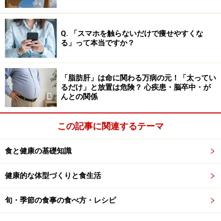
らすると「冷蔵保存のほうが安全では？ 」と思うような
食材もありますが、基本的には縁起のよいものを「作り
Q. 「スマホを触らないだけで痩せやすくな
置き」することを主眼においたメニューになっていま
る」って本当ですか？
す。
「脂肪肝」は命に関わる万病の元！「太ってい
るだけ」と放置は危険？ 心疾患・脳卒中・が
お正月に不足しやすい栄養素・過剰になり
んとの関係
やすいもの
この記事に関連するテーマ
食と健康の基礎知識
冬野菜を使って、おいしい煮物を1品、重箱に詰めておきま
しょう。不足しがちな食物繊維やビタミン、ミネラルが補え
ます。
健康的な体型づくりと食生活
このように「おせち料理」の中身を見ていくと、野菜が
旬・季節の食事の食べ方・レシピ
使われているのは意外にもなますとれんこん程度。お正
月三が日をおせち料理だけで過ごすと「野菜不足」の状