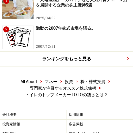
4
を展開する企業の株主優待5選
に関わる研究は進められていました。
2025/04/09
まだ、収益化し始めたばかりですが、IoT社会の到来、
激動の2007年株式市場を語る。
5
データセンターの建設ラッシュにより、半導体・高速光
通信・表示デバイスなどの需要が増加するなかで、収益
2007/12/21
拡大による新たな収益柱に育ちつつあります。また、同
社が得意とする静電チャックは、消耗部品であることか
ランキングをもっと見る
ら取り換え需要も発生するので、安定した収益基盤にな
り得ます。
>
>
>
>
All About
マネー
投資
株・株式投資
>
専門家が注目するオススメ株式銘柄
トイレのトップメーカーTOTOの凄さとは？
高利益率の海外住設事業の拡大をベースと
した利益改善を期待
会社概要
採用情報
国内では、新規需要の頭打ちやリフォーム需要の縮小が
投資家情報
広告掲載
続く環境となっており、高級機種や画期的な新製品の登