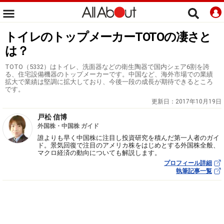
トイレのトップメーカーTOTOの凄さと
は？
TOTO（5332）はトイレ、洗面器などの衛生陶器で国内シェア6割を誇
る、住宅設備機器のトップメーカーです。中国など、海外市場での業績
拡大で業績は堅調に拡大しており、今後一段の成長が期待できるところ
です。
更新日：
2017年10月19日
戸松 信博
外国株・中国株 ガイド
誰よりも早く中国株に注目し投資研究を積んだ第一人者のガイ
ド。景気回復で注目のアメリカ株をはじめとする外国株全般、
マクロ経済の動向についても解説します。
プロフィール詳細
執筆記事一覧