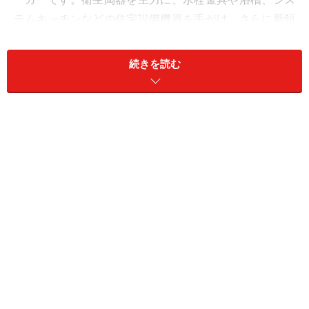
テムキッチンなどの住宅設備機器を手がけ、さらに新領
域事業として、半導体製造装置向け部材や環境建材を展
開しています。
続きを読む
同社は、1917年に、森村グループの衛生陶器部門が分離
して設立された会社です。森村グループは、1876年に設
立された日本最初期の貿易商社森村組（現：森村商事）
をルーツとし、日本の陶磁器産業を代表する企業集団と
呼ばれています。
森村組は、明治期に陶磁器や雑貨の対米輸出で発展し、
その後陶磁器の製造に参入。1904年に日本陶器合名会社
（現：ノリタケカンパニーリミテド）を設立しました。
そこから1917年に衛生陶器部門を分離して東洋陶器（現
TOTO）が、1919年には碍子部門を分離して日本碍子が
設立されました。そして、同社のライバルである