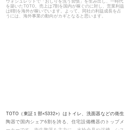
ウォシュレットで「おしりを洗う習慣」を生み出し、一時代
を築いたTOTO。売上は7割を国内が稼ぐのに対し、営業利益
は8割を海外が稼いでいます。よって、同社の利益成長を占
うには、海外事業の動向がカギとなると思います。
TOTO（東証１部<5332>）はトイレ、洗面器などの衛生
陶器で国内シェア6割を誇る、住宅設備機器のトップメ
ーカーです。衛生陶器を主力に、水栓金具や浴槽、シス