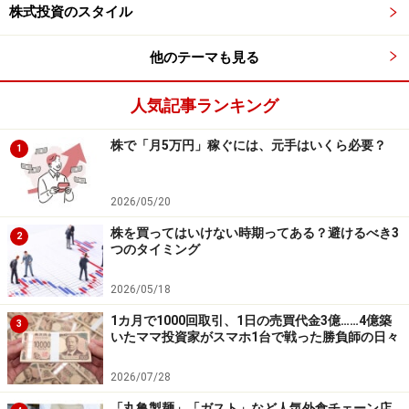
所得の増加や住宅着工数の増加、設備入れ替えなどの恩
株式投資のスタイル
恵を一挙に享受することに成功しています。
他のテーマも見る
中国の衛生陶器の年間需要は5000万個と言われ、その1
人気記事ランキング
割程度が高級品市場とされます。高級ブランドとして知
名度を上げていた同社は、もちろん高級品市場をターゲ
株で「月5万円」稼ぐには、元手はいくら必要？
1
ットとしており、ここで30％のシェアを獲得していま
す。中国の営業利益率は26％とかなり高水準であり、差
2026/05/20
別化された製品展開によって、さらなる利益成長が可能
株を買ってはいけない時期ってある？避けるべき3
2
だと思います。
つのタイミング
2026/05/18
IoTの波に乗る新領域事業：半導体製造装置
1カ月で1000回取引、1日の売買代金3億……4億築
3
いたママ投資家がスマホ1台で戦った勝負師の日々
用部材
同社はウォシュレットや、バスタブなどの水回り製品で
2026/07/28
知られていますが、実はすでに1980年代には半導体製造
「丸亀製麺」「ガスト」など人気外食チェーン店