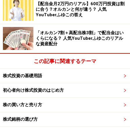
営業利益率を見てみると、国内住設が2.3％であることに
【配当金月2万円のリアル】600万円投資は割
に合う？オルカンと何が違う？ 人気
対して、海外住設は18.4％と高水準です。同社の業績を
YouTuberふゆこの答え
見るポイントは、利益率の高い海外住設事業の伸びと、
国内住設の利益改善にあると見られます。
「オルカン7割＋高配当株3割」で配当金はい
くらになる？ 人気YouTuberふゆこのリアル
な資産配分
ウォシュレットが発売された、同じかそれより少し前の
1979年、同社は早くも中国進出を果たしています。政府
の迎賓館への納品をキッカケに知名度を上げ、1980年代
この記事に関連するテーマ
には高級ホテルや大規模オフィスビルに次々と納入を進
株式投資の基礎用語
めていきました。こうして、同社は高級ブランドとして
の地位を獲得していきました。
初心者向け株式投資のはじめ方
そして同時に、営業拠点の設置や販売網の構築に注力
株の買い方と売り方
し、今に繋がる事業基盤を整えていきました。1990年代
の中国は、経済成長率10％台という目覚ましい発展を遂
株式銘柄の選び方
げていくのですが、事業基盤を持っていた同社は、個人