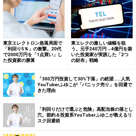
1980年に発売した「ウォシュレット」は、日本に「お尻
を洗う」という新しい習慣を根付かせた画期的なトイ
レ。日本のトイレ文化に大変革を起こし、同社の一時代
を築いた革命的製品として知られます。以降、システム
キッチンや内装タイルなど、トイレ空間から水まわりの
住宅設備機器全般へと事業を広げていったのでした。
東京エレクトロン急落局面で
東エレクの激しい値幅を狙
「利回り5％」の衝撃。20代
う。元手240万円→4億円を築
で2000万円を「1点買い」し
いた投資家が実践した「2つ
た投資家の勝算
の財布」戦略
高級ブランドとしてのポジションを確立し
た中国市場
「300万円投資して30%下落」の絶望……人気
YouTuberふゆこが「パニック売り」を回避で
同社には、国内住設事業、海外住設事業、新領域事業の
きた理由
3つの事業軸があります。2017年3期の売上構成比は、国
内住設が72％、海外住設が23％でした。これに対し、営
「利回りだけで選ぶと危険」高配当株の落とし
業利益の構成比は、国内住設が32％、海外住設が81％と
穴。節約＆投資系YouTuberふゆこが教えるリ
スク回避術
海外住設の比率が高いことが分かります。