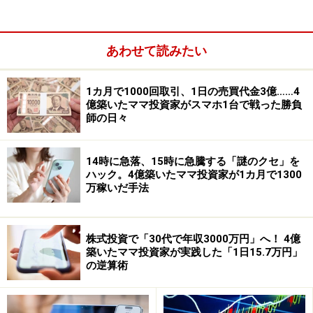
INAX（現LIXIL）も伊奈製陶としてグループに入ってい
ました。つまり、日本の陶磁器産業のルーツは同じとい
あわせて読みたい
うことです。
1カ月で1000回取引、1日の売買代金3億……4
億築いたママ投資家がスマホ1台で戦った勝負
師の日々
14時に急落、15時に急騰する「謎のクセ」を
ハック。4億築いたママ投資家が1カ月で1300
万稼いだ手法
株式投資で「30代で年収3000万円」へ！ 4億
築いたママ投資家が実践した「1日15.7万円」
の逆算術