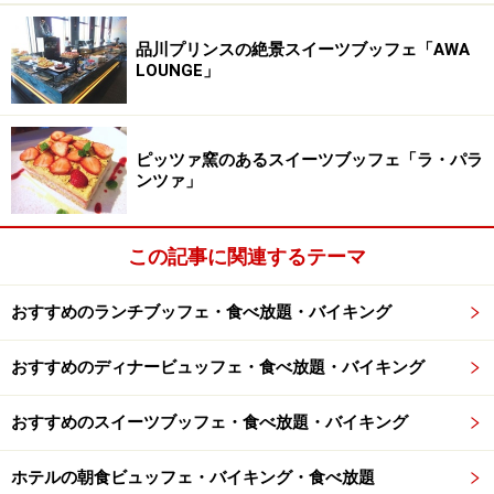
ミア ソフトクリームもあるので、是非食べてみましょ
う。
品川プリンスの絶景スイーツブッフェ「AWA
LOUNGE」
メインのブッフェ台
ピッツァ窯のあるスイーツブッフェ「ラ・パラ
ンツァ」
ザ・テラス メインのブッフェ台
この記事に関連するテーマ
ほうじ茶とマロンロールケーキ、マロン クグロフ、
おすすめのランチブッフェ・食べ放題・バイキング
マロン クレープ、ラズベリーとマロンのクリーム、
洋ナシのフラン マロンのクリーム、モンブラン 和、
おすすめのディナービュッフェ・食べ放題・バイキング
モンブラン フランス、マロンと抹茶のティラミス、
マロンとリンゴのタンバル、マロンとミルクチョコ
おすすめのスイーツブッフェ・食べ放題・バイキング
レートのムース、フロマージュブランとマロンのタ
ホテルの朝食ビュッフェ・バイキング・食べ放題
ルト、オレンジとマロンのフール、クリームチーズ