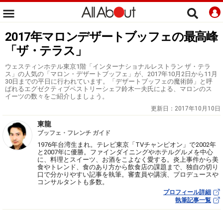
2017年マロンデザートブッフェの最高峰
「ザ・テラス」
ウェスティンホテル東京1階「インターナショナルレストラン ザ・テラ
ス」の人気の「マロン・デザートブッフェ」が、2017年10月2日から11月
30日までの平日に行われています。「デザートブッフェの魔術師」と呼
ばれるエグゼクティブペストリーシェフ鈴木一夫氏による、マロンのス
イーツの数々をご紹介しましょう。
更新日：
2017年10月10日
東龍
ブッフェ・フレンチ ガイド
1976年台湾生まれ。テレビ東京「TVチャンピオン」で2002年
と2007年に優勝。ファインダイニングやホテルグルメを中心
に、料理とスイーツ、お酒をこよなく愛する。炎上事件から美
食やトレンド、食のあり方から飲食店の課題まで、独自の切り
口で分かりやすい記事を執筆。審査員や講演、プロデュースや
コンサルタントも多数。
プロフィール詳細
執筆記事一覧