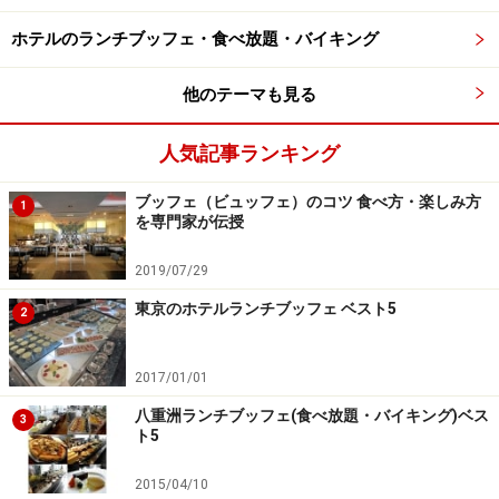
とマロンのパリブレスト、マロンとスパイスのクレ
ホテルのランチブッフェ・食べ放題・バイキング
ームブリュレ、ブランマンジェ 赤いベリーとマロン
のクリーム、リンゴとマロンのブレッドプリン、マ
他のテーマも見る
ロンとカシスのスープ、レモンとマロンのシャンテ
ィー、タルトショコラ マロン、白玉入りマロン あん
人気記事ランキング
みつ、マロン牛乳
ブッフェ（ビュッフェ）のコツ 食べ方・楽しみ方
フレンチトースト
1
を専門家が伝授
メープルシロップ、コーヒーシロップ、レモンシロ
ップ、コーヒーシロップ、オレンジシロップ、ライ
2019/07/29
ムシロップ
東京のホテルランチブッフェ ベスト5
2
ソース
ラズベリーソース、アングレースソース、生クリー
2017/01/01
ム
八重洲ランチブッフェ(食べ放題・バイキング)ベス
3
ト5
メインのブッフェ台には、所狭しと20種類ものマロンを
使ったスイーツが並べられています。どれも個性的で、
2015/04/10