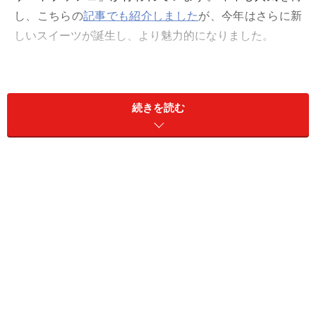
し、こちらの
記事でも紹介しました
が、今年はさらに新
しいスイーツが誕生し、より魅力的になりました。
スイーツブッフェの魔術師であるエグゼクティブペスト
リーシェフ鈴木一夫氏のマロン・デザートブッフェを詳
続きを読む
しくご紹介しましょう。
＊2018年のマロンデザートブッフェについては、こちら
の記事「
2018年マロンデザートブッフェの最高峰『ザ・
テラス』
」をご覧ください。