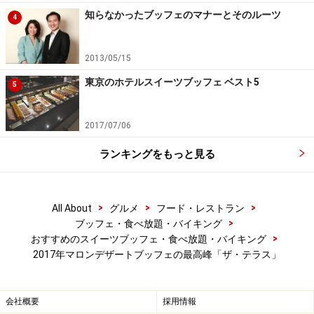
同じようなスイーツは一切ありません。美しく並べられ
知らなかったブッフェのマナーとそのルーツ
4
ているので、撮影したくなります。
2013/05/15
東京のホテルスイーツブッフェ ベスト5
チョコレートフォンデュのブッフェ台
5
2017/07/06
ザ・テラス チョコレートフォンデュのブッフェ台
ランキングをもっと見る
シュークリーム、プチケーキ、マシュマロ、バナ
ナ、キウイ、ナシ、パイナップル、ブドウ
>
>
>
All About
グルメ
フード・レストラン
>
ブッフェ・食べ放題・バイキング
チョコレートフォンデュのコーナーです。フルーツだけ
>
おすすめのスイーツブッフェ・食べ放題・バイキング
ではなく、シュークリーム、プチケーキ、マシュマロも
2017年マロンデザートブッフェの最高峰「ザ・テラス」
用意されています。食感も味わいも異なるので、是非
色々と試してみましょう。
会社概要
採用情報