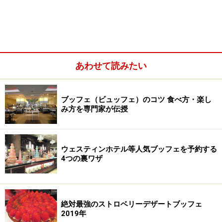
あわせて読みたい
デザートアトリエ
ブッフェ（ビュッフェ）のコツ 食べ方・楽し
み方を専門家が伝授
ザ・テラス デザートアトリエ
チーズケーキ、リンゴとゴールデンベリーのゼリ
ウェスティンホテル等人気ブッフェを予約する
ー、マロンとカシスのバルケット、パンプキンとプ
4つの裏ワザ
ラリネのミルクチョコムース、洋ナシとカラメルの
ムース、レモンのクレームブリュレ、パンプキンク
リームタルト、洋ナシのババロアとコンポート、抹
絶対最強のストロベリーデザートブッフェ
茶のシュークリーム、カボチャのプリン、フルーツ
2019年