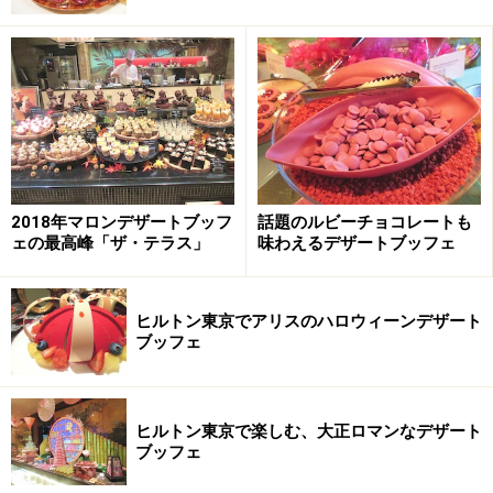
ショートケーキ、ラズベリーとピスタチオのチーズ
クリーム、ドーム ショコラ マロン、ラズベリーとア
セロラのゼリー、リンゴとレモンのタルト
アイスクリーム
バニラ、チョコレート、抹茶、あずき
シャーベット
フリュイルージュ、りんごとカシス、タイベリー、
2018年マロンデザートブッフ
話題のルビーチョコレートも
ゆずヨーグルト、パッションライチ
ェの最高峰「ザ・テラス」
味わえるデザートブッフェ
クレミア ソフトクリーム
コーン、グラス
ヒルトン東京でアリスのハロウィーンデザート
ブッフェ
デザートアトリエには冷凍設備が完備されており、よい
状態で冷たいスイーツが並べられています。定番のチー
ズケーキはもちろん、マロンやパンプキンを使った秋ら
ヒルトン東京で楽しむ、大正ロマンなデザート
しいスイーツが並べられています。
ブッフェ
数種類のアイスクリーム、シャーベットに加えて、クレ