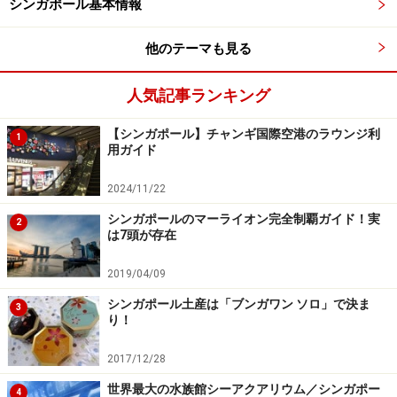
で、プラグアダプターを持参することが必要になりま
シンガポール基本情報
す。例えば、変圧器のコンセントも海外対応の家電製品
他のテーマも見る
も、日本製を購入すればコンセントはAタイプになって
いますので、アダプターを付けなければ使用できませ
人気記事ランキング
ん。
【シンガポール】チャンギ国際空港のラウンジ利
1
用ガイド
アダプターはネットや家電量販店、旅行グッズショップ
などで購入できます。シンガポールで調達する場合は、
2024/11/22
シンガポールの秋葉原「
SIMLIM SQUARE
」へ行けば安
シンガポールのマーライオン完全制覇ガイド！実
2
く購入できます。ローカル系のスーパーで売っている場
は7頭が存在
合もありますが、案外見つけにくいものなので、日本で
2019/04/09
購入して持参するほうが効率的だと思います。
シンガポール土産は「ブンガワン ソロ」で決ま
3
り！
旅行中は写真もたくさん撮りますし、なにかと充電が必
要なことが増えるもの。海外対応の家電を持参するとし
2017/12/28
ても、充電器がひとつ、しかも差込口の多いものがある
世界最大の水族館シーアクアリウム／シンガポー
4