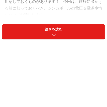
用意しておくものがあります！ 今回は、旅行に出かけ
る前に知っておくべき、シンガポールの電圧＆電源事情
についてお話しします。
続きを読む
シンガポールと日本とでは電圧が違うこと
を知っておこう
携帯用の変圧器は持参煮たほうが何かと便利。さし口がいく
つかあるものも人気