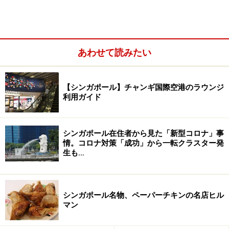
あわせて読みたい
シンガポールの電圧は220～240Vで、周波数は50HZ。日
【シンガポール】チャンギ国際空港のラウンジ
利用ガイド
本の電圧は100Vで、周波数は50～60HZなので、日本の
電化製品をそのままシンガポールで使用することはでき
ません。間違って使おうものなら全く動かない、もしく
シンガポール在住者から見た「新型コロナ」事
は壊れてしまうことだってあります。実際にガイドはう
情。コロナ対策「成功」から一転クラスター発
生も…
っかりそのままコンセントに差し込んでしまい、「パチ
ン」という音とともにホットカーラーが焦げ臭くなっ
て……。そのまま二度と使うことができなくなった経験が
シンガポール名物、ペーパーチキンの名店ヒル
あります……。
マン
そんなことにならないためにとる方法は２つあります。