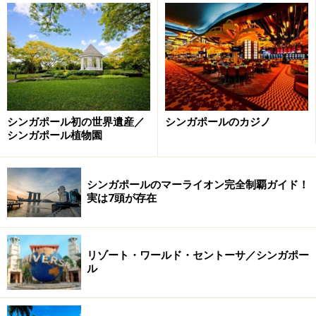
まずひとつ目は「変圧器」を持参すること。最近は小型
で軽量の変圧器もネットや家電量販店で見つかりますの
で、お持ちでない方は購入されるのもひとつの方法だと
思います。時間がない場合は、成田や関空などの国際空
港の旅行グッズショップなどでも購入できますよ。
シンガポール初の世界遺産／
シンガポールのカジノ
シンガポール植物園
ふたつ目は、「海外対応の家電製品」を持参すること。
ドライヤーや小型のアイロンなど、どうしても必要な家
電に関しては、電圧を変える機能が備わった商品を持参
シンガポールのマーライオン完全制覇ガイド！
するという方法があります。こちらも最近は比較的購入
実は7頭が存在
しやすい価格で商品が出ているので、「私はどこへ行く
にもマイドライヤーが必要！」という人などはチェック
してみてもいいかもしれませんね。ガイドは苦い経験か
リゾート・ワールド・セントーサ／シンガポー
ル
ら、普段から海外対応のホットカーラーを使用してい
て、それをそのまま持参するようにしています。