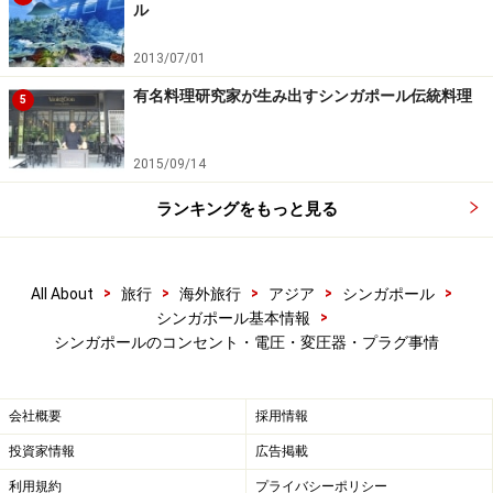
と何かと便利だと思いますし、アダプターも2～3個持参
ル
するのがいいのではないかと個人的には思います。
2013/07/01
■
SIM LIM SQUARE(シムリムスクエア)
有名料理研究家が生み出すシンガポール伝統料理
5
住所：1Rochor Canal Road（
Googleマップ
）
電話：6338-3859(+65)
2015/09/14
アクセス：MRTブギスから徒歩約10分
ランキングをもっと見る
>
>
>
>
>
All About
旅行
海外旅行
アジア
シンガポール
>
シンガポール基本情報
※記事内容は執筆時点のものです。最新の内容をご確認くださ
シンガポールのコンセント・電圧・変圧器・プラグ事情
い。
※海外を訪れる際には最新情報の入手に努め、「
外務省 海外安全
ホームページ
」を確認するなど、安全確保に十分注意を払ってく
ださい。
会社概要
採用情報
投資家情報
広告掲載
利用規約
プライバシーポリシー