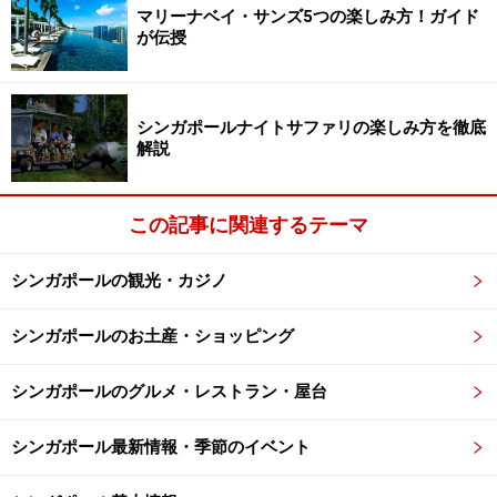
マリーナベイ・サンズ5つの楽しみ方！ガイド
ただし、スマホやパソコン、デジカメなどは、最初から
が伝授
100～240Vに対応している商品もあります。商品によっ
て異なりますので、取扱説明書などをしっかり確認して
くださいね。
シンガポールナイトサファリの楽しみ方を徹底
解説
シンガポールはプラグも日本とは異なるの
この記事に関連するテーマ
で注意！
シンガポールの観光・カジノ
シンガポールのお土産・ショッピング
上の3つ穴が開いているのがG（BF）タイプのアダプター。
シンガポールはこのタイプが多い
シンガポールのグルメ・レストラン・屋台
シンガポールのプラグタイプは、Cタイプ、G(BF)タイ
シンガポール最新情報・季節のイベント
プ、Mタイプの３つ。日本はAタイプになっていますの