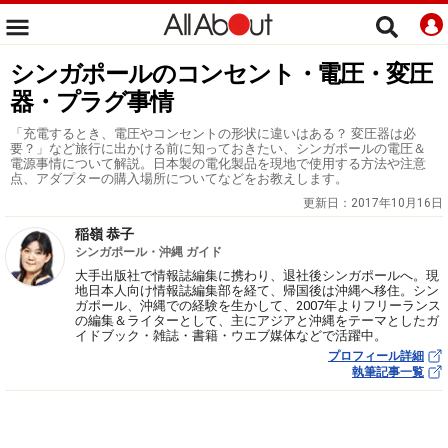
シンガポールのコンセント・電圧・変圧
器・プラグ事情
「充電するとき、電圧やコンセントの形状に違いはある？ 変圧器は必
要？」など旅行に出かける前に知っておきたい、シンガポールの電圧＆
電源事情について解説。日本製の電化製品を現地で使用する方法や注意
点、アダプターの購入場所についてなどをお教えします。
更新日：
2017年10月16日
稲嶺 恭子
シンガポール・沖縄 ガイド
大手出版社で情報誌編集に携わり、退社後シンガポールへ。現
地日本人向け情報誌編集部を経て、帰国後は沖縄へ移住。シン
ガポール、沖縄での経験を生かして、2007年よりフリーランス
の編集＆ライターとして、主にアジアと沖縄をテーマとしたガ
イドブック・雑誌・書籍・ウエブ媒体などで活躍中。
プロフィール詳細
執筆記事一覧