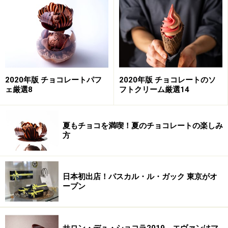
ミシェル・クルイゼルとは
「ミシェル・クルイゼル」の歴史は、1948年まで遡りま
す。創業者はMarc Cluizel（マーク・クルイゼル）とその
2020年版 チョコレートパフ
2020年版 チョコレートのソ
ェ厳選8
フトクリーム厳選14
妻のMarcelle Cluizel（マルセル・クルイゼル）。
夏もチョコを満喫！夏のチョコレートの楽しみ
マーク・クルイゼルとマルセル・クルイゼル
方
クルイゼル夫妻が作ったブランドを引き継いだのが、息
子にあたる2代目のMichel Cluizel（ミシェル・クルイゼ
日本初出店！パスカル・ル・ガック 東京がオ
ル）です。
ープン
2代目 ミシェル・クルイゼル氏
サロン・デュ・ショコラ2019、エヴァンはマ