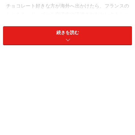
チョコレート好きな方が海外へ出かけたら、フランスの
シャルル・ド・ゴール空港内や洗練されたセレクトショ
ップ、デパートなどで出会っていることでしょう。ま
た、2017年のバレンタインシーズンには、日本で7年ぶ
続きを読む
りに期間限定販売されて、注目を集めましたね。
ミシェル・クルイゼルのチョコレートバー
ミシェル・クルイゼルは、フランス・ノルマンディーを
拠点とするチョコレートブランド。カカオ豆を選別し、
ローストする段階からチョコレートまでを作る「カカオ
フェヴィエ®」であり、ボンボンショコラなどのチョコ
レート製品までの、すべてを自社で製造することで知ら
れています。