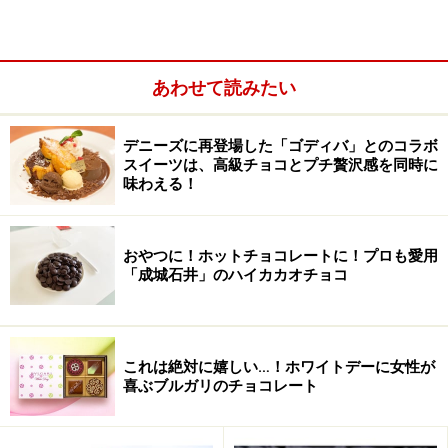
あわせて読みたい
デニーズに再登場した「ゴディバ」とのコラボ
スイーツは、高級チョコとプチ贅沢感を同時に
味わえる！
おやつに！ホットチョコレートに！プロも愛用
「成城石井」のハイカカオチョコ
2017年9月、私は、ノルマンディーにあるヘッドオフィ
スとファクトリーを訪れました。さらには、パリ各地に
あるショップへも。その様子とともに、ブランドのフィ
これは絶対に嬉しい…！ホワイトデーに女性が
喜ぶブルガリのチョコレート
ロソフィーや成り立ちを、貴重な写真もまじえてご紹介
します。