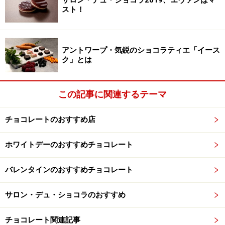
スト！
そして現在は、ミシェルの息子である3代目、Marc
Cluizel（マーク・クルイゼル）が代表となり、ブランド
の、すべてのチョコレートの味と品質を厳しく管理して
アントワープ・気鋭のショコラティエ「イース
います。
ク」とは
3代目 マーク・クルイゼル氏
この記事に関連するテーマ
3世代にわたるファミリービジネスとして、チョコレー
チョコレートのおすすめ店
トを愛し、伝統を守り、チョコレートの品質に妥協を許
さない、誇り高きチョコレートブランド。
ホワイトデーのおすすめチョコレート
バレンタインのおすすめチョコレート
ミシェル・クルイゼル氏を囲んでマーク・クルイゼル、シル
サロン・デュ・ショコラのおすすめ
ヴィ、カトリーヌ
チョコレート関連記事
その品質の良さとフィロソフィーを買われ、現在は、世