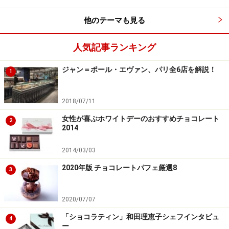
界52ヶ国で販売されています。また、直営店舗はフラン
他のテーマも見る
ス国内では、パリに4店舗、ノルマンディーにある本社
併設ショップが1店舗。フランス国外では、ニューヨー
人気記事ランキング
ク、ブカレストに店舗があります。
ジャン＝ポール・エヴァン、パリ全6店を解説！
1
直営店以外で出会える場所も多く、それはラグジュアリ
ーホテル、ハイエンドな高級な食品のセレクトショッ
2018/07/11
プ、エールフランス、パリの「ギャラリーラファイエッ
女性が喜ぶホワイトデーのおすすめチョコレート
2
ト」、スペインの高級デパート「エルコルテイングレ
2014
ス」など、有名店、高級店が名を連ねます。
2014/03/03
2020年版 チョコレートパフェ厳選8
3
マドリードの百貨店「エル・コルテ・イングレス」にて
（2017年9月）。一棚すべてがミシェル・クルイゼル！
2020/07/07
「ショコラティン」和田理恵子シェフインタビュ
4
ー