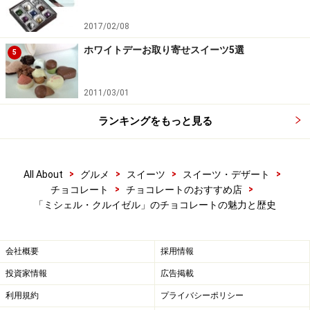
2017/02/08
ミシェル・クルイゼルの本社とファクトリ
ーを訪問
ホワイトデーお取り寄せスイーツ5選
5
ミシェル・クルイゼルのヘッドオフィス＆ファクトリー
2011/03/01
があるのは、ノルマンディー地方のDamville（ダンヴィ
ル）です。パリから北西方向へ、車を走らせること、約
ランキングをもっと見る
1時間半。
>
>
>
>
All About
グルメ
スイーツ
スイーツ・デザート
パリとはがらりと雰囲気が変わって、四方に自然が広が
>
>
チョコレート
チョコレートのおすすめ店
り、空気がきれい。私は到着した途端に車を降りて両手
「ミシェル・クルイゼル」のチョコレートの魅力と歴史
を広げ、わぁ、空が広くて気持ちいいー、と深呼吸しま
した。
会社概要
採用情報
投資家情報
広告掲載
ミシェル・クルイゼル 本社（ノルマンディー）
利用規約
プライバシーポリシー