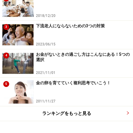
2016年の米国大統領選挙では、株価暴落ではなくて、株
2018/12/20
価は大反発を演じました。トランプ当選イコール株価暴
下流老人にならないための3つの対策
落、ではなくて、トランプ相場のスタートだったので
3
す。
2023/06/15
このように相場は、大衆の予測を見事に跳ね返します。
お金がないときの過ごし方はこんなにある！5つの
4
選択
無責任な報道や根拠のない思い込みとは、真逆の結果と
なることは大いにあります。それが歴史から言えること
2021/11/01
です。何にせよ世界の平和を祈りたいと思います。
金の卵を育てていく複利思考でいこう！
5
※記事内容は執筆時点のものです。最新の内容をご確認くださ
い。
2011/11/27
ランキングをもっと見る