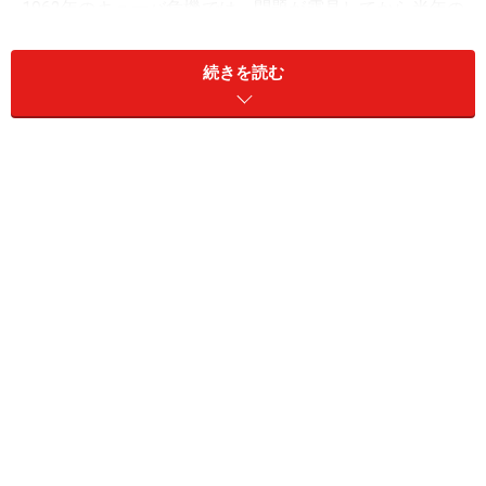
1962年のキューバ危機では、問題が露見してから半年の
間に、NYダウは27％下落しましたが、解決してから3年
半で、85％超の上昇を果たしました。2003年のイラク戦
続きを読む
争の時には、開戦から3年間で、NYダウは、40％超の上
昇でした。
戦争ではありませんが、2001年9.11の米国同時多発テロ
のときには、NYダウは最大20％も下落しました。しか
し、その回復に要した時間は1ヶ月にすぎませんでし
た。
戦争イコール株価暴落というのは、思い込みかもしれま
せん。韓国総合株価指数は、現在のような緊張の中で
も、史上最高値近辺を維持しています。