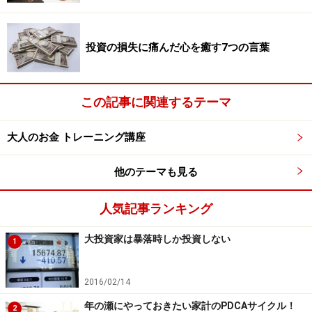
実際に戦闘になり、米国がその圧倒的な軍事力で、数日
で北朝鮮を制圧し、その後に朝鮮半島の非核化が実現す
投資の損失に痛んだ心を癒す7つの言葉
れば、これまた、ドル高円安の方向です。
この記事に関連するテーマ
大人のお金 トレーニング講座
他のテーマも見る
人気記事ランキング
大投資家は暴落時しか投資しない
1
2016/02/14
年の瀬にやっておきたい家計のPDCAサイクル！
相場は大衆を裏切る？
2