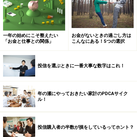
戦闘開始となると、日本株への悪影響は避けられないか
もしれません。しかし、米国株は逆に上昇するという展
開もあることでしょう。世界同時株安に至るような事象
ではないという見解もあります。
一年の始めにこそ整えたい
お金がないときの過ごし方は
「お金と仕事との関係」
こんなにある！5つの選択
為替は、円高？それとも円安？
投信を選ぶときに一番大事な数字はこれ！
ドル円はどうでしょう？近年では、何か悪いことが起き
ると、円高になります。今回も、米朝の戦争は円高を招
くのでしょうか？
年の瀬にやっておきたい家計のPDCAサイク
ル！
一般的には、戦闘→リスク回避→円高という傾向を繰り
返すかもしれませんが、万が一、日本国内にミサイルが
着弾するような事態になれば、今度は、逆に円が暴落す
投信購入者の半数が損をしているってホント？
る方向が考えられます。