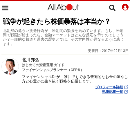
戦争が起きたら株価暴落は本当か？
北朝鮮の危うい挑発行為が、米朝間の緊張を高めています。もし、米朝
間で戦闘が始まったら、金融マーケットはどんな反応を示すのでしょう
か？一般的な報道と過去の歴史とでは、その方向性が異なるように感じ
ます。
更新日：
2017年09月13日
北川 邦弘
はじめての資産運用 ガイド
ファイナンシャルプランナー（CFP®）
ファイナンシャルDr.が、誰にでもできる普遍的なお金の殖やし
方と心豊かに生き抜く戦略を伝授します。
プロフィール詳細
執筆記事一覧