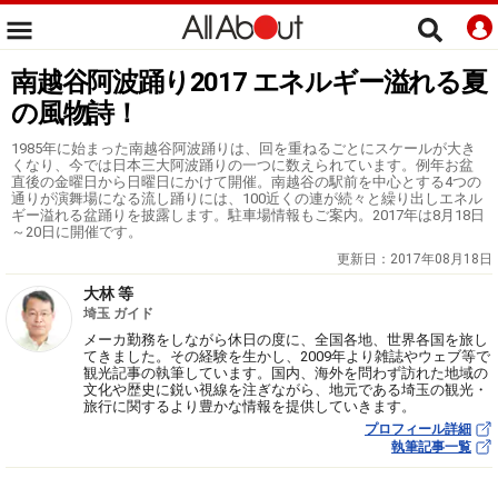
南越谷阿波踊り2017 エネルギー溢れる夏
の風物詩！
1985年に始まった南越谷阿波踊りは、回を重ねるごとにスケールが大き
くなり、今では日本三大阿波踊りの一つに数えられています。例年お盆
直後の金曜日から日曜日にかけて開催。南越谷の駅前を中心とする4つの
通りが演舞場になる流し踊りには、100近くの連が続々と繰り出しエネル
ギー溢れる盆踊りを披露します。駐車場情報もご案内。2017年は8月18日
～20日に開催です。
更新日：
2017年08月18日
大林 等
埼玉 ガイド
メーカ勤務をしながら休日の度に、全国各地、世界各国を旅し
てきました。その経験を生かし、2009年より雑誌やウェブ等で
観光記事の執筆しています。国内、海外を問わず訪れた地域の
文化や歴史に鋭い視線を注ぎながら、地元である埼玉の観光・
旅行に関するより豊かな情報を提供していきます。
プロフィール詳細
執筆記事一覧