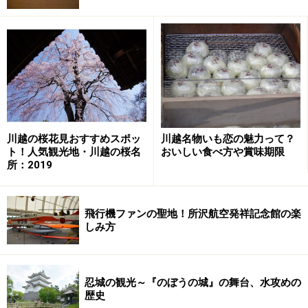
南越谷阿波踊りを知らせるJR武蔵野線南越谷駅の壁面
駅前ロータリーに掲げられた南越谷阿波踊りの横断幕
川越の桜花見おすすめスポッ
川越名物いも恋の魅力って？
ト！人気観光地・川越の桜名
おいしい食べ方や賞味期限
所：2019
見どころは「流し踊り」！ 100近くの連が
飛行機ファンの聖地！所沢航空発祥記念館の楽
続々と通りを練り歩く！
しみ方
イベントのクライマックスは、土日の17時過ぎから21時
にかけて行われる流し踊りです。南越谷中央通りを中心
忍城の観光～『のぼうの城』の舞台、水攻めの
に東口南通り、西口駅前通り、西口南通りが演舞場とな
歴史
ります。地元や近隣で結成された70を超える連の他、徳