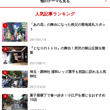
他のテーマも見る
人気記事ランキング
三味線、太鼓、鉦鼓（しょうこ）、篠笛などが奏でるお
囃子にのって、熱気に満ちた踊りが披露されます。各々
「あの花」の舞台になった秩父の聖地巡礼スポッ
1
の連の身のこなしにはオリジナリティーが溢れているの
ト
で、飽きることはありません。目の前を踊り手が練り歩
2017/01/14
くため、踊り手の鼓動が伝わってくるかのようです。す
『となりのトトロ』の舞台！所沢の狭山丘陵を散
っかり越谷の夏の風物詩として定着したイベントは例
2
策
年、メディアにも取り上げられています。
2017/08/11
埼玉・調神社 浦和レッズ選手も初詣に訪れる人気
3
神社
阿波踊りのお囃子を奏でる連の演奏者
2017/12/31
菓子屋横丁で食べ歩き！小江戸を感じるおすすめ
4
10店