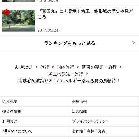
歩道をはみ出す観覧者と報道陣
2018/09/24
『真田丸』にも登場！埼玉・鉢形城の歴史や見ど
5
ころ
流し踊りの鑑賞のポイントは？ 座って見れ
2017/05/24
る「組踊り」「舞台踊り」も
ランキングをもっと見る
流し踊りの観覧場所は歩道と車道の端となり、十分な幅
が確保されていません。じっくり見るためには、早めに
>
>
>
>
All About
旅行
国内旅行
関東の観光・旅行
シートを持参して場所を確保する必要があります。ゆっ
>
埼玉の観光・旅行
くり椅子に腰かけて踊りを見たいという人は、流し踊り
南越谷阿波踊り2017 エネルギー溢れる夏の風物詩！
と同じ時間帯に駅前広場で披露される組踊りがおすす
め。また、越谷コミュニティセンターでは土日の14時前
会社概要
採用情報
後から21時まで「舞台踊り」が演じられ、こちらも着席
投資家情報
広告掲載
して見ることができます。
利用規約
プライバシーポリシー
All Aboutについて
著作権・商標・免責