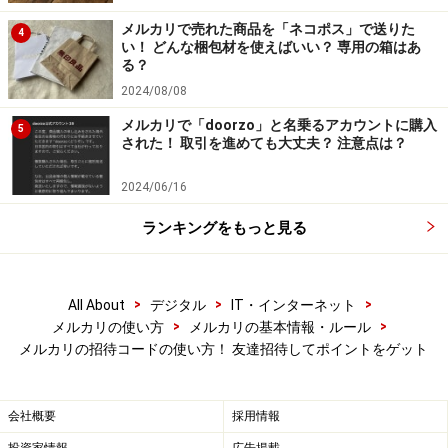
メルカリで売れた商品を「ネコポス」で送りた
4
い！ どんな梱包材を使えばいい？ 専用の箱はあ
る？
2024/08/08
メルカリで「doorzo」と名乗るアカウントに購入
5
された！ 取引を進めても大丈夫？ 注意点は？
2024/06/16
知らない人からの招待は注意！ 招待コード
ランキングをもっと見る
詐欺の事例
実は、メルカリでは
招待コードを使った
詐欺
まがいのこ
>
>
>
All About
デジタル
IT・インターネット
とが起きています。たくさんの人を招待すれば、それだ
>
>
メルカリの使い方
メルカリの基本情報・ルール
けポイントも貯まっていきます。それを狙って無差別に
メルカリの招待コードの使い方！ 友達招待してポイントをゲット
招待をするのですが、知人だけを招待していても数に限
界があります。そこでSNSや掲示板の投稿などで勧誘を
会社概要
採用情報
し、面識のない人を招待するようになるわけです。