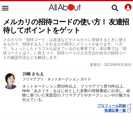
メルカリの招待コードの使い方！ 友達招
待してポイントをゲット
メルカリの「招待コード」は友達などがメルカリに登録するときに使え
るもので、招待する人／される人の両方にメリットがあります。一方
で、ちょっとしたトラブルも起きているのも事実です。本記事では「招
待コードとは？」に答えつつ、招待コードの入力方法や自分の招待コー
ドの確認方法などを解説します。
更新日：
2022年09月30日
川崎 さちえ
フリマアプリ・ネットオークション ガイド
ネットオークション歴20年以上、フリマアプリ歴10年以上。
NHK「あさイチ」をはじめとした多数の情報番組に出演し、経
験に基づいた実践型のフリマアプリやオークションやの魅力を
伝えている。
プロフィール詳細
執筆記事一覧