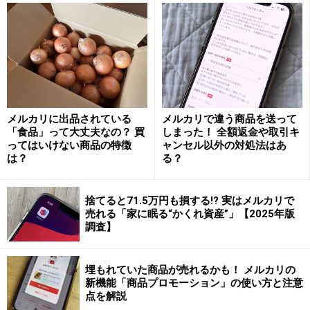
入力方法はとても簡単で、メールアドレスなどを入力す
るときに招待コードも一緒に書き込みます。そしてメル
カリに新規登録をすると、
招待した人とされた人の両方
が500円分のポイントがもらえます
。1人につき500ポイ
ントで招待する人数に制限はありません。
メルカリに出品されている
メルカリで違う商品を送って
「食品」って大丈夫なの？ 買
しまった！ 全額返金や取引キ
ってはいけない商品の特徴
ャンセル以外の対処法はあ
ここでもらったポイントの
有効期限は、獲得日を含めて
は？
る？
30日
です。それを過ぎると失効してしまうので、早めに
使いましょう。
捨てると71.5万円も損する!? 実はメルカリで
売れる「家に眠る“かくれ資産”」【2025年版
調査】
メルカリの招待コードを後から入力するこ
とはできない
埋もれていた商品が売れるかも！ メルカリの
新機能「商品プロモーション」の使い方と注意
登録時に招待コードの入力をせず、後から気づいてコー
点を解説