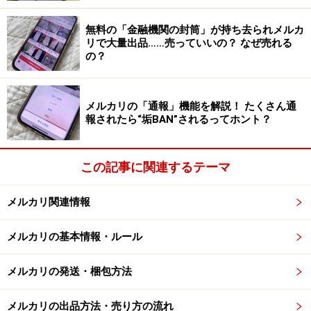
ドを入れ直す……ということはできません。どうしても招
待コードを利用したい場合は、一度退会をして、再度ア
無料の「金融機関の封筒」が持ち去られメルカ
カウント登録する必要があります。しかし招待ポイント
リで大量出品……売っていいの？ なぜ売れる
の？
をもらうには、一度も登録したことがない電話番号やメ
ールアドレスで行なわなければなりません。
メルカリの「通報」機能を解説！ たくさん通
報されたら“垢BAN”されるってホント？
PCからの登録では招待コードは使えない
この記事に関連するテーマ
アカウントの取得はスマホから行う人が多いと思うので
すが、メルカリはPCからも登録ができます。ただし、
メルカリ関連情報
PCから会員登録をするときには、招待コードは使えませ
ん
。入力する場所がないのです。そのため普段はPCでメ
メルカリの基本情報・ルール
ルカリを利用するとしても、登録はスマホやタブレット
から行った方がお得です。
メルカリの発送・梱包方法
メルカリの出品方法・売り方の流れ