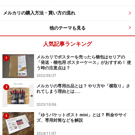
自分の招待コードの確認法
メルカリの購入方法・買い方の流れ
友達などを招待するときに自分の招待コードを入力して
もらいたいのですが、どこで確認ができるのでしょう
他のテーマも見る
か。
人気記事ランキング
メルカリでポスターを売ったら梱包はセリアの
1
「発送・梱包用 ポスターケース」がおすすめ！ 使
マイページの「招待して500ポイントGET」をタップする
う時の注意点は？
2022/05/27
スマホやタブレットの場合には、マイページにある「招
メルカリの専用出品とは？ やり方や「横取り」さ
待して500ポイントGET」をタップすると招待コードが
2
れてしまう理由とは……
表示されます。
2023/10/06
「ゆうパケットポスト mini」とは？ 料金やサイ
3
ズ、専用封筒などを解説
2024/11/07