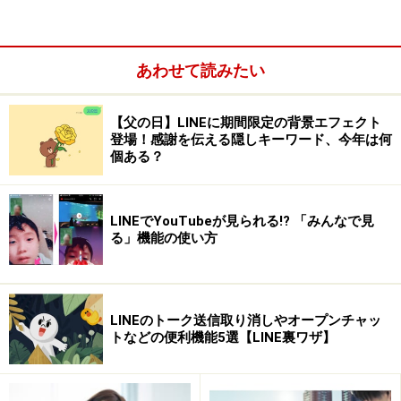
を入力するように求められるので、好きな4ケタの数字
を2度入力し、最後に“確認”をタップすれば設定完了で
す。
あわせて読みたい
【父の日】LINEに期間限定の背景エフェクト
登場！感謝を伝える隠しキーワード、今年は何
個ある？
設定画面 プライバシー管理 → パスコードロック をONにす
る
LINEでYouTubeが見られる!? 「みんなで見
る」機能の使い方
LINEのトーク送信取り消しやオープンチャッ
トなどの便利機能5選【LINE裏ワザ】