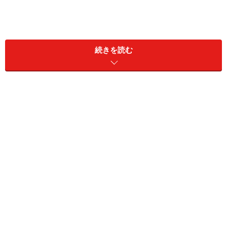
続きを読む
LINEパスコードを設定する方法
パスコードの設定は、設定画面のプライバシー管理で行
います。“パスコードロック”をONにすると、パスコード