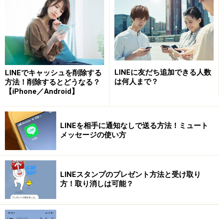
LINEに友だち追加できる人数
LINEでキャッシュを削除する
パスコード入力画面が開いたら、好きな4ケタの数字を2度入
は何人まで？
方法！削除するとどうなる？
力し、“確認”をタップする
【iPhone／Android】
LINEを相手に通知なしで送る方法！ミュート
パスコードを忘れたらどうする？
メッセージの使い方
もし4ケタのパスコードを忘れてしまった場合、アプリ
を一旦削除して、再インストールする必要があります。
LINEスタンプのプレゼント方法と受け取り
設定したパスコードを忘れないよう、くれぐれも注意し
方！取り消しは可能？
ましょう。