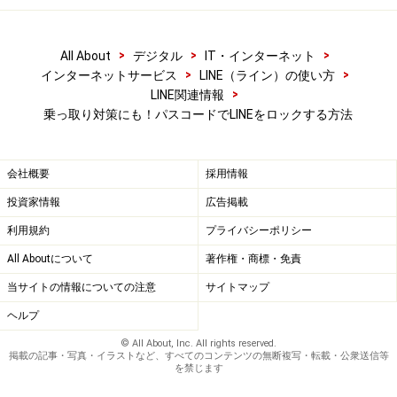
容表示”をONにできます。
>
>
>
All About
デジタル
IT・インターネット
>
>
インターネットサービス
LINE（ライン）の使い方
>
LINE関連情報
乗っ取り対策にも！パスコードでLINEをロックする方法
パスコードロックを設定していても、メッセージの内容を表
会社概要
採用情報
示させたい場合、パスコード入力画面で4ケタの数字を2度入
力した後、“メッセージ通知の内容表示”をタップし、機能ON
投資家情報
広告掲載
にする
利用規約
プライバシーポリシー
All Aboutについて
著作権・商標・免責
当サイトの情報についての注意
サイトマップ
ヘルプ
© All About, Inc. All rights reserved.
「設定画面」の「通知設定」 → 「メッセージ通知の内容表
掲載の記事・写真・イラストなど、すべてのコンテンツの無断複写・転載・公衆送信等
示」をONにする
を禁じます