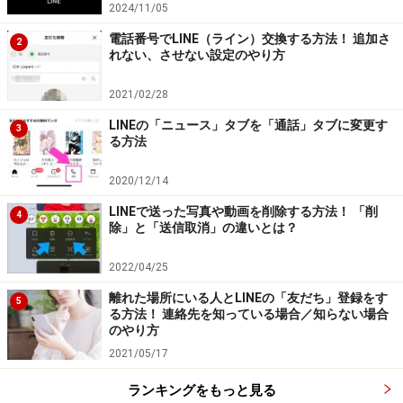
2024/11/05
電話番号でLINE（ライン）交換する方法！ 追加さ
2
れない、させない設定のやり方
パスコードロックを設定すると通知はどう
なる？
2021/02/28
LINEの「ニュース」タブを「通話」タブに変更す
3
パスコードロックを設定すると、LINE通知があったとき
る方法
に、メッセージの内容を表示させる機能が自動的にOFF
になります（“メッセージ通知の内容表示”機能OFFの場
2020/12/14
合、LINE通知には「新着メッセージがあります」と表示
LINEで送った写真や動画を削除する方法！ 「削
4
除」と「送信取消」の違いとは？
される） 。
2022/04/25
パスコードロックを設定していても、メッセージの内容
離れた場所にいる人とLINEの「友だち」登録をす
5
を表示させたい場合は、パスコード入力画面で4ケタの
る方法！ 連絡先を知っている場合／知らない場合
のやり方
数字を2度入力した後、“確認”ではなく、“メッセージ通
2021/05/17
知の内容表示”をタップし、機能をONにします。
または、設定画面の通知設定からも“メッセージ通知の内
ランキングをもっと見る