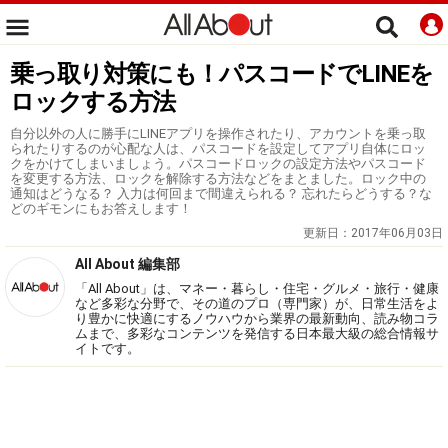
乗っ取り対策にも！パスコードでLINEを
ロックする方法
自分以外の人に勝手にLINEアプリを操作されたり、アカウントを乗っ取
られたりするのが心配な人は、パスコードを設定してアプリ自体にロッ
クをかけてしまいましょう。パスコードロックの設定方法やパスコード
を変更する方法、ロックを解除する方法などをまとました。ロック中の
通知はどうなる？ 入力は何回まで間違えられる？ 忘れたらどうする？な
どのギモンにもお答えします！
更新日：
2017年06月03日
All About 編集部
「All About」は、マネー・暮らし・住宅・グルメ・旅行・健康
など多彩な分野で、その道のプロ（専門家）が、日常生活をよ
り豊かに快適にするノウハウから業界の最新動向、読み物コラ
ムまで、多彩なコンテンツを発信する日本最大級の総合情報サ
イトです。