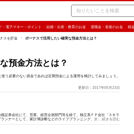
ド・電子マネー・ポイント
結婚・出産・教育のお金
退職金・老後のお金
税
ナスを貯金
ボーナスで活用したい確実な預金方法とは？
な預金方法とは？
に使う必要のない資金であれば定期預金による運用を検討してみましょう。
更新日：2017年05月23日
の後証券会社にて、営業、経営企画部門等を経て、独立系ＦＰ会社「スキラ
プランナーとして、家計簿診断などのライフプランニング、資産運用、保険
...続きを読む
関をはじめ多岐に渡る。