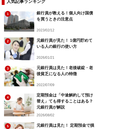
人気記事ランキング
銀行員が教える！個人向け国債
1
を買うときの注意点
2023/02/12
元銀行員が見た！ 1億円貯めて
2
いる人の銀行の使い方
2026/01/21
元銀行員は見た！老後破綻・老
3
後貧乏になる人の特徴
2022/07/09
定期預金は「中途解約して預け
4
替え」ても得することはある？
元銀行員が解説
2026/08/02
元銀行員は見た！ 定期預金で損
5