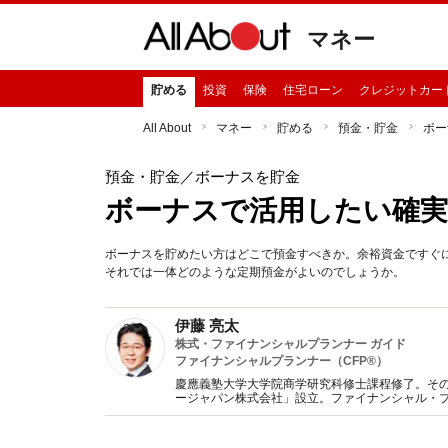
マネー
貯める
投資
保険
住宅ローン
クレジットカー
All About
マネー
貯める
預金・貯金
ボー
預金・貯金
／ボーナスを貯金
ボーナスで活用したい確実
ボーナスを貯めたい方はどこで預金すべきか。余裕資金ですぐ
それでは一体どのような定期預金がよいのでしょうか。
伊藤 亮太
株式・ファイナンシャルプランナー ガイド
ファイナンシャルプランナー（CFP®）
慶應義塾大学大学院商学研究科修士課程修了。そ
ージャパン株式会社」設立。ファイナンシャル・
の見直しなどの相談を行う。執筆・講演も金融機