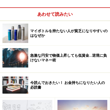
わゆる空回りというものです。
あわせて読みたい
人と関わるのは疲れるしいろいろストレスもあります
が、自分の歯車を大きくしていくことは、それだけ社内
マイボトルを持たない人が貧乏になりやすいの
での影響力が大きくなることを意味し、やがて「キミが
はなぜか
そう言うなら」などと自分のペースや希望条件で仕事が
できるようになる可能性が高まります。
急激な円安で物価上昇しても低賃金…逆境に負
けないマネー術
そこで人間関係を「いつもの同僚」だけに限定せず、飲
み会を「いつものメンツ」だけに限定せず、異動や転勤
を嫌がったりせず、新しい人と出会うチャンスを増やし
ていきたいものです。
今読んでおきたい！ お金持ちになりたい人の
必読書
※記事内容は執筆時点のものです。最新の内容をご確認くださ
い。