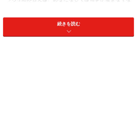
る。それはつまり、あなたがその組織のキーマンになる
ということに他なりません。
続きを読む
組織の中ではどうしても人とつながる必要がある。そこ
で自部門だけでなく他部署の大勢の人とつながっていれ
ば、部門間をまたぐ業務や、部門間の利害が対立する場
面でも仕事がしやすくなります。それこそ上層部とつな
がっていれば、彼らが持つ権限を活用できる可能性が高
まるでしょう。
一方、小さな歯車では、多くの人と噛み合うスペースが
ありません。自分より大きな歯車と関われば、彼らの動
きに自分を合わせなければならない。スピードを変えた
り、逆回転などはできない。それに、もしひとり歯車に
なれば、誰とも関わらないということであり、どこにも
影響力がなく、まったく存在価値がないことになる。い