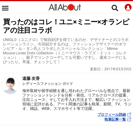
買ったのはコレ！ユニ×ミニー×オランピ
アの注目コラボ
UNIQLO（ユニクロ）で毎回好評を得ているのが、デザイナーとのコラボ
レーションライン。今回紹介するのは、ファッションデザイナーのオラ
ンピア・ル・タン氏とコラボしたスペシャルコレクション「Minne
Mouse Loves Dots Collection（ミニーマウス・ラブズ・ドット・コレク
ション）」。親子でリンクコーデしても可愛いですし、週末コーデにも
ぴったり。早速、チェックして！
更新日：
2017年03月29日
遠藤 友香
レディースファッション ガイド
海外取材や留学経験を通し培われたグローバルな視点で、最新
ファッショントレンドを分析・発信。リアルクローズの提案、
注目ニュース、そしてお手入れ方法まで、幅広いファッション
領域に定評がある。アート関連の記事も執筆。新聞、TV、ラジ
オ、雑誌、WEB、スマホサイト等で活躍。
プロフィール詳細
執筆記事一覧