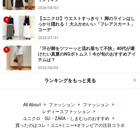
2026/08/03
白黒の「ロゴT」を実際に買って私服コー
【ユニクロ】ウエストすっきり！ 脚のラインはし
4
っかり隠れる！ 大人かわいい「フレアスカート」
ディネート
コーデ
2026/07/31
「汗が脚をツツーッと流れ落ちて不快」40代が避
5
Tシャツ 各1500円（税抜）／UNIQLO（ユニクロ）
けたい真夏のNGボトムス！今が旬のおすすめアイ
テムは？
2026/08/06
実際に、本コレクションをガイドも購入しました。
ランキングをもっと見る
ミニーマウスのキャラプリントだと少し可愛すぎるかな
と思ったので、ミニーのリボンがさりげなくあしらわれ
>
>
>
All About
ファッション
ファッション
たロゴTシャツをセレクト。爽やかで春っぽい明るい印
>
レディースファッション
>
ユニクロ・GU・ZARA・しまむらのおすすめ
象のホワイトと、モードな雰囲気漂うブラックの2枚を
買ったのはコレ！ユニ×ミニー×オランピアの注目コラボ
選んでみました。