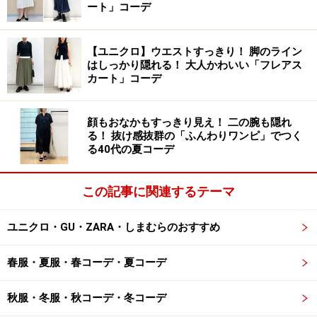
そんなヒントになるのが、本コレクションの発売を記念
ート」コーデ
して来日したデザイナーのオランピア氏と、ゲストモデ
ルの秋元 梢さんの着こなしです。トークショーに登場し
【ユニクロ】ウエストすっきり！ 脚のライン
たお二人が教えてくれたおすすめのコーディネートのポ
はしっかり隠れる！ 大人かわいい「フレアス
カート」コーデ
イントを確認していきましょう。
顔もおなかもすっきり見え！ 二の腕も隠れ
る！ 抜け感抜群の「ふんわりワンピ」でつく
オランピア氏は、
「Tシャツを、普段から愛用している
る40代の夏コーデ
オランピア ル タンのペンシルスカートに網タイツとハイ
ヒールを合わせて、自分らしいスタイルを表現してみま
この記事に関連するテーマ
した。本コレクションで一番好きなディテールはTシャ
ツにあしらわれた刺繍です」
。黒でまとめたモード感の
ユニクロ・GU・ZARA・しまむらのおすすめ
あるコーディネートと、ピンクのハイヒールが好バラン
ス。ジャケットを羽織ればオフィスファッションにも活
春服・夏服・春コーデ・夏コーデ
用できそうな上品な仕上がりです。
秋服・冬服・秋コーデ・冬コーデ