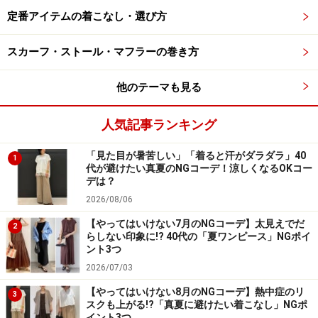
秋元さんは
「今日は、ミニ―ちゃんのTシャツをいかにか
定番アイテムの着こなし・選び方
っこよく大人の女性が着こなすかを考えて、ユニクロの
スキニーデニムにこのTシャツをインしてみました。ド
スカーフ・ストール・マフラーの巻き方
ッドのスカーフを合わせて、ミニ―ちゃんのスタイルを
表現しました。Tシャツそのものが可愛いので、何を選
他のテーマも見る
ぶか、何を合わせるかでそれぞれの個性が出ると思いま
す。いろんな種類の中から、お気に入りを見つけてみて
人気記事ランキング
ください。大きめサイズを選んで、だぼっとワンピース
「見た目が暑苦しい」「着ると汗がダラダラ」40
風に着こなしてもいいですし、スニーカーと合わせてカ
1
代が避けたい真夏のNGコーデ！涼しくなるOKコー
ジュアルにするのも素敵ですね」
。こちらはユニクロの
デは？
スキニーデニムという定番アイテムを活用していて、週
2026/08/06
末コーデやアクティブなシーンにぴったり。
【やってはいけない7月のNGコーデ】太見えでだ
2
らしない印象に!? 40代の「夏ワンピース」NGポイ
ント3つ
お二人のコーディネートも参考にしつつ、ガイドも実際
2026/07/03
に購入したTシャツ2枚の着こなしを考えてみました。
【やってはいけない8月のNGコーデ】熱中症のリ
3
スクも上がる!?「真夏に避けたい着こなし」NGポ
イント3つ