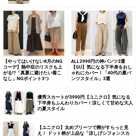
オランピア・ル・タン氏と秋元 梢さんの着
こなしポイント
2017年3月17日（金）、ユニクロ銀座店で開催されたトーク
ショーより。デザイナーのオランピア・ル・タン氏（写真
左）と親交のあるモデルの秋元梢さん（写真右）が登場。
（左から）ファッションデザイナーのオランピア・ル・タン
氏、モデルの秋元梢さん
【やってはいけない8月のNG
ALL2990円の神パンツ3選
コーデ】熱中症のリスクも上
【GU】気になる下半身をおし
がる!?「真夏に避けたい着こ
ゃれにカバー！「40代の夏パ
本コレクションは、Tシャツはウィメンズとガールズの
なし」NGポイント3つ
ンツスタイル」3選
展開があるので、ママとお嬢さんでの親子コーデにピッ
タリ。一方で、「小物はいいけれど、キャラクターTシ
優秀スカートが3990円【ユニクロ】気になる
ャツを大人の女性が着こなすのって難しいのでは？」と
下半身もふんわりカバー！涼しくて甘めな大人
の夏スタイル
思われる方もいるかもしれません。でも、実は大人の女
性の着こなしにもぴったりなのです。
【ユニクロ】太めプリーツで脚がすらっと見
え！ ドット柄が上品な「涼しげシフォンスカ