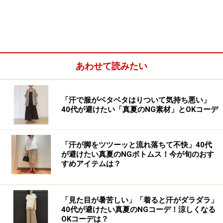
あわせて読みたい
「汗で服がベタベタはりついて気持ち悪い」
40代が避けたい「真夏のNG素材」とOKコーデ
ミニーマウスがドット柄のドレスを作りあげていくスト
「汗が脚をツツーッと流れ落ちて不快」40代
ーリーをもとにデザインされており、刺繍やフェルトな
が避けたい真夏のNGボトムス！今が旬のおす
すめアイテムは？
どハンドクラフト感のあるデザインが特徴的です。
「見た目が暑苦しい」「着ると汗がダラダラ」
40代が避けたい真夏のNGコーデ！涼しくなる
OKコーデは？