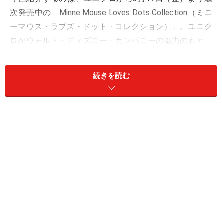
次発売中の「Minne Mouse Loves Dots Collection（ミニ
ーマウス・ラブズ・ドット・コレクション）」。ユニク
ロがウォルト・ディズニー・カンパニーの協力のもと、
2015年にスタートしたプロジェクト“MAGIC FOR ALL”の
最新作として発表されたのが、デザイナーの
オランピ
続きを読む
ア・ル・タン
氏とのコラボです。
実は、ユニクロがオランピア ル タンとコラボするのは、
2016年春夏UTコレクション
に次いで2回目。オランピア
氏は今回のコラボにあたって「遊び心があって、一風変
わった感じを持たせつつ、皆さんに着ていただけるよう
にクラシックな部分も大切にしました」と語っていま
す。