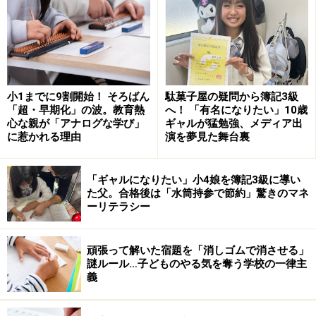
小1までに9割開始！ そろばん
駄菓子屋の疑問から簿記3級
「超・早期化」の波。教育熱
へ！ 「有名になりたい」10歳
心な親が「アナログな学び」
ギャルが猛勉強、メディア出
に惹かれる理由
演を夢見た舞台裏
「ギャルになりたい」小4娘を簿記3級に導い
た父。合格後は「水筒持参で節約」驚きのマネ
ーリテラシー
頑張って解いた宿題を「消しゴムで消させる」
謎ルール…子どものやる気を奪う学校の一律主
義