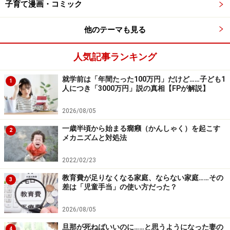
子育て漫画・コミック
他のテーマも見る
人気記事ランキング
就学前は「年間たった100万円」だけど……子ども1
1
人につき「3000万円」説の真相【FPが解説】
2026/08/05
一歳半頃から始まる癇癪（かんしゃく）を起こす
2
メカニズムと対処法
2022/02/23
教育費が足りなくなる家庭、ならない家庭……その
3
差は「児童手当」の使い方だった？
2026/08/05
旦那が死ねばいいのに……と思うようになった妻の
4