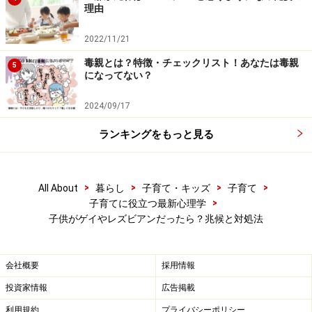
理由
2022/11/21
毒親とは？特徴・チェックリスト！あなたは毒親
5
になってない？
2024/09/17
ランキングをもっと見る
>
>
>
>
All About
暮らし
子育て・キッズ
子育て
>
子育てに役立つ最新心理学
子供がゲイやレズビアンだったら？兆候と対処法
会社概要
採用情報
投資家情報
広告掲載
利用規約
プライバシーポリシー