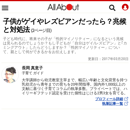
子供がゲイやレズビアンだったら？兆候
と対処法
(2ページ目)
子ども時代に、将来その子が「性的マイノリティー」になるという兆候
は見られるのでしょうか？もし子どもが「自分はゲイ/レズビアン」と｢カ
ミングアウト」したらどうしますか？「性的マイノリティー」につい
て、親として何ができるかをお伝えします。
更新日：
2017年03月20日
長岡 真意子
子育て ガイド
大学講師から幼児教室主宰まで、幅広い年齢と文化背景を持つ
乳幼児から青年までの育ちを20年間指導。国内外1,000以上の
文献に基づく子育てコラムの執筆多数。プライベートでは、ハ
イリーギフテッド認定を受けた個性はじける2男3女を育てる。
プロフィール詳細
執筆記事一覧