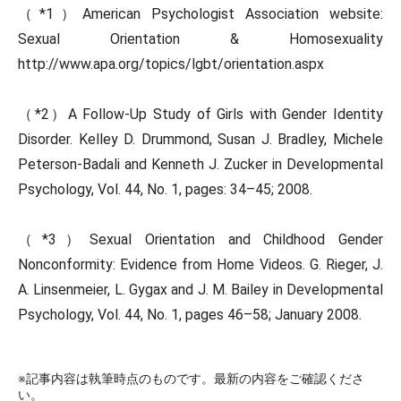
（*1）American Psychologist Association website:
Sexual Orientation & Homosexuality
http://www.apa.org/topics/lgbt/orientation.aspx
（*2）A Follow-Up Study of Girls with Gender Identity
Disorder. Kelley D. Drummond, Susan J. Bradley, Michele
Peterson-Badali and Kenneth J. Zucker in Developmental
Psychology, Vol. 44, No. 1, pages: 34–45; 2008.
（*3）Sexual Orientation and Childhood Gender
Nonconformity: Evidence from Home Videos. G. Rieger, J.
A. Linsenmeier, L. Gygax and J. M. Bailey in Developmental
Psychology, Vol. 44, No. 1, pages 46–58; January 2008.
※記事内容は執筆時点のものです。最新の内容をご確認くださ
い。