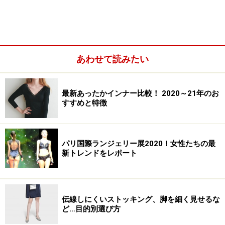
あわせて読みたい
下着のお洒落は多様化し、ファッションへと進化する
最新あったかインナー比較！ 2020～21年のお
すすめと特徴
長い歴史を振り返ると、下着は、ファッションの変化に
合わせて、進化してきました。下着は、洋服を美しく見
パリ国際ランジェリー展2020！女性たちの最
せるために、その時代のファッションの変化に合わせて
新トレンドをレポート
作られてきたからです。
そもそも、
現在主流であるブラジャー＆ショーツのスタ
伝線しにくいストッキング、脚を細く見せるな
イルは、第二次世界大戦後にディオールが提案した「ニ
ど…目的別選び方
ュールック」の流行により確立されたスタイルです。そ