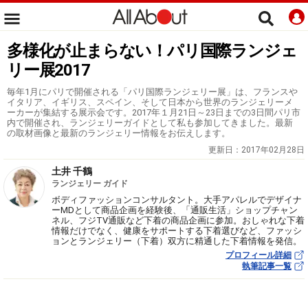
多様化が止まらない！パリ国際ランジェ
リー展2017
毎年1月にパリで開催される「パリ国際ランジェリー展」は、フランスや
イタリア、イギリス、スペイン、そして日本から世界のランジェリーメ
ーカーが集結する展示会です。2017年１月21日～23日までの3日間パリ市
内で開催され、ランジェリーガイドとして私も参加してきました。最新
の取材画像と最新のランジェリー情報をお伝えします。
更新日：
2017年02月28日
土井 千鶴
ランジェリー ガイド
ボディファッションコンサルタント。大手アパレルでデザイナ
ーMDとして商品企画を経験後、「通販生活」ショップチャン
ネル、フジTV通販など下着の商品企画に参加。おしゃれな下着
情報だけでなく、健康をサポートする下着選びなど、ファッシ
ョンとランジェリー（下着）双方に精通した下着情報を発信。
プロフィール詳細
執筆記事一覧