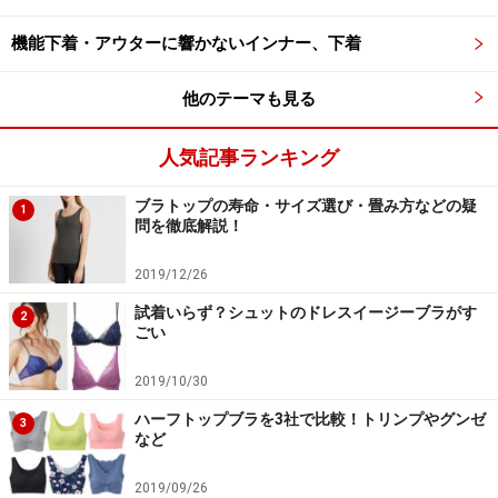
今まで下着のお洒落は見せるものではなく、洋服を美し
機能下着・アウターに響かないインナー、下着
く見せるためのサポート的役割でした。
下着がファッシ
ョンのお洒落に組み込まれることによって、アウターと
他のテーマも見る
してのお洒落も楽しめるようになったのです。
人気記事ランキング
ブラトップの寿命・サイズ選び・畳み方などの疑
1
ボディスーツもお洒落に！ファッショナブルに！
問を徹底解説！
2019/12/26
そして、今シーズン特にボディスーツが多かったこと
試着いらず？シュットのドレスイージーブラがす
2
は、これまで主流であった
ブラジャーとショーツという
ごい
お決まりの下着スタイルから、新しい下着スタイルの進
2019/10/30
化が始まった
といえます。
ハーフトップブラを3社で比較！トリンプやグンゼ
3
など
ユニクロやGUなどから火がつき、日本でも夏に大人気と
なった「ブラトップ」もブラジャー機能つきアウターの
2019/09/26