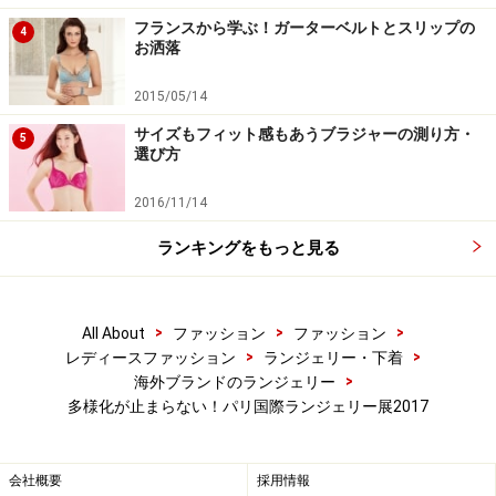
流れのひとつ。そう、
日本でもすでに下着のアウター化
フランスから学ぶ！ガーターベルトとスリップの
4
お洒落
が始まっていたのです。
2015/05/14
サイズもフィット感もあうブラジャーの測り方・
5
選び方
2.ファッショナブルで合理的な「デザイ
2016/11/14
ン・ボディスーツ」
ランキングをもっと見る
合理的でファッショナブルなボディスーツ
>
>
>
All About
ファッション
ファッション
>
>
レディースファッション
ランジェリー・下着
>
海外ブランドのランジェリー
多様化が止まらない！パリ国際ランジェリー展2017
ボディスーツというとかつての「補整機能」を重視した
苦しいものを想像されるかもしれませんが、「ブラ機
能」を兼ねた新しいファッションランジェリーとしての
会社概要
採用情報