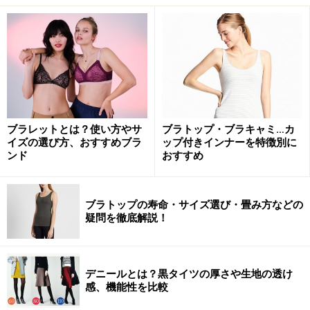
れから70年近い年月が過ぎた2017年、今回のパリ国際ラ
ンジェリー展では、新たな下着のお洒落の方向性を提案
されています。
ファッションの変化とともに下着も変化した歴史
ブラレットとは？使い方やサ
ブラトップ・ブラキャミ…カ
イズの選び方、おすすめブラ
ップ付きインナーを特徴別に
ンド
おすすめ
ブラジャー＆ショーツスタイルからファッションランジ
ェリーとして大きく変化する方向に進化しはじめたので
ブラトップの寿命・サイズ選び・畳み方などの
す。
疑問を徹底解説！
下着とファッションの垣根を超えるように、下着のお洒
落もファッションと同じように自由に楽しむ時代の幕開
デニールとは？黒タイツの厚さや生地の透け
感、機能性を比較
けです。今回は、3つのキーワードで紹介します。