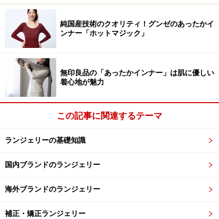
【INDEX】
純国産技術のクオリティ！グンゼのあったかイ
1.ブラ＆ショーツからの進化……「下着のアウター化」
ンナー「ホットマジック」
2.ファッショナブルで合理的な「デザイン・ボディスー
ツ」
3.軽くやさしいつけ心地の「ソフトブラ」の時代へ
無印良品の「あったかインナー」は肌に優しい
着心地が魅力
この記事に関連するテーマ
1.ブラ＆ショーツからの進化……「下着のア
ランジェリーの基礎知識
ウター化」
国内ブランドのランジェリー
海外ブランドのランジェリー
日本人デザイナーAKIKOOGAWAのお洒落なランジェリー
補正・矯正ランジェリー