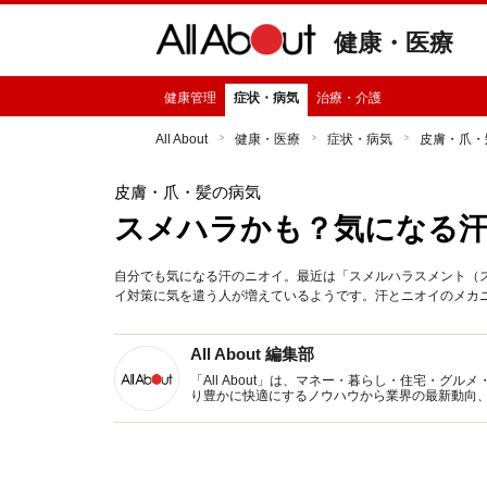
健康・医療
健康管理
症状・病気
治療・介護
All About
健康・医療
症状・病気
皮膚・爪・
皮膚・爪・髪の病気
スメハラかも？気になる汗
自分でも気になる汗のニオイ。最近は「スメルハラスメント（
イ対策に気を遣う人が増えているようです。汗とニオイのメカ
All About 編集部
「All About」は、マネー・暮らし・住宅・
り豊かに快適にするノウハウから業界の最新動向
イトです。