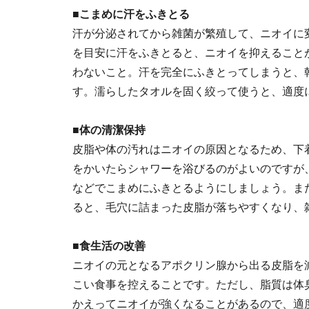
■こまめに汗をふきとる
汗が分泌されてから雑菌が繁殖して、ニオイに
を目安に汗をふきとると、ニオイを抑えること
わないこと。汗を完全にふきとってしまうと、
す。濡らしたタオルを固く絞って使うと、適度
■体の清潔保持
皮脂や体の汚れはニオイの原因となるため、下
をかいたらシャワーを浴びるのがよいのですが
などでこまめにふきとるようにしましょう。ま
ると、毛穴に詰まった皮脂が落ちやすくなり、
■食生活の改善
ニオイの元となるアポクリン腺から出る皮脂を
こい食事を控えることです。ただし、脂質は体
かえってニオイが強くなることがあるので、適