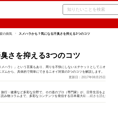
髪の病気
スメハラかも？気になる汗臭さを抑える3つのコツ
臭さを抑える3つのコツ
スメハラ）」という言葉もあり、周りを不快にしないエチケットとしてニオ
ニズムから、具体的で簡単にできるニオイ対策の3つのコツを解説します。
更新日：2017年08月25日
グルメ・旅行・健康など多彩な分野で、その道のプロ（専門家）が、日常生活をよ
、読み物コラムまで、多彩なコンテンツを発信する日本最大級の総合情報サ
...続きを読む