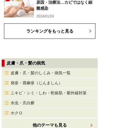
原因・治療法…カビではなく細
菌感染
2024/01/24
ランキングをもっと見る
皮膚・爪・髪の病気
皮膚・爪・髪のしくみ・病気一覧
発疹・蕁麻疹（じんましん）
ニキビ・シミ・しわ・乾燥肌・紫外線対策
水虫・爪白癬
ホクロ
他のテーマも見る