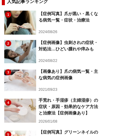
人気記事ランキング
【症例写真】爪が黒い・黒くな
1
る病気一覧・症状・治療法
2024/08/26
【症例画像】虫刺されの症状・
2
対処法…ひどい腫れや痒みも
2024/08/22
【画像あり】爪の病気一覧・主
3
な病気の症例画像
2021/09/23
手荒れ・手湿疹（主婦湿疹）の
4
症状・原因・効果的なケア方法
と治療法【症例画像あり】
2026/01/08
【症例写真】グリーンネイルの
5