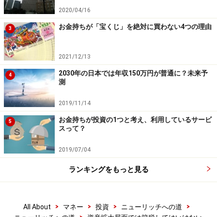
2020/04/16
お金持ちが「宝くじ」を絶対に買わない4つの理由
3
2021/12/13
2030年の日本では年収150万円が普通に？未来予
4
測
2019/11/14
お金持ちが投資の1つと考え、利用しているサービ
5
スって？
2019/07/04
ランキングをもっと見る
>
>
>
>
All About
マネー
投資
ニューリッチへの道