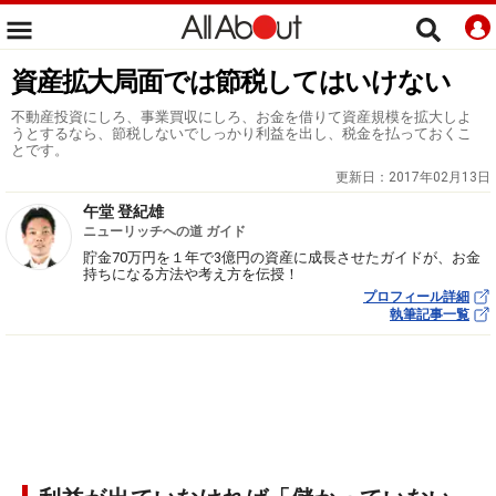
資産拡大局面では節税してはいけない
不動産投資にしろ、事業買収にしろ、お金を借りて資産規模を拡大しよ
うとするなら、節税しないでしっかり利益を出し、税金を払っておくこ
とです。
更新日：
2017年02月13日
午堂 登紀雄
ニューリッチへの道 ガイド
貯金70万円を１年で3億円の資産に成長させたガイドが、お金
持ちになる方法や考え方を伝授！
プロフィール詳細
執筆記事一覧