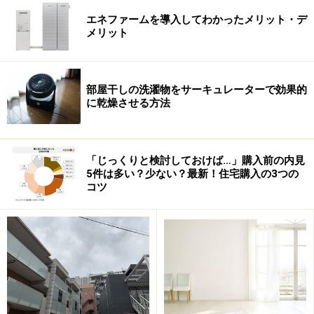
その背景には、一次被害に遭った人がかなり高齢化して
エネファームを導入してわかったメリット・デ
いることや、当時の事情をよく知らないまま相続した人
メリット
の増加などもあるようです。一次被害者が80歳代、90歳
代になり、「自分が死ぬ前に何とか処分しておきたい」
という気持ちにつけ込まれるケースもあるでしょう。
部屋干しの洗濯物をサーキュレーターで効果的
に乾燥させる方法
そして手口も巧妙化し、開発計画が実現するかのように
事業計画書をでっち上げたり、いかにも本物らしいパン
フレットを作成したりするほか、国からの補助金の話な
「じっくりと検討しておけば…」購入前の内見
5件は多い？少ない？最新！住宅購入の3つの
どさまざまなストーリーを織り込んだ新手の詐欺もある
コツ
ようです。
また、詐欺師が持っている原野と、高齢者が持つ都市部
の宅地などを交換させる、新たな原野商法も生まれてい
るとか。