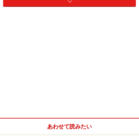
の対象となるような土地の売買に宅地建物取引業法の適
用はありません。
上記のいい加減な重要事項説明書なども、それらしく見
せるための小道具として使われていただけでしょう。
宅地建物取引業者が原野商法に手を染めたケースもあっ
たようですが、それよりも詐欺グループが「宅地建物取
引業者を装っている」ケースのほうが多いだろうと考え
られます。
原野商法の二次被害が多発していることについては2006
年頃にマスコミで大きく取り上げられたほか、自治体や
公的機関などによる注意喚起も相次いでなされました。
しかし、現在でも被害に遭う人が後を絶ちません。
あわせて読みたい