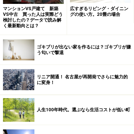
一次被害、二次被害を含め、原野商法による被害者の情
マンションVS戸建て 新築
広すぎるリビング・ダイニン
報は裏社会で流通しているとみられていますが、原野の
VS中古 買った人は実際どう
グの使い方。20畳の場合
登記名義人、つまり被害者の住所・氏名は国が公開して
検討したの？データで読み解
いるのです。
く最新動向とは？
自分自身が原野を所有しているときはもちろんのこと、
ゴキブリが出ない家を作るには？ゴキブリが嫌
親が一次被害に遭っている場合や、その原野を親から相
う匂いで撃退
続した場合などにも、新たな詐欺のターゲットにならな
いよう、十分に注意しなければなりません。
リニア開通！ 名古屋が再開発でさらに魅力的
に変身！
>>
平野雅之の不動産ミニコラム INDEX
（この記事は2006年12月公開の「不動産百考 vol.6」を
人生100年時代。選ぶなら生活コストが低い町
もとに再構成したものです）