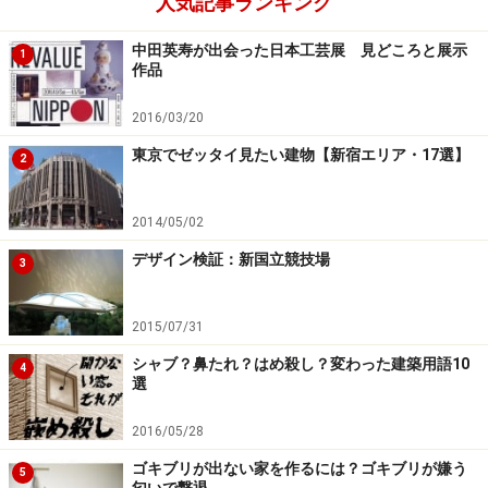
人気記事ランキング
中田英寿が出会った日本工芸展 見どころと展示
1
作品
2016/03/20
東京でゼッタイ見たい建物【新宿エリア・17選】
2
2014/05/02
デザイン検証：新国立競技場
3
2015/07/31
シャブ？鼻たれ？はめ殺し？変わった建築用語10
4
選
2016/05/28
ゴキブリが出ない家を作るには？ゴキブリが嫌う
5