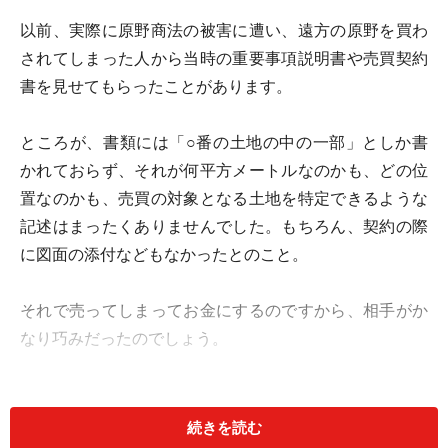
以前、実際に原野商法の被害に遭い、遠方の原野を買わ
されてしまった人から当時の重要事項説明書や売買契約
書を見せてもらったことがあります。
ところが、書類には「○番の土地の中の一部」としか書
かれておらず、それが何平方メートルなのかも、どの位
置なのかも、売買の対象となる土地を特定できるような
記述はまったくありませんでした。もちろん、契約の際
に図面の添付などもなかったとのこと。
それで売ってしまってお金にするのですから、相手がか
なり巧みだったのでしょう。
この原野商法について「悪徳不動産業者」の手口として
解説されていることも多いのですが、そもそも原野商法
続きを読む