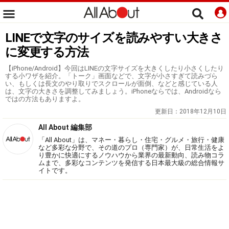
LINEで文字のサイズを読みやすい大きさ
に変更する方法
【iPhone/Android】今回はLINEの文字サイズを大きくしたり小さくしたり
する小ワザを紹介。「トーク」画面などで、文字が小さすぎて読みづら
い、もしくは長文のやり取りでスクロールが面倒、などと感じている人
は、文字の大きさを調整してみましょう。iPhoneならでは、Androidなら
ではの方法もありますよ。
更新日：
2018年12月10日
All About 編集部
「All About」は、マネー・暮らし・住宅・グルメ・旅行・健康
など多彩な分野で、その道のプロ（専門家）が、日常生活をよ
り豊かに快適にするノウハウから業界の最新動向、読み物コラ
ムまで、多彩なコンテンツを発信する日本最大級の総合情報サ
イトです。