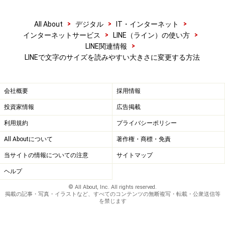
>
>
>
All About
デジタル
IT・インターネット
>
>
インターネットサービス
LINE（ライン）の使い方
>
LINE関連情報
LINEアプリの「設定」で、「iPhoneの設定に従う」を
LINEで文字のサイズを読みやすい大きさに変更する方法
ON（緑色）にしておく
会社概要
採用情報
投資家情報
広告掲載
iPhoneの設定アプリを開き、「一般」→「アクセシビリテ
利用規約
プライバシーポリシー
ィ」へと進み、「さらに大きな文字」を選択する
All Aboutについて
著作権・商標・免責
当サイトの情報についての注意
サイトマップ
ヘルプ
画面の下部にあるスライダを左右に動かして文字の大きさを
© All About, Inc. All rights reserved.
調整
掲載の記事・写真・イラストなど、すべてのコンテンツの無断複写・転載・公衆送信等
を禁じます