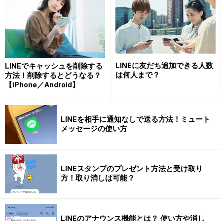
フォントサイズ「小」
LINEに友だち追加できる人数
LINEでキャッシュを削除する
フォントサイズ「小」
は何人まで？
方法！削除するとどうなる？
【iPhone／Android】
フォントサイズ「普通」
LINEを相手に通知なしで送る方法！ミュート
メッセージの使い方
フォントサイズ「普通」
フォントサイズ「大」
LINEスタンプのプレゼント方法と受け取り
方！取り消しは可能？
フォントサイズ「大」
LINEのアナウンス機能とは？ 使い方や消し