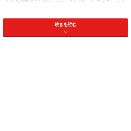
も簡単な方法です。「友だち」にある「設定」ボタンを
選択します。
続きを読む
「設定」画面の「トーク」を選択
「設定」画面の「トーク」を選択したら、「フォントサ
イズ」をタップ。これまで何も文字サイズを変更してい
なければ「普通」にチェックが入っているはずです。こ
れをさらに「小」にするか「大」または「特大」にしま
す。