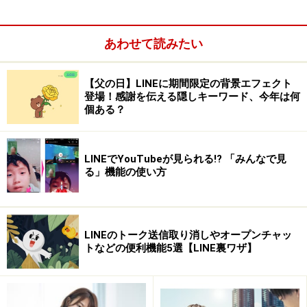
あわせて読みたい
【父の日】LINEに期間限定の背景エフェクト
登場！感謝を伝える隠しキーワード、今年は何
個ある？
「トーク」から「フォントサイズ」を選択。文字サイズを選
びましょう
LINEでYouTubeが見られる!? 「みんなで見
る」機能の使い方
「設定」画面で他のサイズに変更したら、「トーク」に
移動して、文字サイズを確認してみてください。少し面
倒ですが、自分に合ったサイズにすれば、より「トー
ク」しやすくなりますよ。
LINEのトーク送信取り消しやオープンチャッ
トなどの便利機能5選【LINE裏ワザ】
ちなみに、各設定での文字の大きさは、下の通りです。
参考にしてみてください。