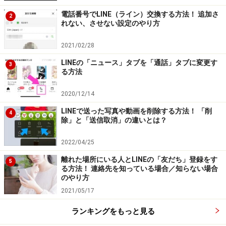
電話番号でLINE（ライン）交換する方法！ 追加さ
2
スマホ自体の設定を、LINEアプリに反映さ
れない、させない設定のやり方
せる
2021/02/28
■iPhoneの場合
LINEの「ニュース」タブを「通話」タブに変更す
3
iPhone自体の設定画面から、大きさを変えられます。ま
る方法
ずは“LINE”アプリの設定画面を変更しておきます。前述
2020/12/14
と同じようにアプリ画面右下の「…」→「設定」→「ト
ーク・通話」→「フォントサイズ」と進んだら、
LINEで送った写真や動画を削除する方法！ 「削
4
除」と「送信取消」の違いとは？
「iPhoneの設定に従う」をON（緑色）にします。
2022/04/25
次に、LINEアプリではなく、iPhoneの設定画面を開きま
離れた場所にいる人とLINEの「友だち」登録をす
5
す。設定アプリの「一般」→「アクセシビリティ」へと
る方法！ 連絡先を知っている場合／知らない場合
のやり方
進んだら、「さらに大きな文字」を選択。同画面の下の
2021/05/17
方にあるスライダを左右に動かすことで、LINEアプリの
文字サイズも連動します（そのほか、iPhone純正のメー
ランキングをもっと見る
ルやカレンダーなどの文字サイズも変わります）。