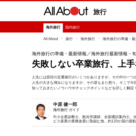
旅行
海外旅行
国内旅行
All About
旅行
海外旅行
海外旅行の準備・最
海外旅行の準備・最新情報
／海外旅行最新情報・
失敗しない卒業旅行、上手
人生には節目の定番旅行がいくつかありますが、その中の一つ
人生の大きな弾みになりますが、その逆もまた然り。そこで今
知っておきたいノウハウやチェックポイントなどを詳しく解説
中原 健一郎
海外旅行 ガイド
中小企業診断士、観光学講師、全国通訳案内士。
ビス産業の業務改善に取組む他、約120か国の渡
信。観光庁「若旅授業」「地域の観光人材のイン