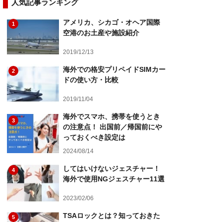
人気記事ランキング
アメリカ、シカゴ・オヘア国際
1
空港のお土産や施設紹介
2019/12/13
海外での格安プリペイドSIMカー
2
ドの使い方・比較
2019/11/04
海外でスマホ、携帯を使うとき
3
の注意点！ 出国前／帰国前にや
っておくべき設定は
2024/08/14
してはいけないジェスチャー！
4
海外で使用NGジェスチャー11選
2023/02/06
TSAロックとは？知っておきた
5