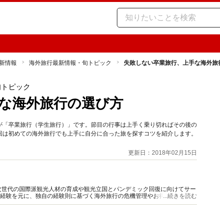
新情報
海外旅行最新情報・旬トピック
失敗しない卒業旅行、上手な海外旅
旬トピック
な海外旅行の選び方
が「卒業旅行（学生旅行）」です。節目の行事は上手く乗り切ればその後の
回は初めての海外旅行でも上手に自分に合った旅を探すコツを紹介します。
！
更新日：2018年02月15日
次世代の国際派観光人材の育成や観光立国とパンデミック回復に向けてサー
航経験を元に、独自の経験則に基づく海外旅行の危機管理やお得情報を発
...続きを読む
バウンド対応能力強化研修」講師。