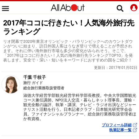
2017年ココに行きたい！人気海外旅行先
ランキング
リオ閉幕で2020年東京オリンピック・パラリンピックへのカウントダウ
ンがついに始まり、訪日外国人客はうなぎ登りで増えることが予想され
ます。それに伴い海外旅行市場も多少の変化がみられそう。そこで、
「2017年はココに行きたい！人気の海外旅行先ランキングTOP10」を発
表します。安全で・深い・短いをキーワードにおすすめの国をご紹介！
更新日：
2017年01月02日
千葉 千枝子
旅行 ガイド
総合旅行業務取扱管理者
淑徳大学経営学部観光経営学科学部長教授。中央大学国際観光
コース兼任講師。NPO法人交流・暮らしネット理事長。運輸・
観光全般の論評、執筆・講演、テレビ・ラジオ出演などジャー
ナリスト活動を行う。日本記者クラブ・日本観光研究学会会
員。ファイナンシャルプランナー、総合旅行業務取扱管理者ほ
か有資格。
プロフィール詳細
執筆記事一覧