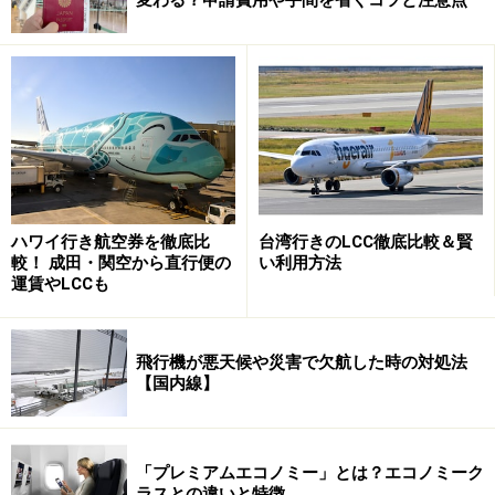
人なりたての方は、学生旅とは違ったラグジュアリーな
ホテルを狙って、近場の海外でプチ贅沢をするのもよい
ですね。
今年、注目のデスティネーションはまず、ドナルド・ト
ランプ新大統領が就任したあとの新しいアメリカです。
それもハワイだけでなく、ラスベガスやニューヨークな
どなど、トランプ氏ゆかりの地が人気となりそう。また
ハワイ行き航空券を徹底比
台湾行きのLCC徹底比較＆賢
較！ 成田・関空から直行便の
い利用方法
今年は、オランダやフランスでも大統領選が予定されて
運賃やLCCも
いて、ヨーロッパからも目が離せません。欧州旅行で注
目したいのが、リガ歴史地区が有名なラトビアなどバル
ト3国といった新しいデスティネーションです。また、
飛行機が悪天候や災害で欠航した時の対処法
【国内線】
リピーターを中心にオーストリアやスイス、ドイツあた
りも盤石に推移しそうです。さらに、キューバやロシア
も気になります。近場では台湾や、2018年冬季五輪が平
「プレミアムエコノミー」とは？エコノミーク
昌で開催される韓国もおすすめです。
ラスとの違いと特徴