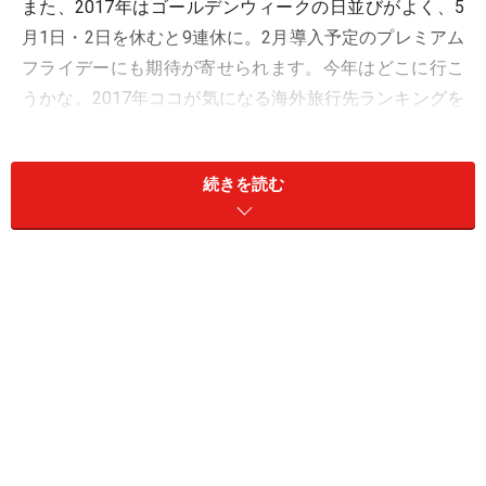
また、2017年はゴールデンウィークの日並びがよく、5
月1日・2日を休むと9連休に。2月導入予定のプレミアム
フライデーにも期待が寄せられます。今年はどこに行こ
うかな。2017年ココが気になる海外旅行先ランキングを
発表します。
続きを読む
2017年は安全で・深い・短いがキーワード
週末海外でプチ贅沢を
これまでの安い・深い（近い）・短いというキーワード
が、今年は、「安全で」・深い・短い「あん・しん・た
ん」へと変化しそうな2017年の海外旅行市場。旅の安全
を求めるがゆえに、比較的、単価が高くセキュリティー
が万全のホテルや、治安のよい都市、添乗員付きでテー
マ性が高いツアーを選ぶ人が増えるのではないかと考え
られます。