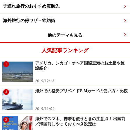
子連れ旅行のおすすめ渡航先
海外旅行の得ワザ・節約術
他のテーマも見る
人気記事ランキング
アメリカ、シカゴ・オヘア国際空港のお土産や施
1
設紹介
2019/12/13
海外での格安プリペイドSIMカードの使い方・比較
リガ歴史地区は旅情を醸す（画像提供：ラトビア政府観光
2
局）
バルト3国の一つラトビアは、「世界一美しい国」と称
2019/11/04
され、ここ数年で注目度も急上昇しています。首都リガ
海外でスマホ、携帯を使うときの注意点！ 出国前
3
／帰国前にやっておくべき設定は
の旧市街地・リガ歴史地区は、世界遺産登録の美しい街