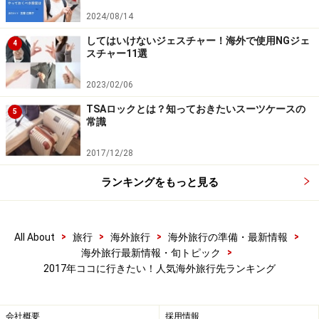
並みで、旅情を醸します。日本からのアクセスは、ヘル
2024/08/14
シンキ経由がポピュラー。リガはヘルシンキから空路約
してはいけないジェスチャー！海外で使用NGジェ
4
1時間とアクセスがよく、バルト3国の周遊型ツアーも造
スチャー11選
成されています。これらの国々は可愛い手工芸品などシ
2023/02/06
ョッピングも楽しく、新たなヨーロッパの旅の目的地と
して関心が高まっています。
TSAロックとは？知っておきたいスーツケースの
5
常識
（参考）
ラトビア政府観光局のホームページ
2017/12/28
ランキングをもっと見る
第9位 韓国
>
>
>
>
All About
旅行
海外旅行
海外旅行の準備・最新情報
グルメや美容で人気の韓国
>
海外旅行最新情報・旬トピック
2017年ココに行きたい！人気海外旅行先ランキング
2018年2月に開催される冬季五輪の会場となる平昌（ピ
ョンチャン）は、首都ソウルから車で約3時間の山岳地
会社概要
採用情報