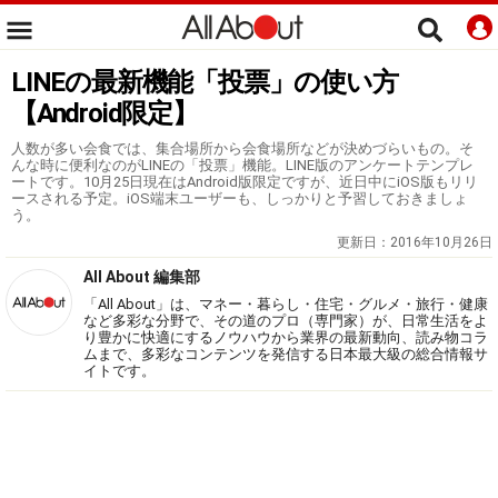
LINEの最新機能「投票」の使い方
【Android限定】
人数が多い会食では、集合場所から会食場所などが決めづらいもの。そ
んな時に便利なのがLINEの「投票」機能。LINE版のアンケートテンプレ
ートです。10月25日現在はAndroid版限定ですが、近日中にiOS版もリリ
ースされる予定。iOS端末ユーザーも、しっかりと予習しておきましょ
う。
更新日：
2016年10月26日
All About 編集部
「All About」は、マネー・暮らし・住宅・グルメ・旅行・健康
など多彩な分野で、その道のプロ（専門家）が、日常生活をよ
り豊かに快適にするノウハウから業界の最新動向、読み物コラ
ムまで、多彩なコンテンツを発信する日本最大級の総合情報サ
イトです。