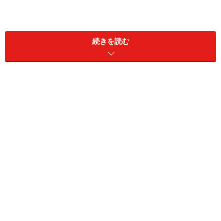
続きを読む
画面左下の「+」ボタンをタップし、LINE内アプリから「投
票」を選ぶ
「投票」機能が起ち上がったら、アンケートの内容と回
答の締め切り日、複数回答が可能かどうかなどの回答方