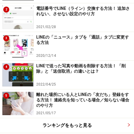
会社の同僚となら「投票」ページを使って、「今日のラ
電話番号でLINE（ライン）交換する方法！ 追加さ
2
れない、させない設定のやり方
ンチは何を食べる？」かを決めるのもよいでしょう。
「中華／定食／ラーメン／イタリアン」なんていう回答
2021/02/28
を並べておけば、お昼の時間に突入したら、速攻で目的
LINEの「ニュース」タブを「通話」タブに変更す
3
のお店に行けるはず。
る方法
家族や親戚と「今度の旅行はどこに行きたい？」かを決
2020/12/14
めるのにもいいでしょう。「温泉でまったり！／アクテ
LINEで送った写真や動画を削除する方法！ 「削
4
除」と「送信取消」の違いとは？
ィブにスキー！／やっぱり京都でしょ！」などを選択肢
に並べておけば、コメントで「いやいや今年は奮発して
2022/04/25
海外に行こう！」と言い出す人が出てくるかもしれませ
離れた場所にいる人とLINEの「友だち」登録をす
5
ん。そんな当初設定した選択肢以外の意見が出てきた場
る方法！ 連絡先を知っている場合／知らない場合
のやり方
合は、「投票」ページを再編集することもできるから安
2021/05/17
心。わざわざ作り直さなくても、選択肢を追加したり削
ったりできます（「投票」ページの作成者限定）。
ランキングをもっと見る