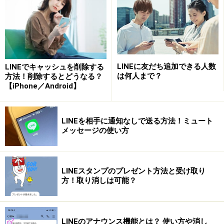
アンケート内容は「テキスト」か「日付」で入力方法が異な
る。「テキスト」には画像を挿入することもでき、「日付」
は候補をカレンダーから選べるようになっている
LINEに友だち追加できる人数
LINEでキャッシュを削除する
は何人まで？
方法！削除するとどうなる？
【iPhone／Android】
回答の締め切りを設定。締め切り日の他、「複数選択可」や
「匿名投票」で回答方法を指定できる
LINEを相手に通知なしで送る方法！ミュート
メッセージの使い方
LINEスタンプのプレゼント方法と受け取り
設定した「投票」ページが、トークルームに投稿される
方！取り消しは可能？
投票の「回答」ページは、とってもシンプル。例えば
「日曜日、なにして遊ぶ？」という内容の「回答」ペー
LINEのアナウンス機能とは？ 使い方や消し