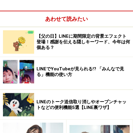
法を設定します。最後に「完了」を押すだけ。
あわせて読みたい
アンケート内容や回答の締め切り日などを設定し、「完了」
【父の日】LINEに期間限定の背景エフェクト
をタップ
登場！感謝を伝える隠しキーワード、今年は何
個ある？
LINEでYouTubeが見られる!? 「みんなで見
る」機能の使い方
LINEのトーク送信取り消しやオープンチャッ
トなどの便利機能5選【LINE裏ワザ】