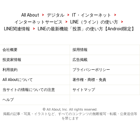
ランチなどの小さなことから、旅行先など大事なことま
で、普段から使い慣れているLINEの「投票」機能を使っ
>
>
>
All About
デジタル
IT・インターネット
>
>
インターネットサービス
LINE（ライン）の使い方
て、もっと便利に計画しましょう。
>
LINE関連情報
LINEの最新機能「投票」の使い方【Android限定】
※記事内容は執筆時点のものです。最新の内容をご確認くださ
会社概要
採用情報
い。
※OSやアプリ、ソフトのバージョンによっては画面表示、操作方
投資家情報
広告掲載
法が異なる可能性があります。
利用規約
プライバシーポリシー
All Aboutについて
著作権・商標・免責
【編集部おすすめの購入サイト】
当サイトの情報についての注意
サイトマップ
Amazonで LINE 関連の商品をチェック！
ヘルプ
© All About, Inc. All rights reserved.
掲載の記事・写真・イラストなど、すべてのコンテンツの無断複写・転載・公衆送信等
楽天市場で LINE 関連の商品をチェック！
を禁じます