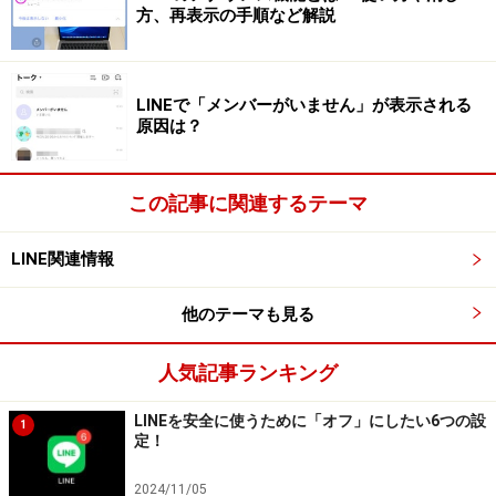
ジであれば、並んだ選択肢の中から、行きたい場所をタ
方、再表示の手順など解説
ップし、チェックが入ったのを確認したら、ページ下部
の「投票」をタップするだけ。これだけ簡単なら、友だ
ちも気軽に回答してくれるでしょう。
LINEで「メンバーがいません」が表示される
原因は？
回答ページ
この記事に関連するテーマ
トークに送られてきた投票をタップすると、まずは下図
LINE関連情報
のようにいいねやコメントを付けることができるページ
が開かれます（さらに投票をタップすることで、回答ペ
他のテーマも見る
ージへと移動します）。投票の機能を良く知らない人は
ここで間違って、コメントで回答してしまう可能性もあ
人気記事ランキング
るので注意が必要です。
LINEを安全に使うために「オフ」にしたい6つの設
1
定！
コメントやいいねを付けることもできる
2024/11/05