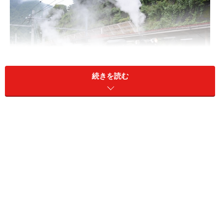
続きを読む
水上駅で出発を待つD51牽引「SLみなかみ」
JR東日本の高崎にある車両基地をベースに、蒸気機関車
D51形498号機とC61形20号機の2台の機関車が交代で列
車を牽引する。運転区間は、高崎と水上の間59.1kmを通
常の普通列車の2倍近い2時間あまりで走る。客車は、青
い12系客車（エアコン付き）あるいは茶色の旧型客車
（時刻表ではレトロ客車と表記）を使用。2台の機関車
を使った重連運転や七夕の時期に行われるSL列車同士の