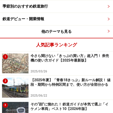
飽きさせないよう、中間の4号車はイベントスペース付
季節別のおすすめ鉄道旅行
き展望車、1号車は子供連れに人気のオコジョルームと
鉄道デビュー・開業情報
展望室、7号車はパノラマ展望室付きグリーン車と、賑
やかな編成である。
他のテーマも見る
人気記事ランキング
専用の展望室がある「SLばんえつ物語」のグリーン車
今さら聞けない「きっぷの買い方」超入門！ 券売
1
機の使い方ガイド【2025年最新版】
新潟行きの場合、最後尾は「オコジョルーム」となる
2025/03/26
上下列車とも津川駅で給水や機関車整備のため15分程停
【2025年夏】「青春18きっぷ」新ルール解説！ 値
2
段・期間から特例区間まで、使い方が全部分かる
車するほか、会津若松行きは、山都に10分、新潟行き
は、野沢で10分停車する。新潟行きは午後遅くに会津若
2025/06/22
松を発車するため、秋が深まると旅の後半は夜汽車のム
その“顔”に惚れた！ 鉄道ガイドが本気で選ぶ「イ
3
ードが味わえる。闇夜に響く汽笛、窓を流れる煙はノス
ケメン車両」ベスト10【2026年版】