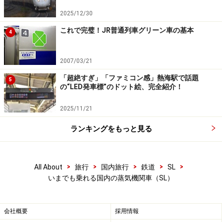
タルジックな雰囲気である。
2025/12/30
これで完璧！JR普通列車グリーン車の基本
4
夕景の中を新潟へ向かう「SLばんえつ物語」
2007/03/21
「超絶すぎ」「ファミコン感」熱海駅で話題
5
※記事内容は執筆時点のものです。最新の内容をご確認くださ
の“LED発車標”のドット絵、完全紹介！
い。
2025/11/21
次のページへ
1
/
3
ランキングをもっと見る
>
>
>
>
>
All About
旅行
国内旅行
鉄道
SL
いまでも乗れる国内の蒸気機関車（SL）
会社概要
採用情報