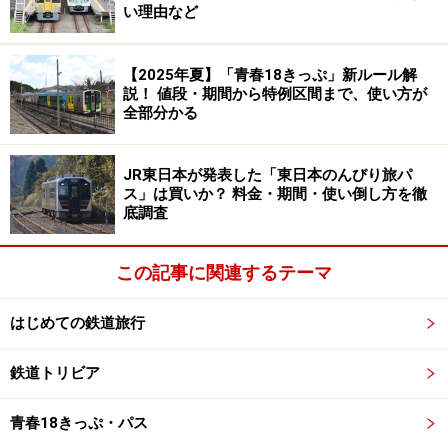
だ。
い理由など
関連サイト＝
10月1日OPEN！「D51 498ルーム」
【2025年夏】「青春18きっぷ」新ルール解
説！ 値段・期間から特例区間まで、使い方が
全部分かる
蒸気機関車C61形20号機、38年ぶりの復活運転
JR東日本が発表した「東日本のんびり旅パ
ス」は買いか？ 料金・期間・使い倒し方を徹
展望客車が大人気、「SLばんえつ物語」
底調査
（JR信越本線、磐越西線、新潟～会津若松）（新潟県、
福島県）
この記事に関連するテーマ
はじめての鉄道旅行
喜多方～会津若松間を走る「SLばんえつ物語」
鉄道トリビア
細身のボイラーがスマートで「貴婦人」の愛称がある
C57形の180号機が大改装した12系客車7両を牽引し、新
青春18きっぷ・パス
潟～会津若松間126kmを約4時間で結ぶ。長時間の旅を