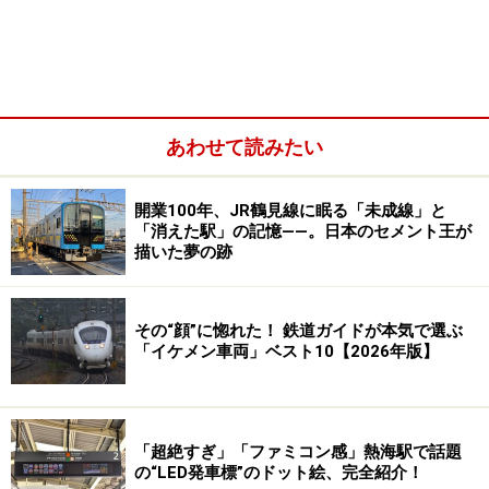
すれ違い、また高崎駅同時発車（水上行きと信越本線の
横川行き）といった鉄道ファン好みのイベントも数多く
企画される。
あわせて読みたい
開業100年、JR鶴見線に眠る「未成線」と
「消えた駅」の記憶――。日本のセメント王が
描いた夢の跡
その“顔”に惚れた！ 鉄道ガイドが本気で選ぶ
「イケメン車両」ベスト10【2026年版】
「超絶すぎ」「ファミコン感」熱海駅で話題
の“LED発車標”のドット絵、完全紹介！