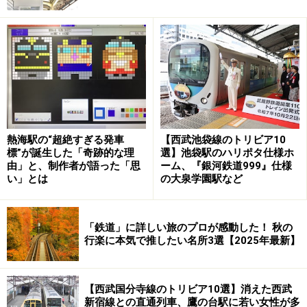
水上駅構内で転車台に乗るD51
新前橋と沼田で5分程度、渋川では30分近い停車時間が
あり、ホームでのんびり機関車を眺めたり記念撮影も可
能だ。終点の水上では、転車台で機関車の方向転換を間
近で見物したり、整備する機関車をゆっくり眺めるスペ
ースが設けられている。
熱海駅の“超絶すぎる発車
【西武池袋線のトリビア10
標”が誕生した「奇跡的な理
選】池袋駅のハリポタ仕様ホ
高崎駅隣接のホテルにオープンしたD51ルーム
由」と、制作者が語った「思
ーム、『銀河鉄道999』仕様
い」とは
の大泉学園駅など
D51形の人気にあやかって、高崎駅に直結するホテルメ
トロポリタンでは、D51ルームを1室オープンした。室内
「鉄道」に詳しい旅のプロが感動した！ 秋の
には、D51の壁紙が張られ、テーブル、浴室、ロッカー
行楽に本気で推したい名所3選【2025年最新】
などあらゆるところにD51関連の調度が置かれて鉄道フ
ァンを飽きさせない。D51形498号機に因んで、部屋代は
【西武国分寺線のトリビア10選】消えた西武
2食付2人で51498円。2016年10月の開業以来、人気沸騰
新宿線との直通列車、鷹の台駅に若い女性が多