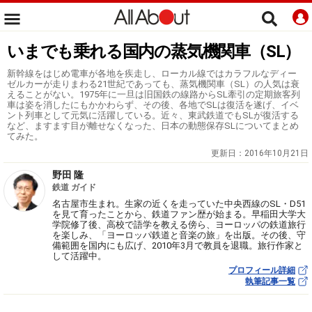
いまでも乗れる国内の蒸気機関車（SL）
新幹線をはじめ電車が各地を疾走し、ローカル線ではカラフルなディー
ゼルカーが走りまわる21世紀であっても、蒸気機関車（SL）の人気は衰
えることがない。1975年に一旦は旧国鉄の線路からSL牽引の定期旅客列
車は姿を消したにもかかわらず、その後、各地でSLは復活を遂げ、イベ
ント列車として元気に活躍している。近々、東武鉄道でもSLが復活する
など、ますます目が離せなくなった、日本の動態保存SLについてまとめ
てみた。
更新日：
2016年10月21日
野田 隆
鉄道 ガイド
名古屋市生まれ。生家の近くを走っていた中央西線のSL・D51
を見て育ったことから、鉄道ファン歴が始まる。早稲田大学大
学院修了後、高校で語学を教える傍ら、ヨーロッパの鉄道旅行
を楽しみ、「ヨーロッパ鉄道と音楽の旅」を出版。その後、守
備範囲を国内にも広げ、2010年3月で教員を退職。旅行作家と
して活躍中。
プロフィール詳細
執筆記事一覧