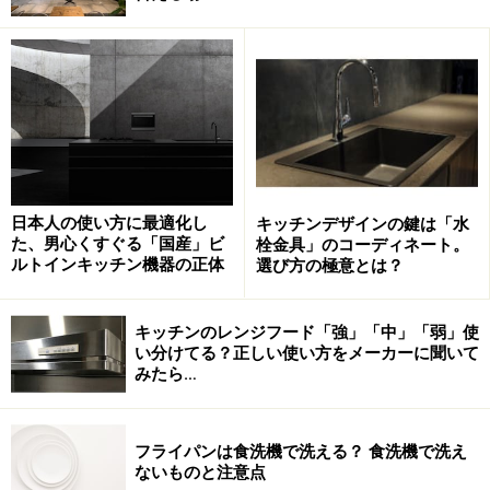
自分らしい暮らしを実現するためのキッチ
ンへ
現代のライフスタイルを簡単にまとめると「自己実現」
です。自分らしい暮らし、自分らしい生活をいかに実現
日本人の使い方に最適化し
キッチンデザインの鍵は「水
た、男心くすぐる「国産」ビ
栓金具」のコーディネート。
できるか。それこそが最大のポイントです。そんな中、
ルトインキッチン機器の正体
選び方の極意とは？
家作りの中心はキッチンだと言っても過言ではないほど
に、一般の方のキッチンへの関心は常に上位にありま
キッチンのレンジフード「強」「中」「弱」使
す。
い分けてる？正しい使い方をメーカーに聞いて
みたら…
フライパンは食洗機で洗える？ 食洗機で洗え
新しいレイアウトのオーダーキッチン
ないものと注意点