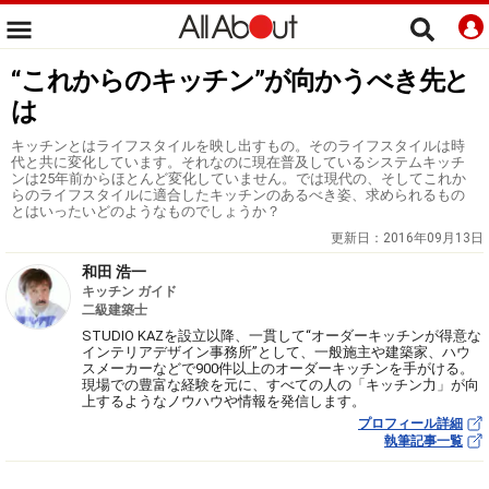
“これからのキッチン”が向かうべき先と
は
キッチンとはライフスタイルを映し出すもの。そのライフスタイルは時
代と共に変化しています。それなのに現在普及しているシステムキッチ
ンは25年前からほとんど変化していません。では現代の、そしてこれか
らのライフスタイルに適合したキッチンのあるべき姿、求められるもの
とはいったいどのようなものでしょうか？
更新日：
2016年09月13日
和田 浩一
キッチン ガイド
二級建築士
STUDIO KAZを設立以降、一貫して“オーダーキッチンが得意な
インテリアデザイン事務所”として、一般施主や建築家、ハウ
スメーカーなどで900件以上のオーダーキッチンを手がける。
現場での豊富な経験を元に、すべての人の「キッチン力」が向
上するようなノウハウや情報を発信します。
プロフィール詳細
執筆記事一覧