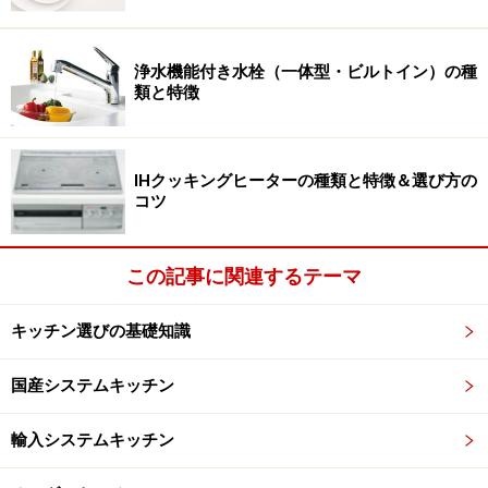
そこで注目されるのが、カスタマイズキッチンやオーダ
浄水機能付き水栓（一体型・ビルトイン）の種
ーキッチンです。ある程度の規制を設けつつ、サイズや
類と特徴
素材、設備機器を比較的自由に選ぶ事が出来るのがカス
タマイズキッチン、大きさや素材、カタチなどすべてゼ
ロからプランニングするのをオーダーキッチンといいま
IHクッキングヒーターの種類と特徴＆選び方の
す。つまり「自分らしい暮らし」を実現するためのキッ
コツ
チンだということです。
この記事に関連するテーマ
オーダーキッチンは高額？
キッチン選びの基礎知識
通常、オーダーキッチンといえば「高額」というイメー
国産システムキッチン
ジがあるでしょう。もちろん規格化された物を大量に作
るシステムキッチンに比べると高額になりがちです。し
輸入システムキッチン
かし、全体の満足感や仕上がりの良さ、自由度などにプ