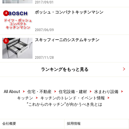
2017/09/01
ボッシュ・コンパクトキッチンマシン
4
また、オーダーキッチンといっても、オーダーキッチン
屋さんがつくるものから、造作家具屋さん、建具屋さ
2007/06/09
ん、大工さんが作る物もあり、実はつくり方によっては
システムキッチンと同等の価格で実現できる場合もあり
スキッフィーニのシステムキッチン
5
ます。たとえば写真のダイニングテーブルまで含んだ
1.2mx2.8mのキッチンは、50万円程度で出来ています。
2007/11/28
こういったことを実現するためには設計者、施工者、住
ランキングをもっと見る
まい手の知識と理解が必要なのです。
こうした皆さんの『キッチン力』が向上することによ
>
>
>
>
All About
住宅・不動産
住宅設備・建材
水まわり設備
り、世界からかなり遅れているといわれる日本のキッチ
>
>
キッチン
キッチンのトレンド・イベント情報
ンはもっと成長し、独自の進化を遂げると思っていま
“これからのキッチン”が向かうべき先とは
す。そのために、このAll Aboutをはじめとして、いろん
な場所でキッチンの魅力を発信していこうと思っていま
会社概要
採用情報
す。