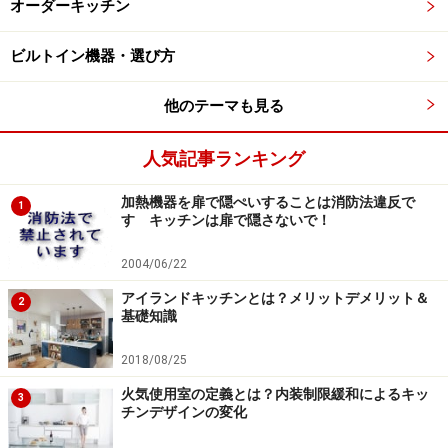
ライオリティを置いた場合、コストパフォーマンスは非
オーダーキッチン
常に優れているものでもあります。そしてなにより、
「自分らしさ」が実現できるわけですから、住まい手の
ビルトイン機器・選び方
満足度が上がります。
他のテーマも見る
私は、住まい手の満足度が上がること＝家の価値が上が
人気記事ランキング
ることだと思っています。そして、完成した家の価値が
上がるということは、それを設計した建築家や施工した
加熱機器を扉で隠ぺいすることは消防法違反で
1
す キッチンは扉で隠さないで！
工務店の価値も上がるということです。決してメーカー
のシステムキッチンがダメだと言っているわけではな
2004/06/22
く、それぞれのライフスタイルに合った最適なキッチン
アイランドキッチンとは？メリットデメリット＆
2
を健全に選ぶことができる環境が大事なのです。
基礎知識
2018/08/25
火気使用室の定義とは？内装制限緩和によるキッ
3
ダイニングテーブルまで含んだ1.2m×2.8mのキッチン。オー
チンデザインの変化
ダーキッチンながら、50万円程度とローコストで出来ている