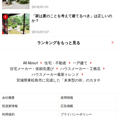
とはいえ、マイクログリッドにもデメリットはありま
2018/01/31
す。分散型電源を基本とするわけですが、太陽光発電や
「家は夏のことを考えて建てるべき」は正しいの
5
水力発電、風力発電は天候の状況に左右されがちです。
か？
つまり、電力供給の安定性に欠けるわけです。
2015/07/27
また、電力消費が多くなるピーク時間帯（オフィスなど
ランキングをもっと見る
では昼、家庭では朝や夜）に電力が足りなくなった場合
にどうするのか、も課題となります。このような課題に
対し、複数の電源を組み合わせて電力の安定供給を実現
>
>
>
All About
住宅・不動産
一戸建て
>
>
住宅メーカー・依頼先選び
ハウスメーカー・工務店
しようというのが、マイクログリッドの基本的な考え方
>
ハウスメーカー最新トレンド
なのです。
宮城県東松島市に完成した「未来型の街」のカタチ
では、ここからは東松島市スマート防災エコタウンにつ
会社概要
採用情報
いて紹介していきます。街は「市営柳の目東住宅」と、
投資家情報
広告掲載
周囲4ヵ所にある病院と公共施設（防災拠点となる免許
センター）で構成されています。
利用規約
プライバシーポリシー