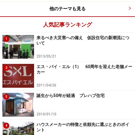
を作るわけではありませんから、CO2の排出が少なくす
他のテーマも見る
むなど、地球環境に優しいエコなエネルギーシステムで
あることも重要な要素です。
人気記事ランキング
来るべき大災害への備え 仮設住宅の新潮流につ
1
いて
病院や公共施設にも電力を供給
2013/05/21
また、既存エネルギーシステムの場合、地震などの大災
エス・バイ・エル（1） 60周年を迎えた老舗メー
2
害により広い地域に停電などの影響が及びがちですが、
カー
マイクログリッドの場合は分散型ですから、比較的影響
が少なくなるといわれているのもメリットの一つです。
2011/04/26
誕生から50年が経過 プレハブ住宅
3
2010/01/10
タウン内に設置された非常用バイオディーゼル発電機。蓄電
池なども含め、災害による停電時に周辺の病院なども含め電
ハウスメーカーの特徴と依頼先に選ぶときのポイ
4
力が供給される（クリックすると拡大します）
ント