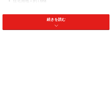
住宅用地＝約1.6ha
公園・緑地＝約0.2ha
防災調整池、水路＝約0.9ha
続きを読む