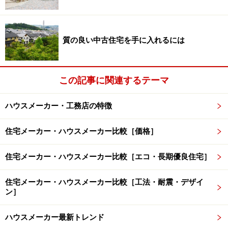
がマイクログリッドの第一の特徴です。
質の良い中古住宅を手に入れるには
東松島市スマート防災エコタウンにおけるマイクログリッド
の概要図（積水ハウス提供。クリックすると拡大します）
この記事に関連するテーマ
ハウスメーカー・工務店の特徴
というのも、現在主流のエネルギーシステムでは、火力
発電所や原子力発電所など大規模な発電施設から、長距
住宅メーカー・ハウスメーカー比較［価格］
離の送電線を通って、家庭や職場などに電力が送られて
くるわけですが、その間に電力が大きくエネルギーをロ
住宅メーカー・ハウスメーカー比較［エコ・長期優良住宅］
スするという問題点があります。
住宅メーカー・ハウスメーカー比較［工法・耐震・デザイ
ン］
マイクログリッドは各地域で生み出された電力をその地
域で利用するため、エネルギーロスが少なくなるのがメ
ハウスメーカー最新トレンド
リット。火力発電所のように石炭を燃やしてエネルギー