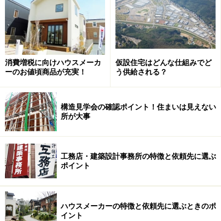
ものです。
ではまず、「マイクログリッド」について確認しておき
ましょう。これは既存電力会社（東京電力など）の大規
消費増税に向けハウスメーカ
仮設住宅はどんな仕組みでど
模発電所から送られてくる電力への依存を少なくする、
ーのお値頃商品が充実！
う供給される？
エネルギー供給源と消費施設をもつ小規模なエネルギ
ー・ネットワークのことをいいます。
構造見学会の確認ポイント！住まいは見えない
所が大事
エネルギー源としては「分散型電源」が使われます。こ
れは太陽光発電や風力発電、バイオマス発電などの再生
可能エネルギー、コジェネレーションと呼ばれる新たな
工務店・建築設計事務所の特徴と依頼先に選ぶ
方式のシステムによるものです。
ポイント
各地域（市町村や集落レベル）に分散電源による発電設
備を持ち、生み出したエネルギーをそれぞれの地域で消
ハウスメーカーの特徴と依頼先に選ぶときのポ
イント
費する、つまりエネルギーの「地産地消」を実現するの