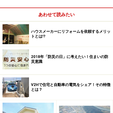
あわせて読みたい
ハウスメーカーにリフォームを依頼するメリッ
トとは!?
2018年「防災の日」に考えたい！住まいの防
災意識
東松島市スマート防災エコタウンの様子。2階建てと平屋建
ての住宅のほか、賃貸住宅もある。避難していた方々にとっ
ては、念願の安らぎの住まいとなったようだ（積水ハウス提
V2Hで住宅と自動車の電気をシェア！その特徴
供。クリックすると拡大します）
とは？
最大の特徴は、「自営線によるマイクログリッド」の我
が国初の街づくりの事例である点。これが今後、我が国
も含め街や都市の理想的なあり方の一つとみられている