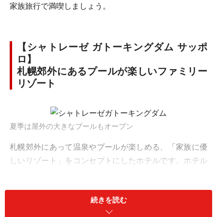
家族旅行で満喫しましょう。
【シャトレーゼ ガトーキングダム サッポ
ロ】
札幌郊外にあるプールが楽しいファミリー
リゾート
夏季は屋外の大きなプールもオープン
札幌郊外にあって温泉やプールが楽しめる、「家族に優
しいリゾート」をコンセプトにしたホテルです。ホテル
に隣接したプール＆温泉棟では、小さな子どものプール
デビューに最適な水深約15cmの「幼児プール」（屋内）
続きを読む
があり、すぐ隣の「キッズプール（水深約50cm）」に
は、大きな水鉄砲や滑り台などの楽しい遊具も。夏季に