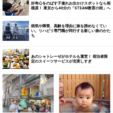
好奇心をのばす子連れお出かけスポットなら相
模原！ 東京から40分の「STEAM教育の街」へ
【ホテルナトゥールヴァルト富良野】
富良野の観光拠点に最適な子供に優しいホ
テル
病気や障害、高齢を理由に旅を諦めなくてい
い。リハビリ専門職が同行する新しい旅のかた
ち
明るく 清潔感のあるファミリールームには、赤ちゃんや小
さな子供がいても安心な設備やアメニティを用意している
あのシャトレーゼがホテルも運営！ 宿泊者限
定のスイーツサービスが充実しすぎ
富良野の自然の森という名のリゾートホテル「ホテルナ
トゥールヴァルト富良野」は、お城のような外観が特徴
です。小高い場所にあるため夏期解放している屋上テラ
スでは、天気の良い日は十勝岳連峰が見渡せます。