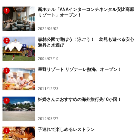
大人もドキドキ「夜のカートツアー」
新ホテル「ANAインターコンチネンタル安比高原
1
リゾート」オープン！
山や川で楽しむアクティビティ体験も豊富なので元気な
キッズもパワフルに遊べます。ゴルフ場をカートで移動
2022/06/02
しながら、動物の気配を探す「夜のカートツアー」もこ
森林公園で遊ぼう！泳ごう！ 幼児も遊べる安心
2
遊具と水遊び
の立地ならでは。エゾシカやユキウサギ、キタキツネと
いった野生動物に遭遇できるかもしれません！
2004/07/10
星野リゾート リゾナーレ熱海、オープン！
3
【DATA】
星野リゾート トマム
2011/12/23
住所：北海道勇払郡 占冠村中トマム
TEL：0167-58-1111
妊婦さんにおすすめの海外旅行先10か国！
4
2019/08/27
子連れで楽しめるレストラン
5
【ルスツリゾート】