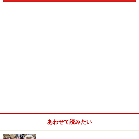
は子どもから大人まで楽しめる屋外プールもオープン！
1部屋しかないスペシャルルーム「ファミリールームONE」
は、幅340cmの超ワイドベッド
他にも小さな子供連れにやさしいサービスが多く、赤ち
ゃん連れでも安心して滞在できます。
【DATA】
シャトレーゼ ガトーキングダム サッポロ
住所：札幌市北区東茨戸132番地
TEL：011-773-2211
あわせて読みたい