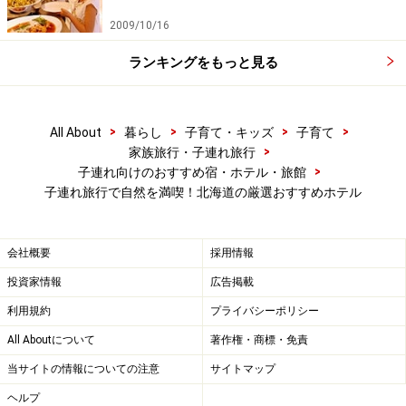
宿泊は家族の好みに合わせて選べる高原リ
ゾート
2009/10/16
ランキングをもっと見る
夏は遊園地やプールもの楽しめるのでBIGリゾート
>
>
>
>
All About
暮らし
子育て・キッズ
子育て
夏季はプールや日本最大級の遊園地で遊べるルスツリゾ
>
家族旅行・子連れ旅行
ート。スリルライドも盛りだくさんですが、子どもが遊
>
子連れ向けのおすすめ宿・ホテル・旅館
子連れ旅行で自然を満喫！北海道の厳選おすすめホテル
べる乗り物もたくさんあります。
会社概要
採用情報
投資家情報
広告掲載
カフェ＆キッズパーク「ルースとムースの森」
利用規約
プライバシーポリシー
さらに2016年から遊園地内にカフェ＆キッズパーク「ル
All Aboutについて
著作権・商標・免責
ースとムースの森」がOPEN。ホワイトサンドの砂場や
当サイトの情報についての注意
サイトマップ
安全玩具、知育玩具がいっぱいのキッズスペースが登
ヘルプ