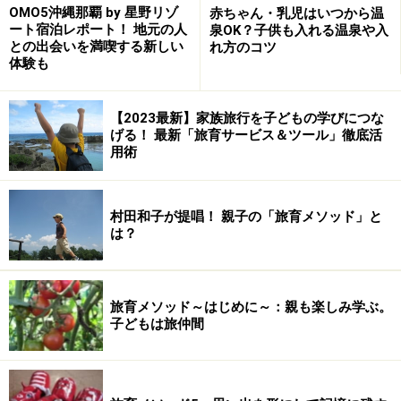
赤ちゃんがいても安心して滞在できるサービスがいっぱい
OMO5沖縄那覇 by 星野リゾ
赤ちゃん・乳児はいつから温
ート宿泊レポート！ 地元の人
泉OK？子供も入れる温泉や入
夏はラベンダー畑や広大な自然、冬はウィンタースポー
との出会いを満喫する新しい
れ方のコツ
体験も
ツを楽しめ、家族旅行にぴったりの宿。
キッズコーナーのおもちゃやベビーグッズ、ベビーカー
【2023最新】家族旅行を子どもの学びにつな
げる！ 最新「旅育サービス＆ツール」徹底活
の貸し出しなど子連れにうれしいサービスが充実してい
用術
ます。
2015年12月にリニューアルした柔らかくて滑りにくい畳
村田和子が提唱！ 親子の「旅育メソッド」と
は？
風呂も子供に安心と好評です。
【DATA】
旅育メソッド～はじめに～：親も楽しみ学ぶ。
ホテルナトゥールヴァルト富良野
子どもは旅仲間
住所：北海道富良野市北の峰町14-46
TEL：0167-22-1211