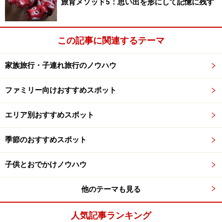
旅育メソッド5：思い出を形にして記憶に残す
この記事に関連するテーマ
【星野リゾート トマム】
ママの旅行ストレスを削減する、ストレス
家族旅行・子連れ旅行のノウハウ
フリーなリゾート
ファミリー向けおすすめスポット
エリア別おすすめスポット
北海道の広大な自然を体験できるリゾートに滞在
ママの旅行ストレスを削減し、ストレスフリーなリゾー
季節のおすすめスポット
ト滞在を楽しむために「ままらくだ委員会」が様々な工
子供とおでかけノウハウ
夫をしているファミリーリゾートです。特に赤ちゃん連
れのママには備品のレンタルやサービスが充実。
他のテーマも見る
人気記事ランキング