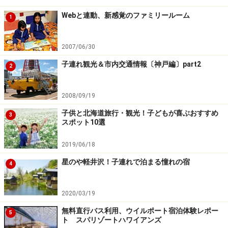
Webと連動、新感覚のファミリールーム
1
【JAL プライベートリゾート オクマ】
2007/06/30
自然豊かな「やんばる」に位置するコテー
ジ形式のリゾートホテル
子連れ観光＆市内交通情報〔神戸編〕part2
2
2008/09/19
沖縄本島の北部、広大な敷地にコテージとヴィラが点在する
子供と北海道旅行・観光！子どもが喜ぶおすすめ
3
本格的なネイチャーリゾート
スポット10選
沖縄本島北部に広がる「やんばる」と呼ばれるありのま
2019/06/18
まの大自然のなかに「JAL プライベートリゾート オク
星のや軽井沢！子連れで泊まる憧れの宿
4
マ」はあります。
2020/03/19
無料直行バス利用、ウイルポート宿泊体験レポー
5
夏休み期間は「オクマわんぱく教室」を開校
ト スパリゾートハワイアンズ