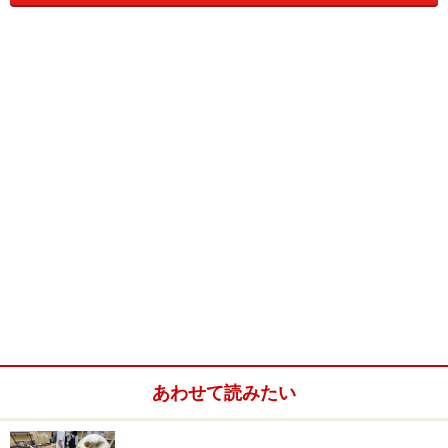
水族館をイメージした「オーシャンキッズルーム」
「ホテルオリオンモトブリゾート＆スパ」は、2014年7
月に子連れファミリーに人気の沖縄美ら海水族館にほど
近く、エメラルドビーチ、備瀬のフクギ並木に囲まれた
絶好のロケーションにオープンしたリゾートホテルで
す。
あわせて読みたい