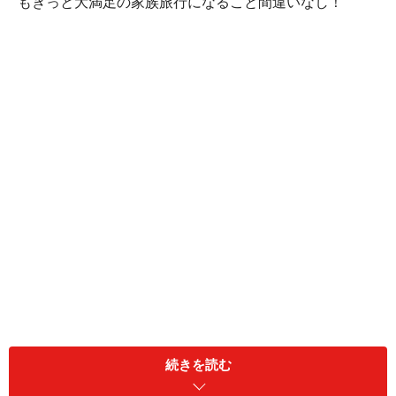
もきっと大満足の家族旅行になること間違いなし！
【ホテルオリオンモトブリゾート＆スパ】
続きを読む
沖縄美ら海水族館に近く、温泉大浴場もあ
るリゾートホテル