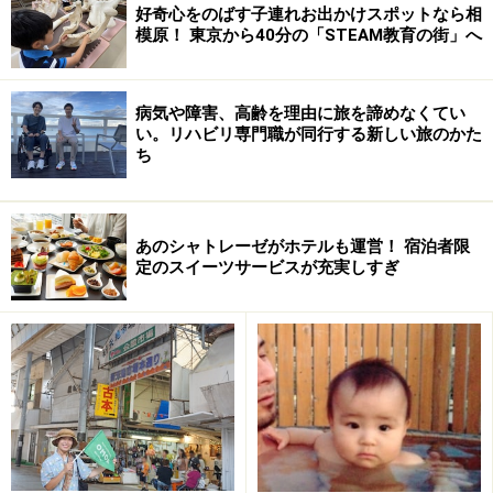
好奇心をのばす子連れお出かけスポットなら相
模原！ 東京から40分の「STEAM教育の街」へ
病気や障害、高齢を理由に旅を諦めなくてい
い。リハビリ専門職が同行する新しい旅のかた
天然温泉の大浴場や、タラソテラピーなどもあるので癒
ち
されたいママにもおすすめ。
小さな乳幼児がいてものびのび過ごせる土足厳禁のオー
あのシャトレーゼがホテルも運営！ 宿泊者限
定のスイーツサービスが充実しすぎ
シャンキッズルームにはクマノミの部屋、ジンベエザ
メ、ウミガメ、イルカ、チンアナゴの5種類がありま
す。
【DATA】
ホテルオリオンモトブリゾート＆スパ
住所：沖縄県国頭郡本部町備瀬148番地1
TEL：0980-51-7300