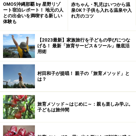
OMO5沖縄那覇 by 星野リゾ
赤ちゃん・乳児はいつから温
ート宿泊レポート！ 地元の人
泉OK？子供も入れる温泉や入
との出会いを満喫する新しい
れ方のコツ
体験も
【フサキリゾートヴィレッジ】
ファミリールームが充実したガーデンテラ
【2023最新】家族旅行を子どもの学びにつな
げる！ 最新「旅育サービス＆ツール」徹底活
スもOPEN！
用術
村田和子が提唱！ 親子の「旅育メソッド」と
グラスボートの様にクリアな底面から海中のサンゴやお魚を
は？
観察出来るクリアカヤックは1歳以上で体験可
赤瓦のコテージが実に沖縄らしく、石垣島に暮らすよう
に滞在できることでファミリーにも人気のフサキリゾー
旅育メソッド～はじめに～：親も楽しみ学ぶ。
トヴィレッジに、2015年新しくガーデンテラスができま
子どもは旅仲間
した。