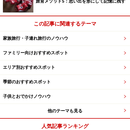
旅育メソッド5：思い出を形にして記憶に残す
ガーデンテラスのファミリールームは、コネクティングルー
ムにもなるので三世代の利用にも◎！
この記事に関連するテーマ
こちらにあるファミリールームには、赤ちゃん連れの家
族も安心して過ごせる設備が充実しています。
家族旅行・子連れ旅行のノウハウ
ファミリー向けおすすめスポット
のんびり過ごすのにも最適ですが、小さな子供から体験
できるアクティビティもいろいろ用意されています。
エリア別おすすめスポット
【DATA】
季節のおすすめスポット
フサキリゾートヴィレッジ
住所：沖縄県石垣市新川1625
子供とおでかけノウハウ
TEL：0980-88-7000
他のテーマも見る
人気記事ランキング