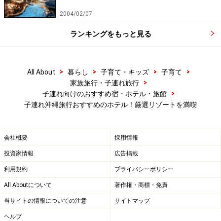
ファミリー向けのお部屋タイプは「ガーデンヴィラ」。
2004/02/07
広大な敷地に佇む戸建てタイプで、広いラナイ（テラ
ランキングをもっと見る
ス）があり、自宅にいるようなプライベートな空間が広
がっています。
>
>
>
>
All About
暮らし
子育て・キッズ
子育て
ガーデンヴィラのみ子供用ビニールプールや天体望遠鏡
>
家族旅行・子連れ旅行
>
子連れ向けのおすすめ宿・ホテル・旅館
の貸し出しも行っています。
子連れ沖縄旅行おすすめのホテル！厳選リゾートを満喫
【DATA】
JAL プライベートリゾート オクマ
会社概要
採用情報
住所：沖縄県国頭郡国頭村字奥間913
投資家情報
広告掲載
TEL：0980-41-2222
利用規約
プライバシーポリシー
All Aboutについて
著作権・商標・免責
当サイトの情報についての注意
サイトマップ
ヘルプ