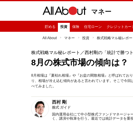
マネー
貯める
投資
保険
住宅ローン
クレジットカー
All About
マネー
投資
株式戦略マル秘レポー
株式戦略マル秘レポート
／西村剛の「統計で勝つ
8月の株式市場の傾向は？
8月相場は『夏枯れ相場』や『お盆の閑散相場』と呼ばれてお
り、相場が冷え込む傾向があると言われています。そこで今回
べてみました。
西村 剛
株式 ガイド
国内運用会社にて中小型株式ファンドマネージャ
く、講演や執筆を行う。最近では統計データを重