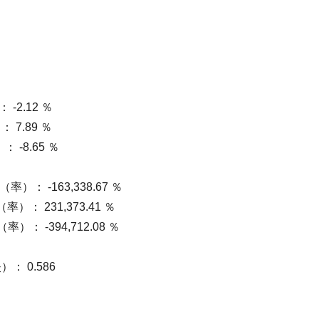
-2.12 ％
7.89 ％
-8.65 ％
）： -163,338.67 ％
）： 231,373.41 ％
： -394,712.08 ％
 0.586