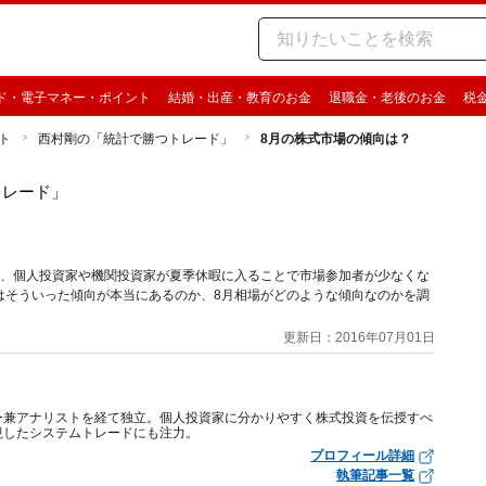
ド・電子マネー・ポイント
結婚・出産・教育のお金
退職金・老後のお金
税
ト
西村剛の「統計で勝つトレード」
8月の株式市場の傾向は？
トレード」
り、個人投資家や機関投資家が夏季休暇に入ることで市場参加者が少なくな
はそういった傾向が本当にあるのか、8月相場がどのような傾向なのかを調
更新日：2016年07月01日
ー兼アナリストを経て独立。個人投資家に分かりやすく株式投資を伝授すべ
視したシステムトレードにも注力。
プロフィール詳細
執筆記事一覧