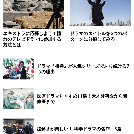
エキストラに応募しよう！憧
ドラマのタイトルを5つのパ
れのテレビドラマに参加する
ターンに分類してみる
方法とは
はじめまして、愛しています。
ドラマ『相棒』が人気シリーズであり続ける7
■テレビ朝日系 木曜21時 7月14日スタート
つの理由
公式サイト：http://www.tv-asahi.co.jp/hajimemashite/
医療ドラマおすすめ11選！天才外科医から研
修医まで
『家政婦のミタ』に『女王の教室』の脚本を書いた遊川
和彦は(お仕事ものではないけど)『はじめまして、愛し
ています。』を担当。子どものいない夫婦(尾野真千子・
謎解きが楽しい！ 科学ドラマの名作、5選
江口洋介)が虐待され捨てられた5才の男の子を養子にし