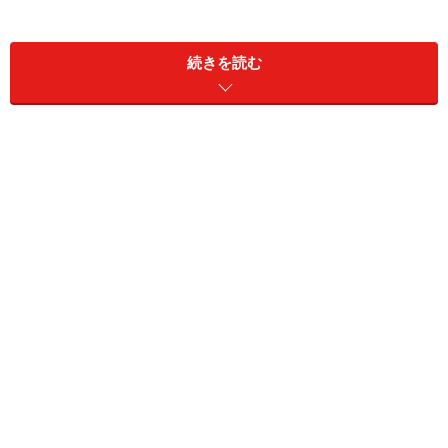
続きを読む
営業部長 吉田奈津子
■フジテレビ系 木曜22時 7月21日スタート