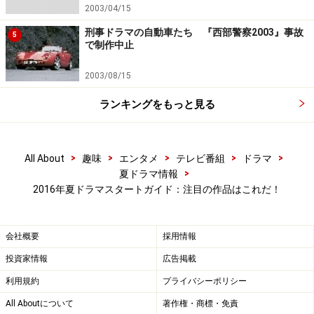
外に遊びにいくことが多い夏は一話完結の事件・ミステ
2003/04/15
リーものが有利です。
刑事ドラマの自動車たち 『西部警察2003』事故
5
で制作中止
2003/08/15
ランキングをもっと見る
>
>
>
>
>
All About
趣味
エンタメ
テレビ番組
ドラマ
>
夏ドラマ情報
2016年夏ドラマスタートガイド：注目の作品はこれだ！
会社概要
採用情報
投資家情報
広告掲載
ON 異常犯罪捜査官・藤堂比奈子
利用規約
プライバシーポリシー
■フジテレビ系 火曜22時 7月12日スタート(初回は21時か
All Aboutについて
著作権・商標・免責