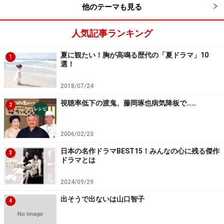
他のテーマも見る
HOPE～期待ゼロの新入社員～
人気記事ランキング
■フジテレビ系 日曜21時 7月17日スタート
夏に観たい！胸が高鳴る歴代の「夏ドラマ」10
1
選！
2018/07/24
公式サイトより http://www.fujitv.co.jp/hope/index.html
視聴率低下の渡鬼、藤岡琢也病気降板で……
2
お仕事ものではもう一つ、フジ系日曜21時『HOPE～期
待ゼロの新入社員～』。プロの囲碁棋士を目指していた
2006/02/23
一ノ瀬(中島裕翔)だが22才の年齢制限により挫折。総合
日本の名作ドラマBEST15！みんなの心に残る傑作
商社への採用を目指して一ヶ月のインターンシップで懸
3
ドラマとは
命に働く姿を描きます。
2024/09/29
出そうで出ないは山口智子
4
夏は事件もの