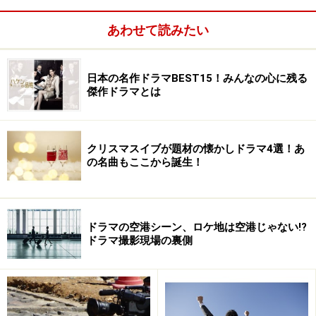
公式サイト：http://www.fujitv.co.jp/kiranatsuko/index.html
あわせて読みたい
その『家政婦のミタ』の松嶋菜々子は『営業部長 吉良奈
津子』に主演。広告代理店の売れっ子クリエイティブデ
日本の名作ドラマBEST15！みんなの心に残る
ィレクターだったヒロインは40手前で結婚、出産・育休
傑作ドラマとは
を経て3年ぶりに職場復帰。ただしクリエイティブでは
なく営業部長として。産後復帰した女性の奮闘を描くと
いうことですが、舞台が広告代理店というのがフジっぽ
クリスマスイブが題材の懐かしドラマ4選！あ
い。女性の共感がえられるかどうかがポイントでしょ
の名曲もここから誕生！
う。ちなみに部下役としてDAIGOが出演。
ドラマの空港シーン、ロケ地は空港じゃない!?
ドラマ撮影現場の裏側