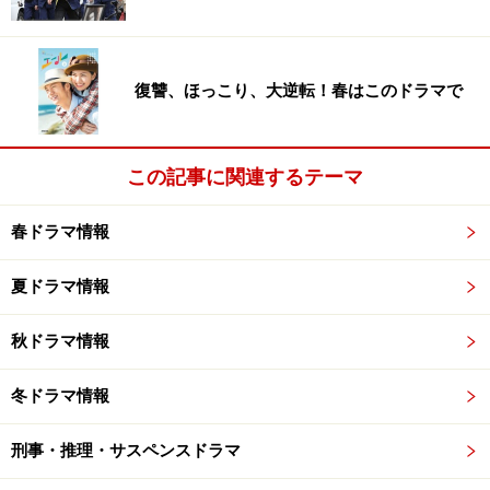
て家族になる6ヶ月間を描きます。2014年に結婚した遊
川和彦、2015年は『○○妻』『偽装の夫婦』と夫婦関係を
テーマにしましたが今回は特別養子縁組。すでに放送中
復讐、ほっこり、大逆転！春はこのドラマで
のフジ系オトナの土ドラ『朝が来る』も扱う注目テーマ
です。
この記事に関連するテーマ
春ドラマ情報
夏ドラマ情報
秋ドラマ情報
冬ドラマ情報
刑事・推理・サスペンスドラマ