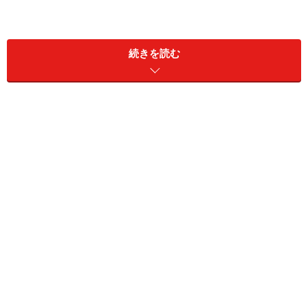
3月2日＝“MINIの日”に、さらにもう一台、仲間が加わっ
た。コンバーチブルだ。
続きを読む
今のところコンバーチブルの日本仕様は、クーパー、ク
ーパーS、ジョン・クーパー・ワークス（JCW）の3グレ
ード。ワンの設定はなく、MTもJCWでしか選べないこ
とから、コンバーチブルではプレミアム性をさらに高め
ていると思う。事実、クーパーとクーパーSには、上級
モデル並みの装備や仕様が用意されており、プレミア
ム・コンパクトカーの新たなスタンダードを築いたと言
っても過言ではない。