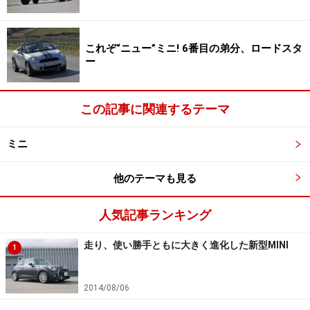
コンバーチブル最大のポイントは、もちろん、そのソフ
トトップスタイルで、新型ではフル電動式となったこと
これぞ“ニュー”ミニ! 6番目の弟分、ロードスタ
がニュース。しかも、時速30km/h以下であれば、走行中
ー
の操作も可能で、開閉に要する時間は約18秒だった。
この記事に関連するテーマ
新型用に開発されたソフトトップは、幌フレームのカバ
ーが改良され、そこに高品質のルーフライニングとヒー
ミニ
ト機能付きリアウインドウが組み合わされている。さら
に、このソフトトップにはスライディングルーフ機能も
他のテーマも見る
備わっており、どんな速度域においてもルーフを最大
40cm、開けることができる。
人気記事ランキング
走り、使い勝手ともに大きく進化した新型MINI
1
ソフトトップ生地に織り込まれたユニオンジャック模様。こ
2014/08/06
れまでのオプションに加え、素材やディテールにこだわった
パーツがチョイスできるMINI Yoursデザイン・プログラムを