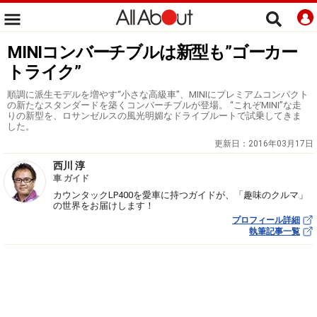
MINIコンバーチブルは新型も”ゴーカー
トライク”
順調に派生モデルを増やす“小さな高級車”、MINIにプレミアムコンパクト
の新たなスタンダードを築くコンバーチブルが登場。 “これぞMINI”な走
りの新型を、ロサンゼルスの風光明媚なドライブルートで試乗してきま
した。
更新日：
2016年03月17日
西川 淳
車 ガイド
カウンタックLP400を愛車に持つガイドが、「趣味のクルマ」
の世界をお届けします！
プロフィール詳細
執筆記事一覧