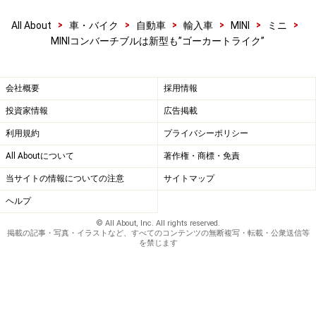
用意した
>
>
>
>
>
>
All About
車・バイク
自動車
輸入車
MINI
ミニ
MINIコンバーチブルは新型も”ゴーカートライク”
もうひとつ、ルーフまわりで注目は、洒落たデザインの
ソフトトップの存在だ。MINIが今後、強力に推し進めよ
会社概要
採用情報
うとしている新たなカスタマイズサービス、MINI Yours
投資家情報
広告掲載
プログラムから提供されるもので、黒とグレーのヘリン
ボーン柄でユニオンジャックを手縫いで織り込んだファ
利用規約
プライバシーポリシー
ブリックを採用した。
All Aboutについて
著作権・商標・免責
当サイトの情報についての注意
サイトマップ
これが、とんでもなくオシャレ。この幌欲しさに、ミニ
ヘルプ
コンバーチブルが欲しい、という人が表れても不思議じ
© All About, Inc. All rights reserved.
ゃない。
掲載の記事・写真・イラストなど、すべてのコンテンツの無断複写・転載・公衆送信等
を禁じます
オープン化に伴って、車体はもちろん強化されている。
アンダーボディの前後にはトーションビームを追加し、
ロッカーパネルやエンジン下も強化された。それでも重