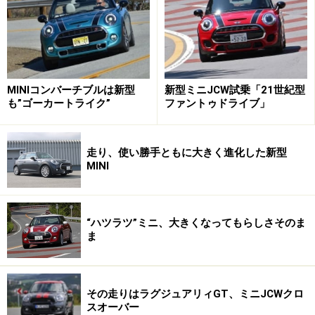
た高効率で高性能なエンジンで、クーパーには最高出力
136psの3気筒1.5Lが、クーパーSには192ps、JCWには
231psのそれぞれ4気筒2Lが搭載されている。これらに組
み合わされるのは、セーリングモード付きの6速ステッ
MINIコンバーチブルは新型
新型ミニJCW試乗「21世紀型
プトロニック。前述したように、JCWでのみ6MTの選択
も”ゴーカートライク”
ファントゥドライブ」
も可能である。
走り、使い勝手ともに大きく進化した新型
MINI
ユニオンジャックのルーフも選べる新カス
タマイズサービス
“ハツラツ”ミニ、大きくなってもらしさそのま
ま
丸形ヘッドライトや六角形のフロントグリルなどデザインア
イコンを踏襲。先代より一回り（全長98mm/全幅44mm/全
高1mm）大きくなった
その走りはラグジュアリィGT、ミニJCWクロ
スオーバー