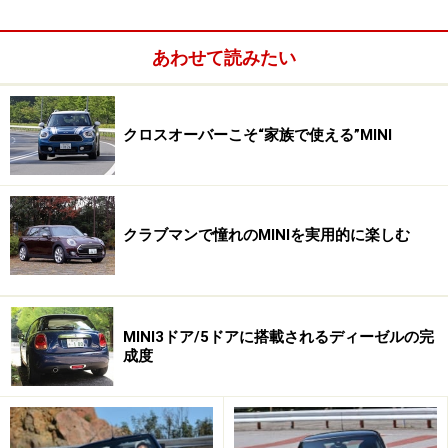
あわせて読みたい
クロスオーバーこそ“家族で使える”MINI
クラブマンで憧れのMINIを実用的に楽しむ
可変バルブ制御や直噴、ターボを備えた最新のMINIツインパ
ワー・ターボ・エンジンを搭載。クーパーSに積まれる2Lタ
ーボは192ps/280Nmを発生する
MINI3ドア/5ドアに搭載されるディーゼルの完
成度
メカニズムは、基本的に3ドアハッチバックと共通だ。
可変バルブ制御のダイレクトイグニッションシステム、
すなわちMINIツインパワーターボテクノロジーを採用し