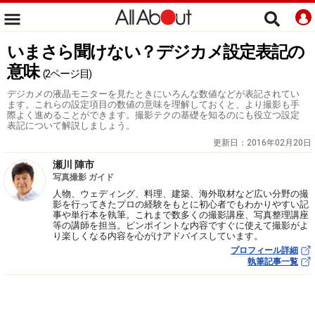
いまさら聞けない？デジカメ設定表記の
意味
(2ページ目)
デジカメの液晶モニターを見たときにいろんな数値などが表記されてい
ます。これらの設定項目の数値の意味を理解しておくと、より撮影も手
際よく進めることができます。撮影テクの基礎を知るのにも役立つ設定
表記について解説しましょう。
更新日：
2016年02月20日
瀬川 陣市
写真撮影 ガイド
人物、ウェディング、料理、建築、海外取材など広い分野の撮
影を行ってきたプロの経験をもとに初心者でもわかりやすい記
事や単行本を執筆。これまで数多くの撮影講座、写真整理講座
等の講師を担当。ピンポイントな内容ですぐに使えて撮影がよ
り楽しくなる内容を心がけアドバイスしています。
プロフィール詳細
執筆記事一覧