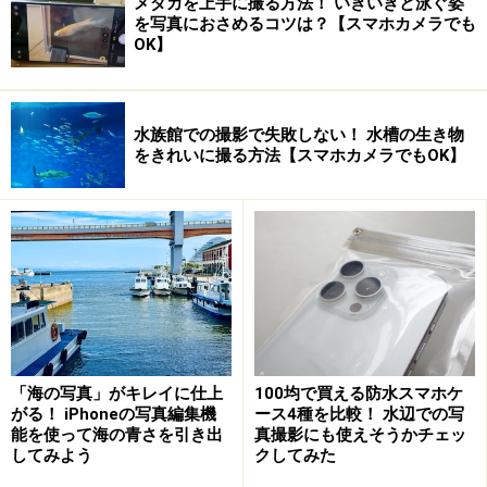
メダカを上手に撮る方法！ いきいきと泳ぐ姿
を写真におさめるコツは？【スマホカメラでも
OK】
水族館での撮影で失敗しない！ 水槽の生き物
をきれいに撮る方法【スマホカメラでもOK】
「海の写真」がキレイに仕上
100均で買える防水スマホケ
がる！ iPhoneの写真編集機
ース4種を比較！ 水辺での写
能を使って海の青さを引き出
真撮影にも使えそうかチェッ
してみよう
クしてみた