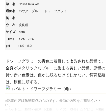
学 名
：Colisa lalia ver
通称名
：パウダーブルー・ドワーフグラミー
英 名
：
分 布
：改良種
サイズ
：5cm
Temp
：25－28℃
pH
：6.0－8.0
ドワーフグラミーの青色に着目して改良された品種で、
全身がメタリックなブルーに染まる美しい品種。原種の
持つ赤い色素は、僅かに残るだけでしかない。飼育繁殖
は、原種に順ずる。
※記事内容は執筆時点のものです。最新の内容をご確認くださ
い。
※ペットは、種類や体格（体重、サイズ、成長）などにより個体