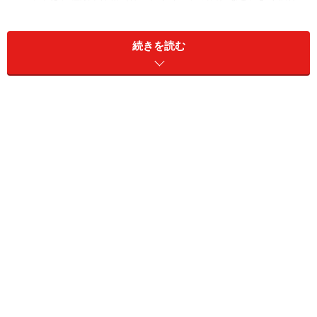
差があります。記事内容は全ての個体へ一様に当てはまるわけで
はありません。
続きを読む