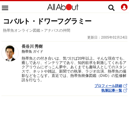
コバルト・ドワーフグラミー
熱帯魚オンライン図鑑＞アナバスの仲間
更新日：
2005年02月24日
長谷川 秀樹
熱帯魚 ガイド
熱帯魚との付き合いは、気づけば20年以上。そんな現在でも、
癒しであり、インテリアであり、知的欲求を刺激してくれるア
クアリウムにぞっこん夢中。あくまでも趣味人としてのスタン
スで、ネットや雑誌、新聞での執筆、ラジオ出演、熱帯魚の撮
影などをこなす。直近では、熱帯魚映像図鑑（DVD）の監修解
説を行なう。
プロフィール詳細
執筆記事一覧