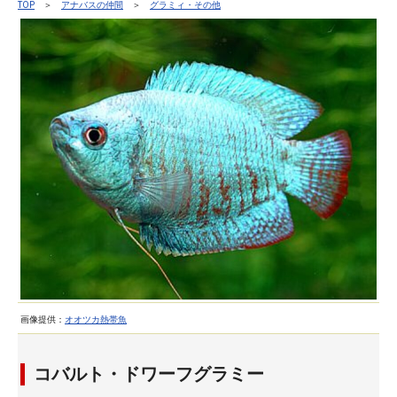
TOP
＞
アナバスの仲間
＞
グラミィ・その他
画像提供：
オオツカ熱帯魚
コバルト・ドワーフグラミー