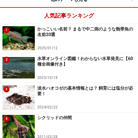
人気記事ランキング
かっこいい名前？ まるで中二病のような熱帯魚の
1
名前20選
2025/01/12
水草オンライン図鑑！わからない水草発見に【60
2
種全画像付き】
2023/10/18
淡水ハオコゼの基本情報とは？ 飼育には塩分が必
3
要！
2024/02/22
シクリッドの仲間
4
2011/02/28