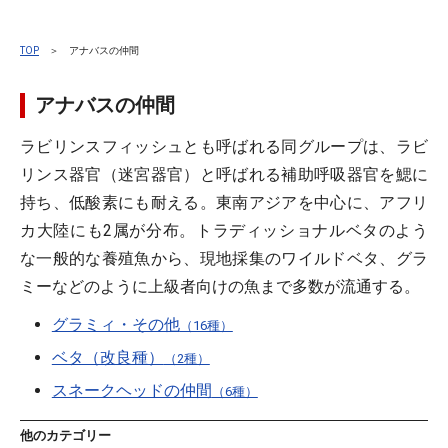
TOP
＞ アナバスの仲間
アナバスの仲間
ラビリンスフィッシュとも呼ばれる同グループは、ラビ
リンス器官（迷宮器官）と呼ばれる補助呼吸器官を鰓に
持ち、低酸素にも耐える。東南アジアを中心に、アフリ
カ大陸にも2属が分布。トラディッショナルベタのよう
な一般的な養殖魚から、現地採集のワイルドベタ、グラ
ミーなどのように上級者向けの魚まで多数が流通する。
グラミィ・その他
（16種）
ベタ（改良種）
（2種）
スネークヘッドの仲間
（6種）
他のカテゴリー