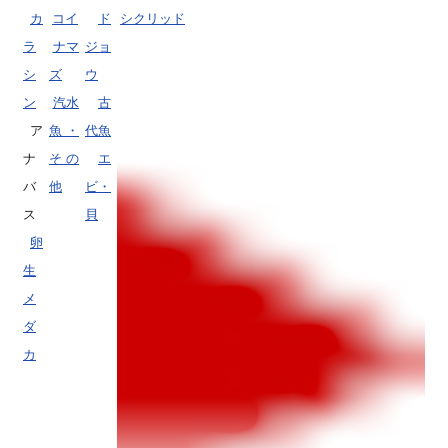
カ
コイ
ド
シクリッド
ラ
ナマ
ジョ
シ
ズ
ウ
ン
汽水
古
ア
魚・
代魚
ナ
その
エ
バ
他
ビ・
ス
貝
卵
生
メ
ダ
カ