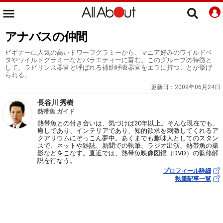
アナバスの仲間
ビギナーに人気の高いドワーフグラミーから、マニア好みのワイルドベ
タやワイルドグラミーなどバラエティーに富む。このグループの特徴と
して、ラビリンス器官と呼ばれる補助呼吸器官をエラに持つことが挙げ
られる。
更新日：
2009年06月24日
長谷川 秀樹
熱帯魚 ガイド
熱帯魚との付き合いは、気づけば20年以上。そんな現在でも、
癒しであり、インテリアであり、知的欲求を刺激してくれるア
クアリウムにぞっこん夢中。あくまでも趣味人としてのスタン
スで、ネットや雑誌、新聞での執筆、ラジオ出演、熱帯魚の撮
影などをこなす。直近では、熱帯魚映像図鑑（DVD）の監修解
説を行なう。
プロフィール詳細
執筆記事一覧