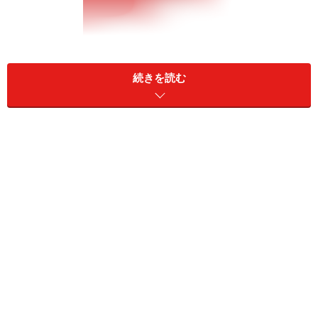
続きを読む
卵胎生メダカ
※記事内容は執筆時点のものです。最新の内容をご確認くださ
い。
※ペットは、種類や体格（体重、サイズ、成長）などにより個体
差があります。記事内容は全ての個体へ一様に当てはまるわけで
はありません。
【編集部おすすめの購入サイト】
Amazonで熱帯魚用のペットグッズをチェック！
楽天市場でペット用品をチェック！