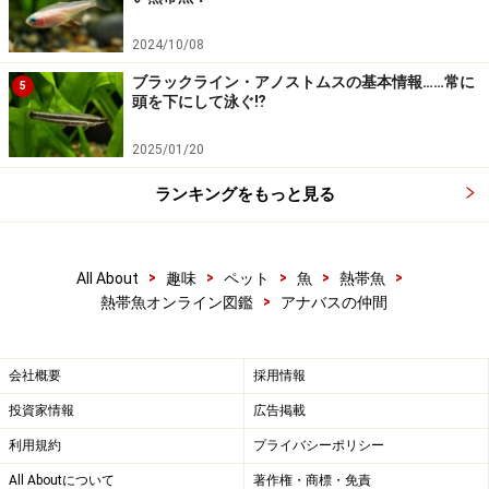
2024/10/08
ブラックライン・アノストムスの基本情報……常に
5
頭を下にして泳ぐ⁉
2025/01/20
ランキングをもっと見る
>
>
>
>
>
All About
趣味
ペット
魚
熱帯魚
>
熱帯魚オンライン図鑑
アナバスの仲間
会社概要
採用情報
投資家情報
広告掲載
利用規約
プライバシーポリシー
All Aboutについて
著作権・商標・免責