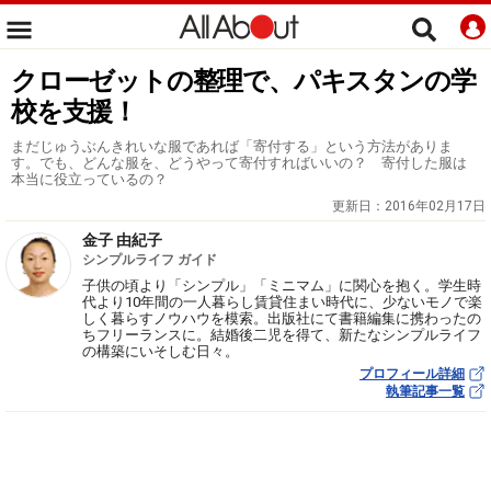
クローゼットの整理で、パキスタンの学
校を支援！
まだじゅうぶんきれいな服であれば「寄付する」という方法がありま
す。でも、どんな服を、どうやって寄付すればいいの？ 寄付した服は
本当に役立っているの？
更新日：
2016年02月17日
金子 由紀子
シンプルライフ ガイド
子供の頃より「シンプル」「ミニマム」に関心を抱く。学生時
代より10年間の一人暮らし賃貸住まい時代に、少ないモノで楽
しく暮らすノウハウを模索。出版社にて書籍編集に携わったの
ちフリーランスに。結婚後二児を得て、新たなシンプルライフ
の構築にいそしむ日々。
プロフィール詳細
執筆記事一覧