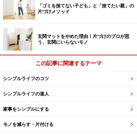
され、学校に通うことができずにいます。アル・カイー
「ゴミを捨てない子ども」と「捨てたい親」の
ルアカデミーに通うことで、子供たちは、文字の読み書
片づけメソッド
きや計算、理科や職業教育（日本のＮＧＯ「
地球市民交
流基金アーシアン
」による）などを受けることができま
す。その活動を支えているのが、寄付によってＪＦＳＡ
玄関マットをやめた理由！片づけのプロが思
う、玄関にいらないモノ
に集まる古着なのです。
この記事に関連するテーマ
古着を支援に変えるしくみ
シンプルライフのコツ
古着を募るのは、アカデミーに通う子供たちが着るため
シンプルライフの達人
ではなく、パキスタンで販売し、その利益でアカデミー
を運営するため。寄付された古着のうち、パキスタン国
家事をシンプルにする
内で市場価値のあるものは海路輸出され、販売されま
モノを減らす・片付ける
す。その他の古着も日本で販売されて、国内での活動を
支えています。