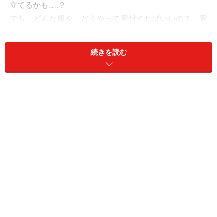
立てるかも……？
でも、どんな服を、どうやって寄付すればいいの？ 寄
付した服は本当に役立っているの？
続きを読む
「ＪＦＳＡ」さんにお話を聞いてきました
ＪＦＳＡ千葉センター。事務局、倉庫、ショップが一カ所に
そんな質問を、古着を活用してボランティア活動を行っ
ている、「
日本ファイバーリサイクル連帯協議会（ＪＦ
ＳＡ
）」さんにお聞きしてきました。