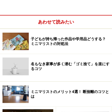
あわせて読みたい
子どもが持ち帰った作品や学用品どうする？
ミニマリストの対処法
名もなき家事が多く潜む「ゴミ捨て」を楽にす
るコツ
ＪＦＳＡは、1993年に活動を開始し、1995年に設立され
た老舗ＮＰＯ。一貫して、古着の回収によって、
パキス
タン
の貧困地域での学校運営をサポートしています。
ミニマリストのメリット4選！ 断捨離のコツと
「私たちが支援しているのは、パキスタンのカラチにあ
は
る私設学校“
アルカイール・アカデミー
”で、通っている
のは5歳から15歳までの子供たちが中心です」（ＪＦＳ