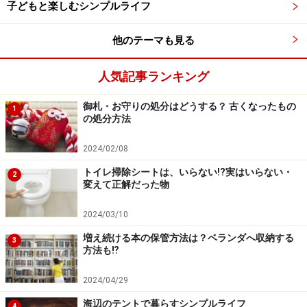
子どもと楽しむシンプルライフ
他のテーマも見る
パキスタンの古着市場（ライトハウスバザール）
人気記事ランキング
御札・お守りの処分はどうする？ 古くなったもの
「アル・カイールアカデミー創設者で現校長のムザヒル
1
の処分方法
氏は、1987年に10人の子ども達と学校を始めました。最
初の頃は、寄付という形で学校を運営していました。し
2024/02/08
かし、寄付は人頼みなので、額が不安定です。学校を継
トイレ掃除シートは、いらない!?実はいらない・
2
変えて正解だった物
続させるためには、安定的な収入が必要です。そんな時
に出会ったのが、パキスタンの人々と事業を通してパキ
2024/03/10
スタンの子どもたちに学ぶ機会を作れないかと考えてい
増え続ける本の保管方法は？ベランダへ収納する
3
たJFSAです。JFSAとAKBG（アル・カイールビジネスグ
方法も⁉︎
ループ）の取り組みは“与える、やってあげる”ではな
2024/04/29
く、“仲間、パートナーとして活動する” ことなので
す。」（ＪＦＳＡ理事・田辺さん）
海辺のテントで暮らすシンプルライフ
4