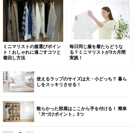
Ａ広報・桑山さん）。
アカデミーでは無償で授業が受けられます。また、無償
で教材や文具が提供され、必要な生徒には、給食が供与
されます。
ミニマリストの服選びポイン
毎日同じ服を着たらどうな
ト！おしゃれに過ごすコツと
る？ミニマリストが3カ月間
着回し方法
実践！
古着で学校運営を支援
使えるラップのサイズは大・小どっち？ 暮ら
しをスッキリさせる！
アル・カイールアカデミー分校の子供たち。10歳以上の識字
率は60％（パキスタン統計局）
散らかった部屋はここから手を付ける！ 簡単
パキスタンには、日本のような義務教育制度がありませ
「片づけポイント」3つ
ん。そのため大都会カラチの貧困地域の子供たちのほと
んどは、小さい頃から家計のために働くことを余儀なく