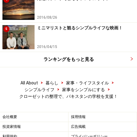
2016/08/26
ミニマリストと観るシンプルライフな映画！
5
2016/04/15
ランキングをもっと見る
>
>
>
All About
暮らし
家事・ライフスタイル
>
>
シンプルライフ
家事をシンプルにする
クローゼットの整理で、パキスタンの学校を支援！
寄付品はタダでも、タダでは送れない！
会社概要
採用情報
投資家情報
広告掲載
利用規約
プライバシーポリシー