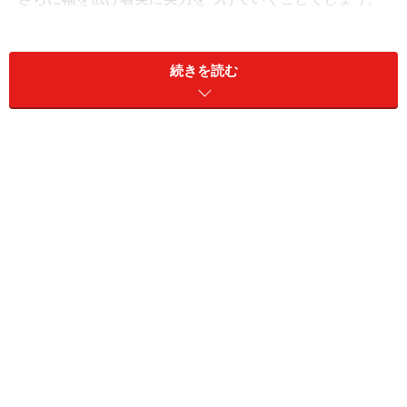
連続テレビ小説 あさが来た 完全版 DVDBOX1
続きを読む
Amazonで見る