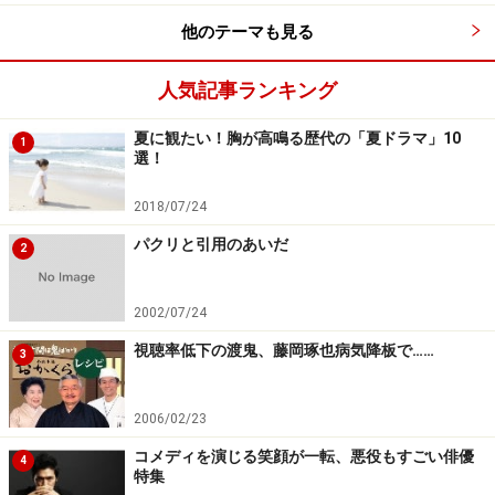
野村周平、22歳にして年齢以上に落ち着いた雰囲気と、
他のテーマも見る
22歳にして十代のような透明感が交差した俳優です。常
に静かに力強く未来をとらえているような目が印象的で
人気記事ランキング
す。
夏に観たい！胸が高鳴る歴代の「夏ドラマ」10
1
選！
『フラジャイル』では言葉数は少ないものの芯の強い青
年、森井久志を演じています。ポツリポツリと出る言葉
2018/07/24
に仕事に対する姿勢を感じさせ、嫌味のないクールさ、
パクリと引用のあいだ
2
達観したかのような演技がかえって初々しく、巧さが光
ります。作品のなか、未来を担う彼の視点はひとつのポ
2002/07/24
イントになりそうですが、やがて希望につながっていく
視聴率低下の渡鬼、藤岡琢也病気降板で……
であろう森井久志を視聴者にそれとなく感じさせる奥深
3
さは貴重。ジャンルを問わず魅せてくれる俳優にさらに
成長することでしょう。
2006/02/23
コメディを演じる笑顔が一転、悪役もすごい俳優
4
特集