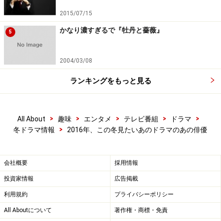
フジテレビ開局55周年記念ドラマ 若者たち2014 ディ
2015/07/15
レクターズカット完全版 DVD-BOX
かなり濃すぎるで『牡丹と薔薇』
5
2004/03/08
ランキングをもっと見る
Amazonで見る
>
>
>
>
>
All About
趣味
エンタメ
テレビ番組
ドラマ
>
冬ドラマ情報
2016年、この冬見たいあのドラマのあの俳優
会社概要
採用情報
ホットもクールも、等身大で魅せてくれる
投資家情報
広告掲載
間宮祥太朗／『ニーチェ先生』
利用規約
プライバシーポリシー
「目力」が魅力的な彼が「目力」を封印する、それだけ
All Aboutについて
著作権・商標・免責