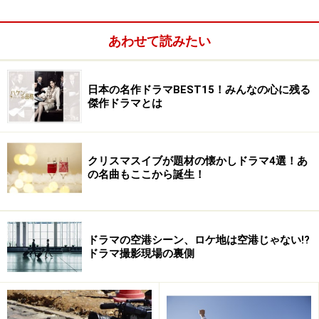
あわせて読みたい
日本の名作ドラマBEST15！みんなの心に残る
傑作ドラマとは
クリスマスイブが題材の懐かしドラマ4選！あ
の名曲もここから誕生！
青春のもどかしさを、サラリと表現する
坂口健太郎／『いつかこの恋を思い出して
きっと泣いてしまう』
ドラマの空港シーン、ロケ地は空港じゃない!?
タイトルの持つ言葉の切なさを、見事に表現していま
ドラマ撮影現場の裏側
す。
脚本家、坂元裕二の世界を演じることは容易いことでは