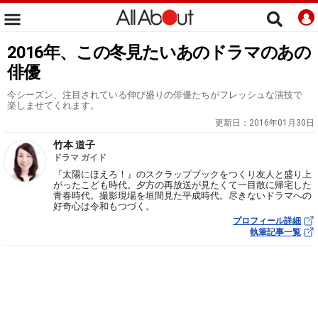
2016年、この冬見たいあのドラマのあの
俳優
今シーズン、注目されている伸び盛りの俳優たちがフレッシュな演技で
楽しませてくれます。
更新日：
2016年01月30日
竹本 道子
ドラマ ガイド
『太陽にほえろ！』のスクラップブックをつくり友人と盛り上
がったこども時代。夕方の再放送が見たくて一目散に帰宅した
青春時代。撮影現場を垣間見た平成時代。尽きないドラマへの
好奇心は令和もつづく。
プロフィール詳細
執筆記事一覧