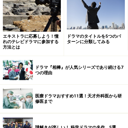
ありません。演技力がないと切なさが薄っぺらになって
しまうからです。ひょうひょうとした青年が時々鋭い言
葉を放つもどかしさから、言葉にならない切なさが伝わ
ってきます。ひょうひょうと生きる人物にピリッとした
ものを混ぜ込む演技は絶妙、ふと見せる人生観が響きま
エキストラに応募しよう！憧
ドラマのタイトルを5つのパ
れのテレビドラマに参加する
ターンに分類してみる
す。
方法とは
昨年放送された『コウノドリ』でも、ベテラン俳優のな
ドラマ『相棒』が人気シリーズであり続ける7
かに埋もれてしまわない力を感じました。映画の出演が
つの理由
目立っていたので、ドラマガイドとしては最近の連続出
演が嬉しく、春からの朝の連続ドラマ『とと姉ちゃん』
も楽しみでたまりません。私たちが坂口健太郎に対する
医療ドラマおすすめ11選！天才外科医から研
思いを、今回のように見事に裏切ってくれるはず。さら
修医まで
に進化してほしいと思います。
謎解きが楽しい！ 科学ドラマの名作、5選