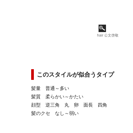
hair 公文啓敬
このスタイルが似合うタイプ
髪量 普通～多い
髪質 柔らかい～かたい
顔型 逆三角 丸 卵 面長 四角
髪のクセ なし～弱い