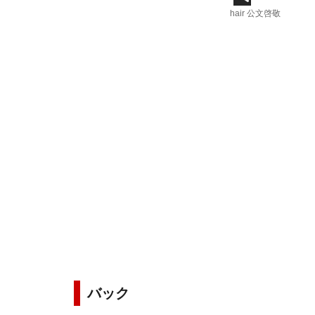
hair 公文啓敬
バック