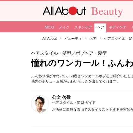
Beauty
MICO
メイク
スキンケア
ヘア
ボディケア
All About
ビューティ
ヘア
ヘアスタイル・髪
ヘアスタイル・髪型
／ボブヘア・髪型
憧れのワンカール！ふん
ふんわり感がかわいい、内巻きワンカールボブをご紹介いたし
毛先のボリューム感がかわいらしさを出してくれます。
公文 啓敬
ヘアスタイル・髪型 ガイド
お洒落に敏感な青山でスタイリストをする美容師