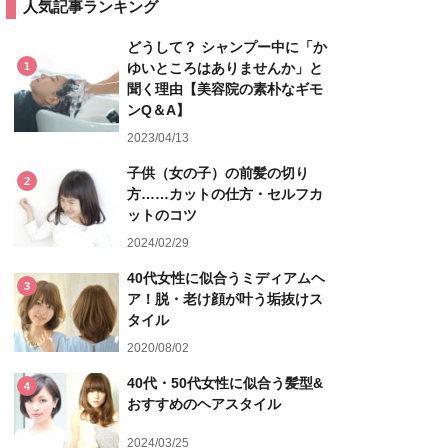
人気記事ランキング
どうして？ シャンプー中に「か
1
ゆいところはありませんか」と
聞く理由【美容院の素朴なギモ
ンQ＆A】
2023/04/13
子供（女の子）の前髪の切り
2
方……カットの仕方・セルフカ
ットのコツ
2024/02/29
40代女性に似合うミディアムヘ
3
ア！脱・老け顔が叶う垢抜けス
タイル
2020/08/02
40代・50代女性に似合う髪型&
4
おすすめのヘアスタイル
2024/03/25