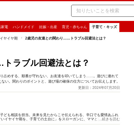
活家電
ハンドメイド
妊娠・出産
育児・赤ちゃん
子育て・キッズ
イヤイヤ期
2歳児の友達との関わり……トラブル回避法とは？
…トラブル回避法とは？
独り占めする、順番が守れない、お友達を叩いてしまう……。遊びに連れて
えない。関わりのポイントと、遊び場の確保の仕方についてお伝えします。
更新日：2024年07月20日
の子ども相談を担当。未来を見たからこそ伝えられる、辛口でも愛情あふれ
すいイヤイヤ期を、子育ての土台に」をスローガンに、ママとお子さんの段
...続きを読む