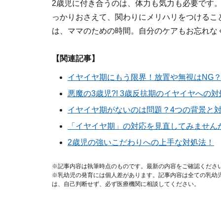
2歳児に付き合うのは、体力も気力も必要です
っかりおさえて、関わりにメリハリをつけるこ
は、ママのための時間。自分のケアもお忘れな
【関連記事】
イヤイヤ期にもう限界！放置や無視はNG？
悪魔の3歳児?! 3歳反抗期のイヤイヤへの対
イヤイヤ期がないのは問題？4つの背景と
「イヤイヤ期」の対応を見直してみません
2歳児の強いこだわりへの上手な対処法！
※記事内容は執筆時点のものです。最新の内容をご確認くださ
※乳幼児の発育には個人差があります。記事内容は全ての乳幼
は、自己判断せず、必ず医療機関に相談してください。