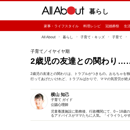
暮らし
家事・ライフスタイル
料理レシピ
冠婚葬祭
生
All About
暮らし
子育て・キッズ
子育て
子育て
／イヤイヤ期
2歳児の友達との関わり…
2歳児の友達との関わりは、トラブルがつきもの。おもちゃを
行ってあげたいけれど、トラブルばかりで、ママの気苦労が絶
横山 知己
子育て ガイド
公認心理師
児童養護施設に勤務後、行政機関にて、0～18歳
るアドバイスがママたちに人気。「イライラしや
階に合った関わり方を提案。公認心理師。