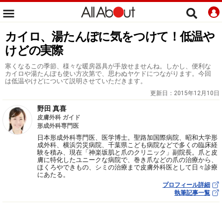
カイロ、湯たんぽに気をつけて！低温や
けどの実際
寒くなるこの季節、様々な暖房器具が手放せませんね。しかし、便利な
カイロや湯たんぽも使い方次第で、思わぬヤケドにつながります。今回
は低温やけどについて説明させていただきます。
更新日：
2015年12月10日
野田 真喜
皮膚外科 ガイド
形成外科専門医
日本形成外科専門医、医学博士。聖路加国際病院、昭和大学形
成外科、横浜労災病院、千葉県こども病院などで多くの臨床経
験を積み、現在「神楽坂肌と爪のクリニック」副院長。爪と皮
膚に特化したユニークな病院で、巻き爪などの爪の治療から、
ほくろやできもの、シミの治療まで皮膚外科医として日々診療
にあたる。
プロフィール詳細
執筆記事一覧