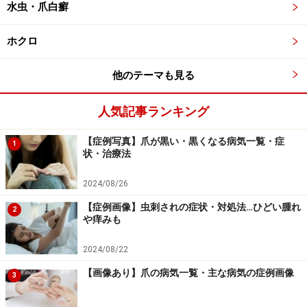
水虫・爪白癬
低温やけど 水ぶくれ（水疱）ができています。
ホクロ
他のテーマも見る
低温やけど 一部に白い壊死組織があります。
人気記事ランキング
【症例写真】爪が黒い・黒くなる病気一覧・症
低温やけど 黒い壊死組織で覆われています。
1
状・治療法
2024/08/26
【症例画像】虫刺されの症状・対処法…ひどい腫れ
2
や痒みも
2024/08/22
【画像あり】爪の病気一覧・主な病気の症例画像
3