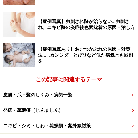
【症例写真】虫刺され跡が治らない…虫刺さ
れ、ニキビ跡の炎症後色素沈着の原因・治し方
【症例写真あり】おむつかぶれの原因・対策
法……カンジダ・とびひなど似た病気とも区別
を
この記事に関連するテーマ
皮膚・爪・髪のしくみ・病気一覧
低温やけど 下腿
発疹・蕁麻疹（じんましん）
ニキビ・シミ・しわ・乾燥肌・紫外線対策