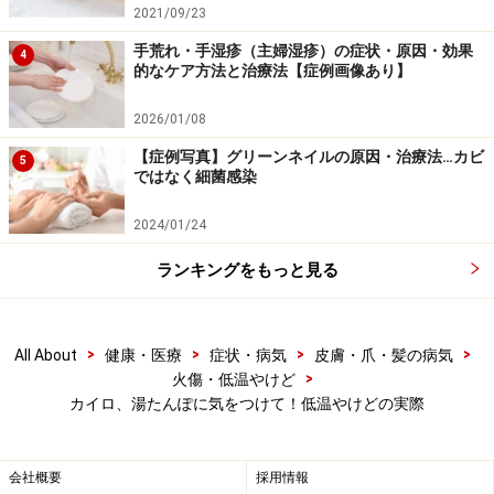
2021/09/23
手荒れ・手湿疹（主婦湿疹）の症状・原因・効果
4
的なケア方法と治療法【症例画像あり】
2026/01/08
低温やけど 最近の傾向
【症例写真】グリーンネイルの原因・治療法…カビ
5
ではなく細菌感染
先日も消費者庁から低温やけどに関する注意喚起があり
ました。原因で一番多いものは、湯たんぽ。ついで、カ
2024/01/24
イロ、ストーブ類、電気毛布、電気アンカとのことで
ランキングをもっと見る
す。近年、可愛らしい袋などに入った湯たんぽのブーム
や、多種多様な暖房器具の普及に伴い、低温やけどは若
い年齢層にも広がってきています。
>
>
>
>
All About
健康・医療
症状・病気
皮膚・爪・髪の病気
>
火傷・低温やけど
カイロ、湯たんぽに気をつけて！低温やけどの実際
忘・新年会シーズンは特に注意！
会社概要
採用情報
これから忘年会、新年会と飲酒の機会が増える方も多い