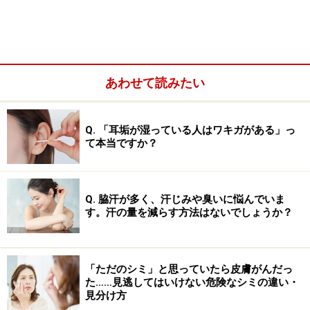
低温やけどの原因
湯たんぽ、カイロ、電気毛布、電気あんか、電気コタ
あわせて読みたい
ツ、フットウオーマー、ホットカーペット、床暖房など
の各種暖房器具、また暖かいトイレの便座や肩凝り用発
Q. 「耳垢が湿っている人はワキガがある」っ
熱シートなどによる報告もあります。
て本当ですか？
低温やけどはどんな時に起こる？
Q. 脇汗が多く、汗じみや臭いに悩んでいま
す。汗の量を減らす方法はないでしょうか？
通常「熱い」と感じると、熱源から遠ざかろうとしま
す。しかし、何らかの理由により「熱い」と感じる知覚
が低下している場合や、「熱い」と感じても思うように
「ただのシミ」と思っていたら皮膚がんだっ
た……見逃してはいけない危険なシミの違い・
そこから体が動かせない場合などは特に注意が必要で
見分け方
す。具体的には飲酒や薬物、過労などで熟睡していた