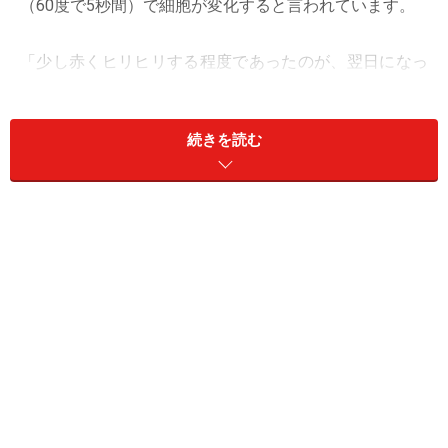
（60度で5秒間）で細胞が変化すると言われています。
「少し赤くヒリヒリする程度であったのが、翌日になっ
たら水ぶくれができていた」「たいしたやけどではない
と思い、市販の薬を塗っていたが、1週間を過ぎても治
続きを読む
る気配がなく心配になってきた」など、やけどを負って
すぐに受診しない場合が多いです。