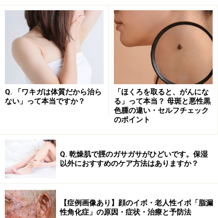
り、体が不自由な方、寝返りが出来ない乳児、ご高齢の
方、糖尿病、その他知覚運動障害などがある場合です。
また、糖尿病や閉塞性動脈硬化症、下肢静脈瘤など足の
血流が悪い状態、ステロイド内服治療中など、キズが治
りにくい方もさらに気をつけて頂きたいと思います。
Q. 「ワキガは体質だから治ら
「ほくろを取ると、がんにな
ない」って本当ですか？
る」って本当？ 母斑と悪性黒
色腫の違い・セルフチェック
のポイント
Q. 乾燥肌で脛のガサガサがひどいです。保湿
以外におすすめのケア方法はありますか？
【症例画像あり】顔のイボ・老人性イボ「脂漏
性角化症」の原因・症状・治療と予防法