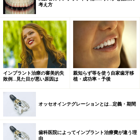
乳歯が抜けない状況を引き起こすこともあります。
考え方
結果、年齢を重ねても乳歯が残っている状況となり周り
の歯とのバランスが悪くなったり、メインテナンスの上
手にできない子供の頃から残っている歯であるため虫歯
の罹患率も高くなり、最終的に抜歯を選択することも多
いでしょう。
インプラント治療の審美的失
親知らず等を使う自家歯牙移
埋伏歯の抜歯とインプラント
敗例…見た目が悪い原因は
植・成功率・予後
オッセオインテグレーションとは…定義・期間
歯科医院によってインプラント治療費が違う理
由