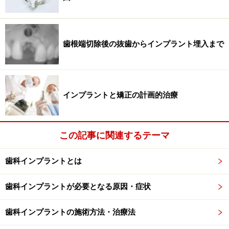
歯根端切除後の抜歯からインプラント埋入まで
上顎左右2本の犬歯が埋没
インプラントと矯正の計画的治療
右写真のケースは上顎の犬歯が左右2本とも真横を向い
て埋まっています。全体的に欠損部があり、合わなくな
この記事に関連するテーマ
ってきた入れ歯にお悩みの方。インプラント治療をして
しっかりと咬むことが出来る生活をご希望です。
歯科インプラントとは
しかし、犬歯が骨の中に埋もれたままではインプラント
歯科インプラントが必要となる原因・症状
を埋入する場所が制限され、ベストな状況を提供するこ
とが出来ません。そこでまずはこの埋伏犬歯の抜歯から
歯科インプラントの施術方法・治療法
治療を始めることなりました。