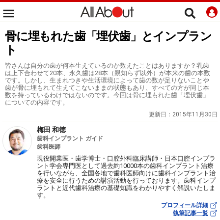
骨に埋もれた歯「埋伏歯」とインプラン
ト
皆さんは自分の歯が何本生えているのか数えたことはありますか？乳歯
は上下合わせて20本、永久歯は28本（親知らず以外）が本来の歯の本数
です。しかし、生まれつきや生活環境によって歯の数が足りないことや
歯が骨に埋もれて生えてこないままの状態もあり、すべての方が同じ本
数を持っているわけではないのです。今回は骨に埋もれた歯「埋伏歯」
についての内容です。
更新日：
2015年11月30日
梅田 和徳
歯科インプラント ガイド
歯科医師
現役開業医・歯学博士・口腔外科臨床講師・日本口腔インプラ
ント学会専門医として過去約10000本の歯科インプラント治療
を行いながら、全国各地で歯科医師向けに歯科インプラント治
療を安全に行うための講演活動を行っております。歯科インプ
ラントと近代歯科治療の基礎知識をわかりやすく解説いたしま
す。
プロフィール詳細
執筆記事一覧