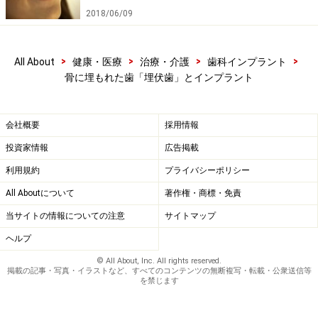
2018/06/09
>
>
>
>
All About
健康・医療
治療・介護
歯科インプラント
骨に埋もれた歯「埋伏歯」とインプラント
会社概要
採用情報
投資家情報
広告掲載
利用規約
プライバシーポリシー
All Aboutについて
著作権・商標・免責
当サイトの情報についての注意
サイトマップ
埋伏歯の早期発見
ヘルプ
中学生になったのにいつまでも乳歯が抜けない……。乳歯
© All About, Inc. All rights reserved.
掲載の記事・写真・イラストなど、すべてのコンテンツの無断複写・転載・公衆送信等
は抜けたのに永久歯が生えてこない……。当たり前のよう
を禁じます
に乳歯が抜け、当たり前のように永久歯に生え変わるわ
けではありません。少しでも気になる事や疑問をお持ち