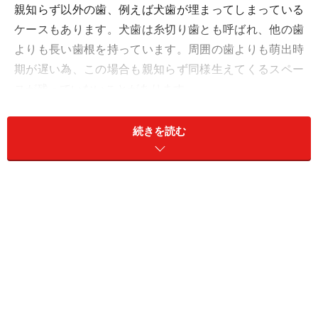
親知らず以外の歯、例えば犬歯が埋まってしまっている
ケースもあります。犬歯は糸切り歯とも呼ばれ、他の歯
よりも長い歯根を持っています。周囲の歯よりも萌出時
期が遅い為、この場合も親知らず同様生えてくるスペー
スが残っていないことがあります。
十分なスペースが無い場合は真っ直ぐ生えず唇側転移し
続きを読む
ていわゆる「八重歯」として生えてくることがありま
す。そして極端にスペースが狭い場合は萌出すること無
く骨の中に埋まったままの場合もあり、小児矯正や口腔
外科において顎を広げたり、埋もれた犬歯を装置で数年
かけて引っ張り出すなどして、若年層の頃から対策をす
ることが求められます。