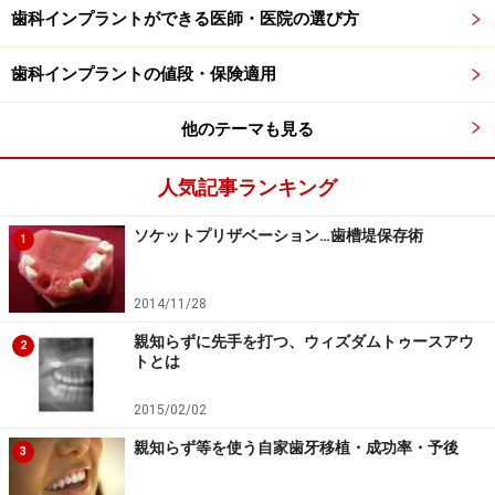
歯科インプラントができる医師・医院の選び方
歯科インプラントの値段・保険適用
埋没歯抜歯では３DCTでの事前検査をしっかり行う
他のテーマも見る
インプラントの埋入だけでなく、親知らずの抜歯などに
も活躍している3DCTで事前検査をしっかりとおこない
人気記事ランキング
ます。埋伏歯抜歯の場合は骨を削る事がありますので事
ソケットプリザベーション…歯槽堤保存術
1
前のデータ収集で削合する範囲を最小限に抑えられるよ
うにするのです。
2014/11/28
そうすることで抜歯後の痛みや腫れを小さくすることが
親知らずに先手を打つ、ウィズダムトゥースアウ
2
トとは
でき、何よりもインプラントの埋入に向けて骨量を温存
することができるのです。抜歯後は準備しておいた仮の
2015/02/02
義歯を装着し、次のステップに行く前にも審美性と機能
親知らず等を使う自家歯牙移植・成功率・予後
3
性の回復を図ります。