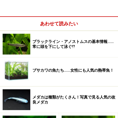
エーハイムプロフェッショナル3E
照明
20w×12灯
底床
あわせて読みたい
溶岩砂
CO2
ブラックライン・アノストムスの基本情報……
添加
常に頭を下にして泳ぐ⁉
肥料
--
ブサカワの魚たち……女性にも人気の熱帯魚！
メダカは種類がたくさん！写真で見る人気の改
良メダカ