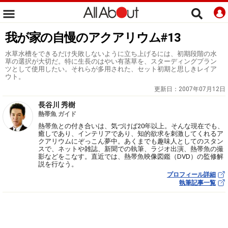
我が家の自慢のアクアリウム#13
水草水槽をできるだけ失敗しないように立ち上げるには、初期段階の水
草の選択が大切だ。特に生長のはやい有茎草を、スターディングプラン
ツとして使用したい。それらが多用された、セット初期と思しきレイア
ウト。
更新日：
2007年07月12日
長谷川 秀樹
熱帯魚 ガイド
熱帯魚との付き合いは、気づけば20年以上。そんな現在でも、
癒しであり、インテリアであり、知的欲求を刺激してくれるア
クアリウムにぞっこん夢中。あくまでも趣味人としてのスタン
スで、ネットや雑誌、新聞での執筆、ラジオ出演、熱帯魚の撮
影などをこなす。直近では、熱帯魚映像図鑑（DVD）の監修解
説を行なう。
プロフィール詳細
執筆記事一覧