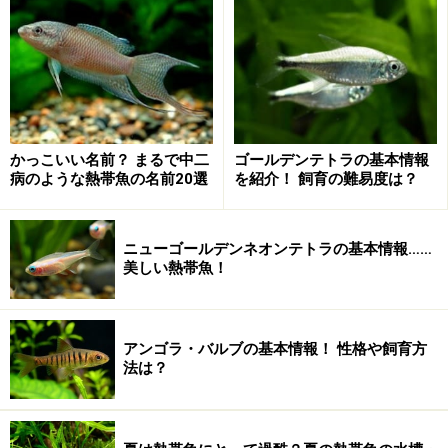
使用した水草
かっこいい名前？ まるで中二
ゴールデンテトラの基本情報
病のような熱帯魚の名前20選
を紹介！ 飼育の難易度は？
アマゾンソード、アヌビアスナナ、ミクロソリウム、アンブリア、ハ
ニューゴールデンネオンテトラの基本情報……
イグロフィラ・ポリスペルマ、バリスネリア、スクリューバリス、他
美しい熱帯魚！
飼育生物
アンゴラ・バルブの基本情報！ 性格や飼育方
法は？
トランスルーセント・グラスキャット、カージナルテトラ、オトシン
クルス、他