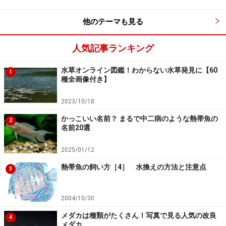
他のテーマも見る
他のレイアウトを画像から探す！
人気記事ランキング
水草オンライン図鑑！わからない水草発見に【60
1
種全画像付き】
関連リンク
2023/10/18
水草オンライン図鑑
かっこいい名前？ まるで中二病のような熱帯魚の
2
名前20選
疑問解決アクアクリニック
2025/01/12
※記事内容は執筆時点のものです。最新の内容をご確認くださ
熱帯魚の飼い方［4］ 水換えの方法と注意点
い。
3
※ペットは、種類や体格（体重、サイズ、成長）などにより個体
差があります。記事内容は全ての個体へ一様に当てはまるわけで
はありません。
2004/10/30
メダカは種類がたくさん！写真で見る人気の改良
4
メダカ