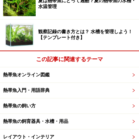
夏は熱帯魚にとって過酷？夏の熱帯魚の水槽・
水温管理
皆さんの自慢のアクアリウムを「All About 熱帯魚」サイトで紹介し
観察記録の書き方とは？ 水槽を管理しよう！
てみませんか？我こそは！という方は、ガイド宛てに（
【テンプレート付き】
aquarium@im.allabout.co.jp
）下記の要項を添えてご応募ください。
お名前（ハンドルネーム可）
この記事に関連するテーマ
水槽の写真 or 自慢の愛魚の写真
簡単な水槽データー（水槽サイズ、フィルター、照明、底床、
熱帯魚オンライン図鑑
CO2添加の有無、etc）
熱帯魚入門・用語辞典
HPをお持ちの方は、サイトURL
熱帯魚の飼い方
皆様からのご応募お待ちしております。
熱帯魚の飼育器具・水槽・用品
レイアウト・インテリア