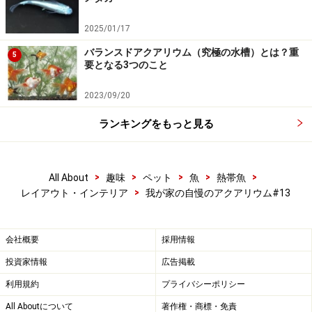
次のページへ
1
/
3
2025/01/17
バランスドアクアリウム（究極の水槽）とは？重
5
要となる3つのこと
2023/09/20
ランキングをもっと見る
>
>
>
>
>
All About
趣味
ペット
魚
熱帯魚
>
レイアウト・インテリア
我が家の自慢のアクアリウム#13
会社概要
採用情報
投資家情報
広告掲載
利用規約
プライバシーポリシー
All Aboutについて
著作権・商標・免責