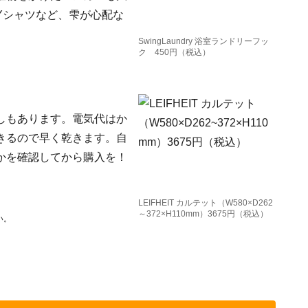
Yシャツなど、雫が心配な
SwingLaundry 浴室ランドリーフッ
ク 450円（税込）
しもあります。電気代はか
きるので早く乾きます。自
かを確認してから購入を！
LEIFHEIT カルテット（W580×D262
～372×H110mm）3675円（税込）
い。