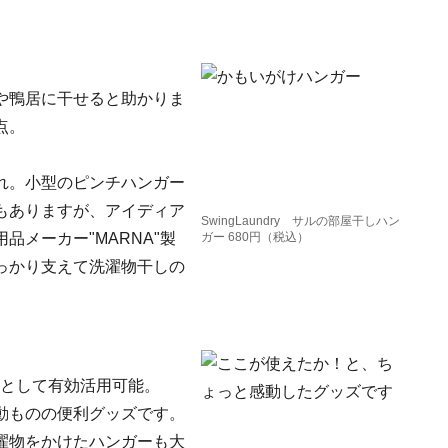
や鴨居に干せると助かりま
点。
れ。小型のピンチハンガー
もありますが、アイディア
SwingLaundry サルの部屋干しハン
メーカー"MARNA"製
ガー 680円（税込）
っかり支えて洗濯物干しの
しとして有効活用可能。
動ものの便利グッズです。
濯物をかけたハンガーも大