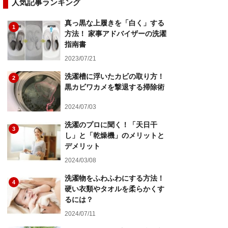
人気記事ランキング
真っ黒な上履きを「白く」する
1
方法！ 家事アドバイザーの洗濯
指南書
2023/07/21
洗濯槽に浮いたカビの取り方！
2
黒カビワカメを撃退する掃除術
2024/07/03
洗濯のプロに聞く！「天日干
3
し」と「乾燥機」のメリットと
デメリット
2024/03/08
洗濯物をふわふわにする方法！
4
硬い衣類やタオルを柔らかくす
るには？
2024/07/11