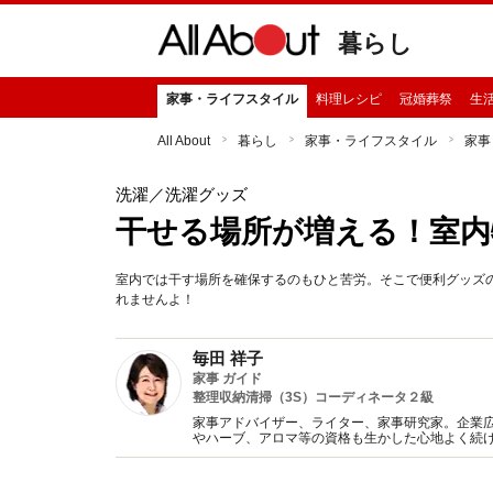
暮らし
家事・ライフスタイル
料理レシピ
冠婚葬祭
生
All About
暮らし
家事・ライフスタイル
家事
洗濯
／洗濯グッズ
干せる場所が増える！室内
室内では干す場所を確保するのもひと苦労。そこで便利グッズ
れませんよ！
毎田 祥子
家事 ガイド
整理収納清掃（3S）コーディネータ２級
家事アドバイザー、ライター、家事研究家。企業
やハーブ、アロマ等の資格も生かした心地よく続け
家事”』、監修『おばあちゃんの歳時記暮らしの知