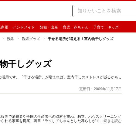
活家電
ハンドメイド
妊娠・出産
育児・赤ちゃん
子育て・キッズ
洗濯
洗濯グッズ
干せる場所が増える！室内物干しグッズ
物干しグッズ
の活用です。「干せる場所」が増えれば、室内干しのストレスが減るかもし
更新日：2009年11月17日
広報等で消費者や全国の生産者への取材を重ね、独立。ハウスクリーニング
られる家事を提案。著書『ラクしてちゃんとした暮らしができる“朝だけ
...続きを読む
恵』等。新聞雑誌TV等出演多数。