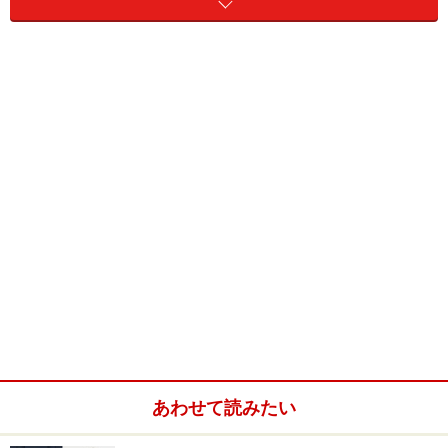
1. 北側の外観。高さは約14m。最上階の外壁はガルバリ
ウム鋼板角波スパンドレル。
2. 東南側の外観。3階と4階に渡る大窓の内側は階段室。
3. 金属で覆われた1階のファサード。右の開口はカフェ
＆バーのフィックス窓。写真：スタジオ・アルテック
4. 玄関扉は目の荒いエキスパンドメタルの吊りの引戸。
あわせて読みたい
玄関扉の枠と一体でデザインされたインターフォンと、