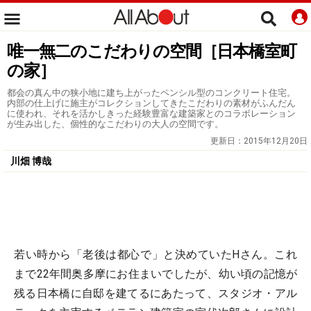
唯一無二のこだわりの空間［日本橋室町
の家］
都会の真ん中の狭小地に建ち上がったペンシル型のコンクリート住宅。
内部の仕上げに施主がコレクションしてきたこだわりの素材がふんだん
に使われ、それを活かしきった経験豊富な建築家とのコラボレーション
が生み出した、個性的なこだわりの大人の空間です。
更新日：
2015年12月20日
川畑 博哉
若い時から「老後は都心で」と決めていたHさん。これ
まで22年間奥多摩にお住まいでしたが、幼い頃の記憶が
残る日本橋に自邸を建てるにあたって、スタジオ・アル