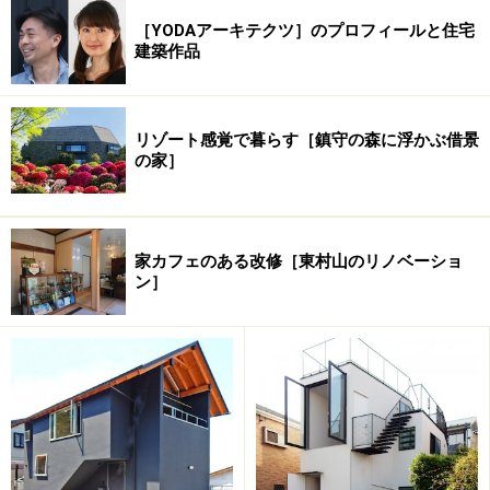
枠と仕上げを揃えた金属製の郵便受け。
［YODAアーキテクツ］のプロフィールと住宅
建築作品
リゾート感覚で暮らす［鎮守の森に浮かぶ借景
の家］
歴史ある日本橋室町。近年の再開発によって建ち上がっ
た高層ビル群の奥には、手つかずのままの低層のオフィ
スビルや小さな店舗が建ち並ぶ路地が残されています。
その一画にHさんのご自邸が建っています。1階はカフェ
家カフェのある改修［東村山のリノベーショ
ン］
＆バー、その上の2階から5階が住宅という約10坪の土地
に建つ建物です。
この敷地は中央区の街並み誘導型築計画の地域に入って
いて、1階を店舗とすることで建物の容積率と道路斜線
の緩和により斜線制限が無くなり、容積を最大限に活か
しきることができたのです。さらに、最上階を鉄骨造と
することで建物全体の重量を軽くして軟弱地盤への対策