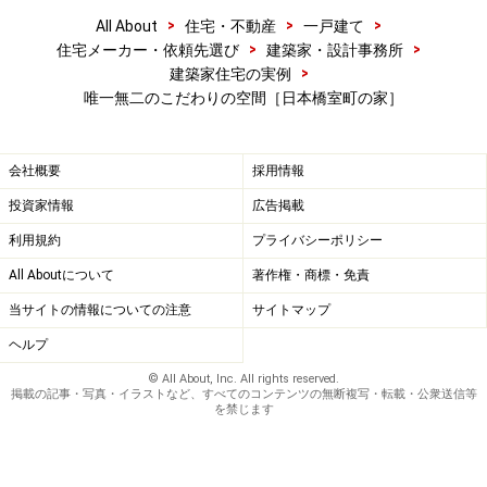
>
>
>
All About
住宅・不動産
一戸建て
>
>
住宅メーカー・依頼先選び
建築家・設計事務所
>
建築家住宅の実例
唯一無二のこだわりの空間［日本橋室町の家］
会社概要
採用情報
投資家情報
広告掲載
利用規約
プライバシーポリシー
All Aboutについて
著作権・商標・免責
当サイトの情報についての注意
サイトマップ
ヘルプ
© All About, Inc. All rights reserved.
掲載の記事・写真・イラストなど、すべてのコンテンツの無断複写・転載・公衆送信等
を禁じます