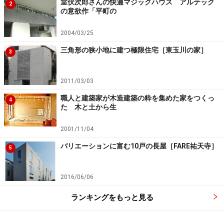
室伏次郎さんの快適マジックハウス アルテック
2
の意欲作「平町の
2004/03/25
三角形の狭小地に建つ極限住宅［東玉川の家］
3
2011/03/03
職人と建築家が木造建築の粋を集めた家をつくっ
4
た 木と土から生
2001/11/04
バリエーションに富む10戸の長屋［FARE祐天寺］
5
2016/06/06
ランキングをもっと見る