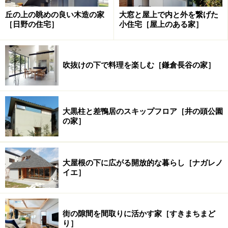
としています。
丘の上の眺めの良い木造の家
大窓と屋上で内と外を繋げた
［日野の住宅］
小住宅［屋上のある家］
◆建築データと建築家プロフィール
吹抜けの下で料理を楽しむ［鎌倉長谷の家］
※記事内容は執筆時点のものです。最新の内容をご確認くださ
大黒柱と差鴨居のスキップフロア［井の頭公園
い。
の家］
次のページへ
1
/
5
大屋根の下に広がる開放的な暮らし［ナガレノ
イエ］
街の隙間を間取りに活かす家［すきまちまど
り］