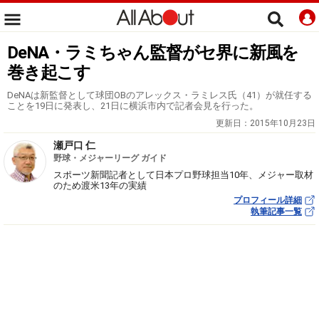
DeNA・ラミちゃん監督がセ界に新風を
巻き起こす
DeNAは新監督として球団OBのアレックス・ラミレス氏（41）が就任する
ことを19日に発表し、21日に横浜市内で記者会見を行った。
更新日：
2015年10月23日
瀬戸口 仁
野球・メジャーリーグ ガイド
スポーツ新聞記者として日本プロ野球担当10年、メジャー取材
のため渡米13年の実績
プロフィール詳細
執筆記事一覧