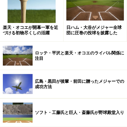
外国人監督史上、もっとも日本の野球を熟
知するラミレス氏
楽天・オコエが開幕一軍を近
日ハム・大谷がメジャー全球
づける初物尽くしの活躍
団に圧巻の投球を披露した
日本プロ野球での外国人監督は、与那嶺要（中日）を始
め、ルーツ（広島）、ブレイザー（阪神、南海）、バレ
ンタイン（ロッテ）、ヒルマン（日本ハム）、レオン
ロッテ・平沢と楽天・オコエのライバル関係に
（オリックス）、ブラウン（広島、楽天）、コリンズ
注目
（オリックス）らがいたが、ラミレス氏ほど日本の野球
を熟知している人間はいない。しかも、データ重視、研
広島・黒田が後輩・前田に贈ったメジャーでの
究熱心、頭脳的プレースタイルで有名だった。選手を細
成功方法
かい点から改善していける力を持っていることも評価さ
れての招へいである。
ソフト・工藤氏と巨人・斎藤氏が野球殿堂入り
DeNAは中畑監督が指揮を執った4年間、6位、5位、5
位、6位とAクラス入りはなかったものの、今季は前半戦