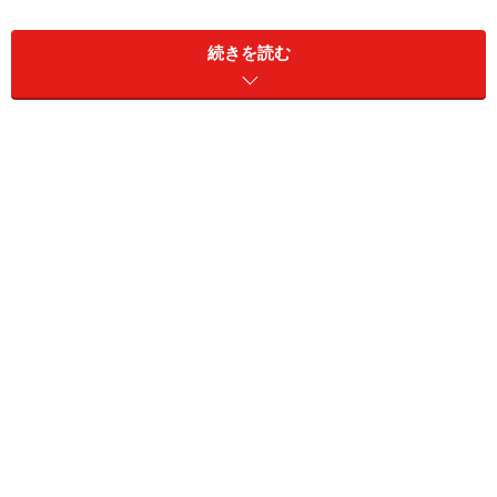
「選手としてDeNAに来た時に、多くの若い選手、能力
続きを読む
のある選手とプレーした。もう一度ここに戻ってくるこ
とができ、キャリアを再スタートすることは、まさに夢
が叶った」
ずっと“主役”を張ってきた。インディアンス、パイレー
ツを経て、2001年にヤクルトのユニホームを着て、巨
人、DeNAと渡り歩いた13年間で、首位打者1回、本塁打
王2回、打点王を4回獲得。2013年に外国人初の通算
2000安打も達成した。「アイ～ン」、「ゲッツ」など芸
人のパフォーマンスでも人気を集めた。