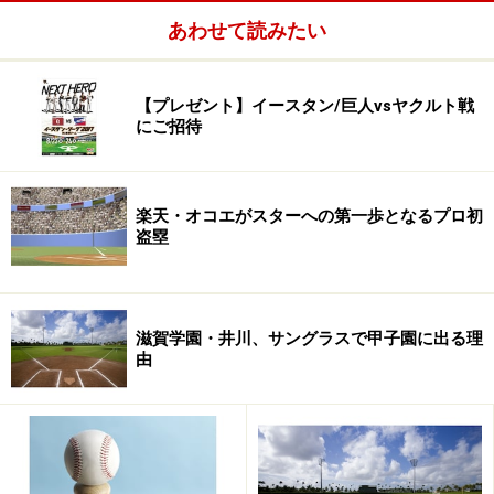
あわせて読みたい
【プレゼント】イースタン/巨人vsヤクルト戦
にご招待
楽天・オコエがスターへの第一歩となるプロ初
盗塁
それが、DeNA退団後、BCリーグ群馬で選手兼打撃コー
チ、今季途中からオリックスの巡回アドバイザーと指導
者の道を歩み始め、念願のNPB球団での監督に就任する
と、心境に変化。「現役時代は多くのファンを喜ばせて
滋賀学園・井川、サングラスで甲子園に出る理
由
きた、監督になった今は筒香、梶谷ら選手にお願いした
い」と自身のパフォーマンスは封印し、勝てるチーム作
りに専念することを誓った。