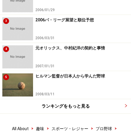
監督としては未知数だが、人間的な魅力を持つラミレス
2006/01/29
氏なだけに、ファンに愛されるチームを作ってくれそう
だ。
2006パ・リーグ展望と順位予想
3
※記事内容は執筆時点のものです。最新の内容をご確認くださ
い。
2006/03/31
元オリックス、中村紀洋の契約と事情
4
【編集部おすすめの購入サイト】
2007/01/31
Amazonでプロ野球の関連商品をチェック！
ヒルマン監督が日本人から学んだ野球
5
楽天市場でプロ野球グッズをチェック！
2008/03/11
ランキングをもっと見る
>
>
>
>
All About
趣味
スポーツ・レジャー
プロ野球