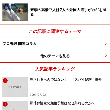
を首位でターン。主催71試合の観客動員も昨季の156万
4528人から181万3800人と増加し、大入り回数は20回増
来季の高橋巨人は7人の外国人選手がカギを握
る
の43回、チケット完売数は12回増の22回と球団最多とな
った。明らかに上げ潮ムードで、しかも、中畑前監督に
負けないくらいの明るさを持つラミレス氏なだけに観客
この記事に関連するテーマ
動員も右肩上がりが期待できる。
プロ野球 関連コラム
2年契約で年俸は7000万円、背番号は「80」に決まった
他のテーマも見る
ラミレス氏。「たくさん本塁打を打てる選手よりも、走
れる選手が多い。いいバランスを保ってチーム作りをし
人気記事ランキング
たい。筒香に期待している。梶谷もリーグを代表する選
手になりつつある。この2人を軸にしてまとめていけた
許されるべきではない！ 「スパイ疑惑」事件
1
らと思う」と抱負を語った後、「これからはラミちゃん
監督、監督ラミちゃんと呼んでください」と茶目っ気も
2001/07/02
忘れない。
野球評論家の順位予想はなぜ外れるのか？
2