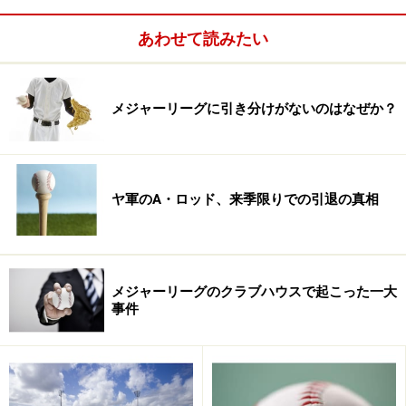
う。
あわせて読みたい
その点、上原は衰えを知らない。7月7日（日本時間8
日）のマーリンズ戦で、佐々木主浩（元マリナーズ）に
メジャーリーグに引き分けがないのはなぜか？
次ぐ日本選手2人目となる3年連続20セーブをマーク。し
かし、8月7日（同8日）のタイガース戦で右手首に打球
を当てて骨折、今季絶望となってしまった。クローザー
としての今季の成績は、43試合、2勝4敗25セーブ、防御
ヤ軍のA・ロッド、来季限りでの引退の真相
率2．23。
メジャーリーグのクラブハウスで起こった一大
事件