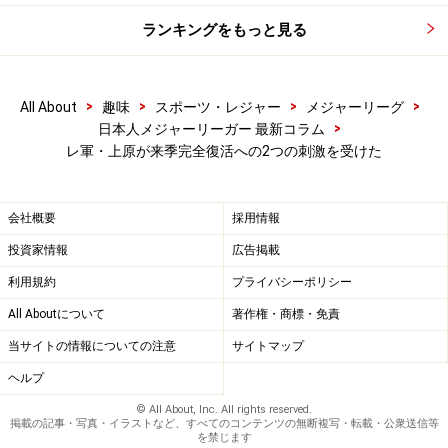
ランキングをもっと見る
Amazonでメジャーリーグの関連商品をチェック！
楽天市場でメジャーリーググッズをチェック！
>
>
>
>
All About
趣味
スポーツ・レジャー
メジャーリーグ
>
日本人メジャーリーガー 最新コラム
レ軍・上原が来季完全復活への2つの刺激を受けた
会社概要
採用情報
投資家情報
広告掲載
利用規約
プライバシーポリシー
All Aboutについて
著作権・商標・免責
当サイトの情報についての注意
サイトマップ
ヘルプ
© All About, Inc. All rights reserved.
掲載の記事・写真・イラストなど、すべてのコンテンツの無断複写・転載・公衆送信等
を禁じます