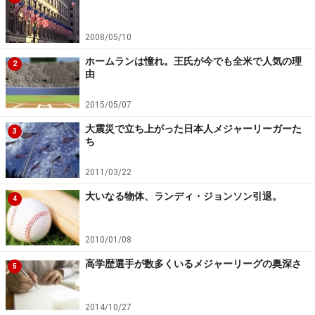
たが、その後も3Aで白星を重ね、最多勝までこぎつけ
た。大学の後輩で、ジャイアンツの後輩でもある村田の
2008/05/10
活躍に、「素晴らしいね！ 頑張っているなあ」と上原
は刺激を受けた。
ホームランは憧れ。王氏が今でも全米で人気の理
2
由
もう一つは、年齢の近い選手が引退していくことだ。
2015/05/07
「年上の選手が本当に少なくなってきた。でも、まだ同
大震災で立ち上がった日本人メジャーリーガーた
3
級生で頑張っている奴もいるから、まだ自分も辞めるわ
ち
けにはいかない！ まずはケガしている個所をちゃんと
2011/03/22
治すことやね」。後輩に、または先輩からも刺激を受け
大いなる物体、ランディ・ジョンソン引退。
た上原は、クローザーしての完全復活を果たすまでは、
4
まだまだ「引退」の2文字を口にしない。
2010/01/08
※記事内容は執筆時点のものです。最新の内容をご確認くださ
い。
高学歴選手が数多くいるメジャーリーグの奥深さ
5
2014/10/27
【編集部おすすめの購入サイト】