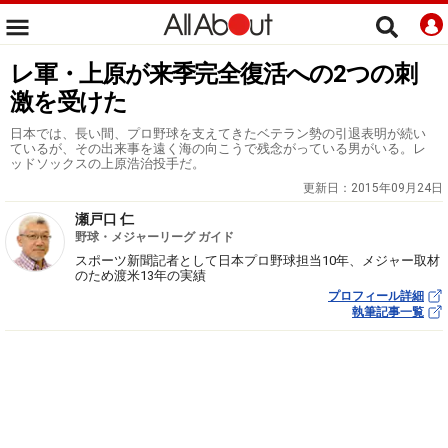
レ軍・上原が来季完全復活への2つの刺
激を受けた
日本では、長い間、プロ野球を支えてきたベテラン勢の引退表明が続い
ているが、その出来事を遠く海の向こうで残念がっている男がいる。レ
ッドソックスの上原浩治投手だ。
更新日：
2015年09月24日
瀬戸口 仁
野球・メジャーリーグ ガイド
スポーツ新聞記者として日本プロ野球担当10年、メジャー取材
のため渡米13年の実績
プロフィール詳細
執筆記事一覧