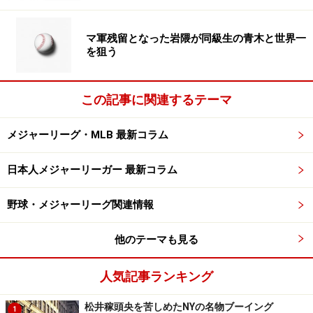
率2．90の好成績を収め、インターナショナル・リーグ
の最多勝に輝いた。
マ軍残留となった岩隈が同級生の青木と世界一
を狙う
2007年の大学生・社会人ドラフト1巡目で巨人に指名さ
れ、入団。上原と同じ大体大出身で、落差のあるフォー
この記事に関連するテーマ
クを武器にしていたことから「上原2世」と呼ばれた。
しかし、3年間で1度も一軍での登板がなく、2010年オフ
メジャーリーグ・MLB 最新コラム
に戦力外通告を受けた。
日本人メジャーリーガー 最新コラム
その後、インディアンズのスカウトの目にとまり、渡
米。2011年は1Aで開幕を迎え、2012年には3Aまで昇
野球・メジャーリーグ関連情報
格。2013、14年は2Aと3Aを行ったり来たりしていた
が、今年6月、メジャーに初昇格し、6月28日（同29日）
他のテーマも見る
のオリオールズ戦でメジャーデビューを果たした。
人気記事ランキング
残念ながら4回途中4安打5失点（自責3）で初黒星を喫し
松井稼頭央を苦しめたNYの名物ブーイング
1