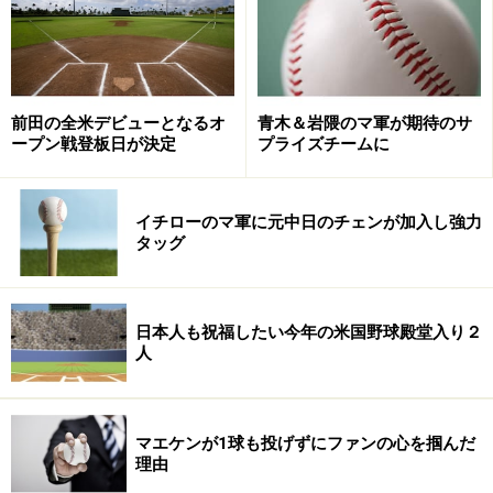
前田の全米デビューとなるオ
青木＆岩隈のマ軍が期待のサ
ープン戦登板日が決定
プライズチームに
「いまはケガで試合に出られない悔しさはある。でも来
年も契約を残しているんだから、どうにかして来年こそ
イチローのマ軍に元中日のチェンが加入し強力
は」と来季の復活を誓った。
タッグ
日本人も祝福したい今年の米国野球殿堂入り２
人
上原を奮起させる2つの材料とは
奮起への材料が2つ。1つは、同じアメリカでの村田透投
手（30）の活躍だ。インディアンズ傘下3Aコロンバスに
マエケンが1球も投げずにファンの心を掴んだ
理由
所属する村田は今季、27試合に登板し、15勝4敗、防御