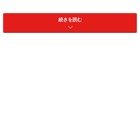
続きを読む
かつて、40歳を迎えて投げていたピッチャーは、ほとん
どいなかった。それが、トレーニング方法の改良、食事
や栄養面などの真剣な取り組みや、登板間隔や球数制限
などのシステムが確立し、40歳を過ぎても投げている選
手も少なくない。しかし、ただ投げるのではなく、結果
を残し続けてのオーバー40は、数少ないといえるだろ