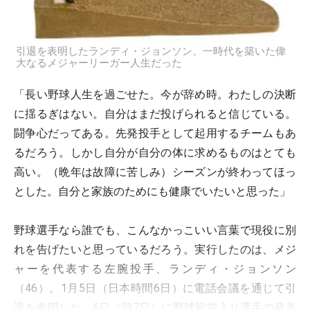
引退を表明したランディ・ジョンソン。一時代を築いた偉
大なるメジャーリーガー人生だった
「長い野球人生を過ごせた。今が辞め時。わたしの決断
に揺るぎはない。自分はまだ投げられると信じている。
闘争心だってある。先発投手として起用するチームもあ
るだろう。しかし自分が自分の体に求めるものはとても
高い。（晩年は故障に苦しみ）シーズンが終わってほっ
とした。自分と家族のためにも健康でいたいと思った」
野球選手なら誰でも、こんなかっこいい言葉で現役に別
れを告げたいと思っているだろう。実行したのは、メジ
ャーを代表する左腕投手、ランディ・ジョンソン
（46）。1月5日（日本時間6日）に電話会議を通じて引
退を表明した。6日（同7日）に野球殿堂入り選手の発表