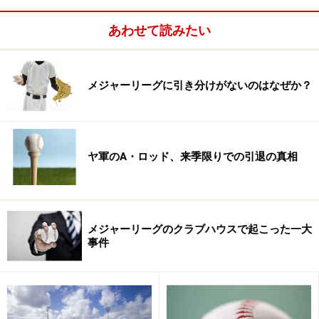
同じ2メートル8センチの身長。痩せてはいるが体重は
あわせて読みたい
102キロ。私はジョンソンがヤンキース時代の2005年、
2006年に主に取材したが、その大きさもさることなが
ら、メディア嫌いということもあり、近寄りがたかっ
メジャーリーグに引き分けがないのはなぜか？
た。
近寄りがたかった理由は、まだあった。ゲームモードに
入った時には、何人たれとも近づけないほどの集中力を
ヤ軍のA・ロッド、来季限りでの引退の真相
発揮する。これは早くから取り入れていたメンタル・ト
レーニングのなせる技だったが、非常に「プロ」を感じ
させたムードでもあった。
メジャーリーグのクラブハウスで起こった一大
事件
※記事内容は執筆時点のものです。最新の内容をご確認くださ
い。
次のページへ
1
/
2