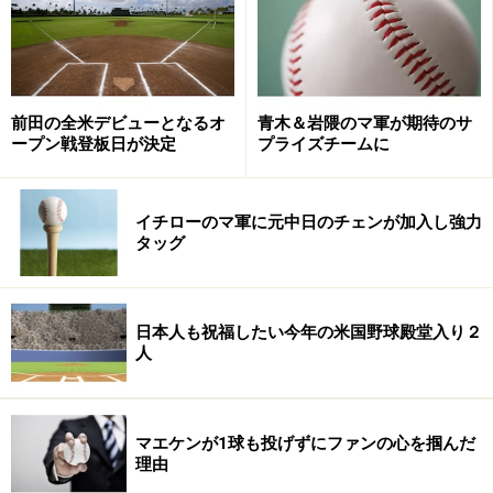
前田の全米デビューとなるオ
青木＆岩隈のマ軍が期待のサ
ープン戦登板日が決定
プライズチームに
イチローのマ軍に元中日のチェンが加入し強力
タッグ
日本人も祝福したい今年の米国野球殿堂入り２
人
マエケンが1球も投げずにファンの心を掴んだ
理由