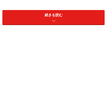
があるため、「同じ日にしたくない」と気を遣い、1日
前に、しかも電話での会見となった。
続きを読む
名門・南カリフォルニア大からエクスポズに入団。マリ
ナーズ、アストロズ、ダイヤモンドバックス、ヤンキー
ス、ダイヤモンドバックス、ジャイアンツと渡り歩いた
22シーズンで、通算303勝166敗、防御率3.29をマークし
た。通算4875奪三振はノーラン・ライアンの5714個に次
ぎ歴代2位。2001年にはダイヤモンドバックスで世界一
に輝き、ワールドシリーズMVPを受賞。サイ・ヤング賞
を5度獲得し、ノーヒット・ノーランを2度、2004年には
大リーグ最年長となる40歳8カ月で完全試合を達成して
いる。
「ビッグユニット」（大いなる物体）。初めて会った時
にはその大きさに圧倒された。かのジャイアント馬場と