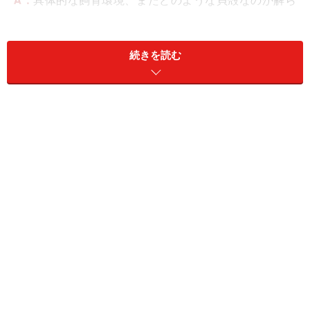
A．
具体的な飼育環境、またどのような貝殻なのか解ら
ないので、推測で回答いたします。
続きを読む
ミドリフグは、ばら撒き型の産卵を行います。よって、
産卵のために貝の中へ入り込んだのではないと思われま
す。また、貝殻から出られずに死亡、といった可能性も
低いと思われます。妥当な線では、死亡後、貝殻の中へ
流れ着いたではないでしょうか！
さて、使用されている貝殻が巻貝だとしたら、アクセサ
リーとして余り適していません。貝殻の内部で水が淀
み、腐敗してしまいます。使用するのであれば、貝殻の
先端に穴をあけ、内部に水が流通するようにすると良い
でしょう。
※記事内容は執筆時点のものです。最新の内容をご確認くださ
い。
※ペットは、種類や体格（体重、サイズ、成長）などにより個体