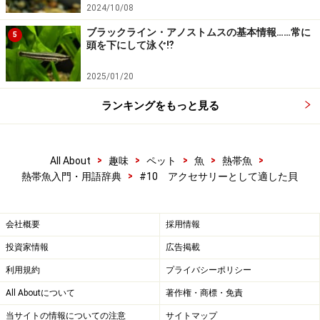
2024/10/08
ブラックライン・アノストムスの基本情報……常に
5
頭を下にして泳ぐ⁉
2025/01/20
ランキングをもっと見る
>
>
>
>
>
All About
趣味
ペット
魚
熱帯魚
>
熱帯魚入門・用語辞典
#10 アクセサリーとして適した貝
会社概要
採用情報
投資家情報
広告掲載
利用規約
プライバシーポリシー
All Aboutについて
著作権・商標・免責
当サイトの情報についての注意
サイトマップ