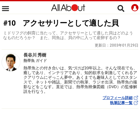
#10 アクセサリーとして適した貝
ミドリフグの飼育に当たって、アクセサリーとして適した貝はどのよう
なものだろうか？ また、同魚は、貝の中に入って産卵するの？
更新日：
2003年01月29日
長谷川 秀樹
熱帯魚 ガイド
熱帯魚との付き合いは、気づけば20年以上。そんな現在でも、
癒しであり、インテリアであり、知的欲求を刺激してくれるア
クアリウムにぞっこん夢中。あくまでも趣味人としてのスタン
スで、ネットや雑誌、新聞での執筆、ラジオ出演、熱帯魚の撮
影などをこなす。直近では、熱帯魚映像図鑑（DVD）の監修解
説を行なう。
プロフィール詳細
執筆記事一覧