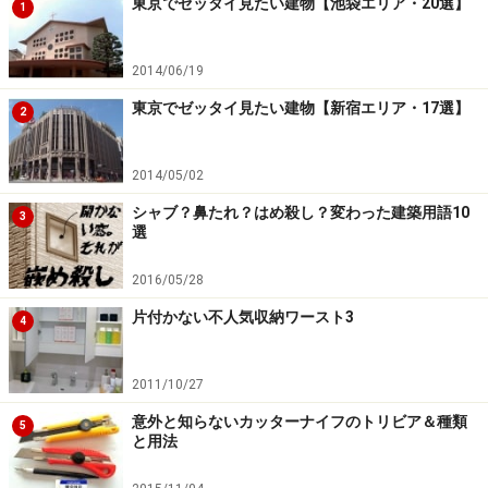
東京でゼッタイ見たい建物【池袋エリア・20選】
1
2014/06/19
東京でゼッタイ見たい建物【新宿エリア・17選】
2
2014/05/02
シャブ？鼻たれ？はめ殺し？変わった建築用語10
3
選
2016/05/28
片付かない不人気収納ワースト3
4
2011/10/27
意外と知らないカッターナイフのトリビア＆種類
5
と用法