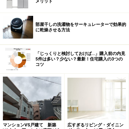
メリット
マンション名を目立つように表示しても、その所有者や
居住者などには何らメリットがなく、マンションデベロ
部屋干しの洗濯物をサーキュレーターで効果的
ッパーの広告（マンションブランドや会社名の告知）を
に乾燥させる方法
意図して掲げられていることが大半でしょう。
「じっくりと検討しておけば…」購入前の内見
しかし、高級マンションではあり得ないような看板を掲
5件は多い？少ない？最新！住宅購入の3つの
げれば、わざわざ「高級マンションではありません」と
コツ
宣言しているようなものかもしれません。
それはともかくとして、青田売りが多いマンションで
「看板を据えつけること」がどこまで重要事項として説
明されているのか、少し心配になるところです。
購入者のなかには、それがまったく気にならないという
マンションVS戸建て 新築
広すぎるリビング・ダイニン
人もいるでしょうが、逆に買ったことを後悔するほど気