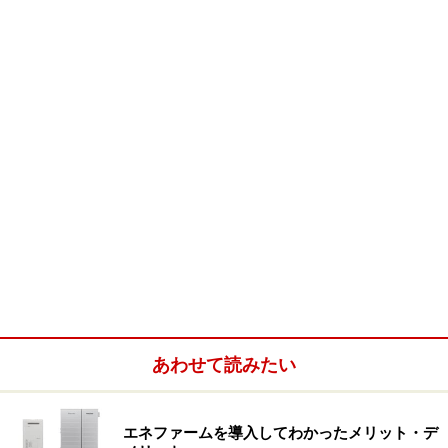
ついたのです。
先ほどは手前のビルの陰に隠れていた建物本体部分も、
いたって普通のマンション仕様で、初めに看板だけを見
て、てっきりラブホだと思い込んでしまったのでした。
たしかに「HOTEL」の表記はありませんでしたが……。
以前はマンションの屋上や塔屋部分などに、デカデカと
マンション名を表示しているケースも少なからずありま
したが、最近の新しいマンションでは（とくに東京都心
部などでは）あまり見かけることがありません。
それでも地方都市や郊外などでは、まだそのようなマン
あわせて読みたい
ションがあるようです。その巨大看板のマンションもま
だ完成したばかりのようで、「好評分譲中」の横断幕が
エネファームを導入してわかったメリット・デ
かかっていました。