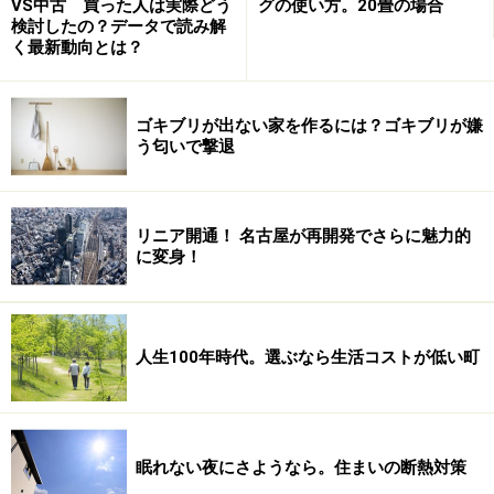
VS中古 買った人は実際どう
グの使い方。20畳の場合
になってしまう人も少なくないでしょう。
検討したの？データで読み解
く最新動向とは？
屋上といえども購入者全員の共有物ですから、それを建
てた側のマンションデベロッパーが好き勝手に使えると
ゴキブリが出ない家を作るには？ゴキブリが嫌
いうわけではないはずですが……。
う匂いで撃退
リニア開通！ 名古屋が再開発でさらに魅力的
>>
平野雅之の不動産ミニコラム INDEX
に変身！
（この記事は2008年8月公開の「不動産百考 vol.23」を
もとに再構成したものです）
人生100年時代。選ぶなら生活コストが低い町
※記事内容は執筆時点のものです。最新の内容をご確認くださ
い。
眠れない夜にさようなら。住まいの断熱対策