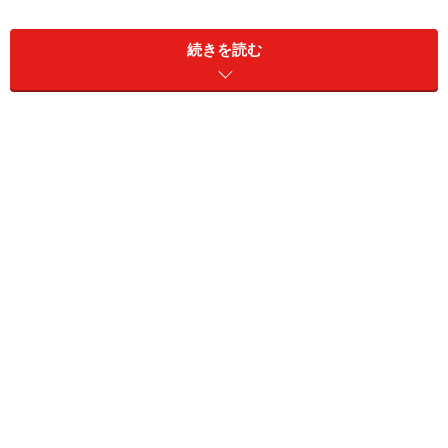
2005年度に142平米だった延床面積はだんだんと小さくなっ
ています
続きを読む
グラフでもわかるように延床面積はどんどん減り続け、
2005年度に142平米（42.9坪）だったものが、2014年度
では129平米（39.0坪）になりました。両者の差は13平
米（3.9坪＝7.8畳）。8畳近い部屋が1つなくなった計算
です。
では、なぜ日本の家は小さくなっているのでしょうか。
考えられる理由は3つあります。
理由1 世帯人数が減っているから
1つめの理由は、家族構成の変化が挙げられます。