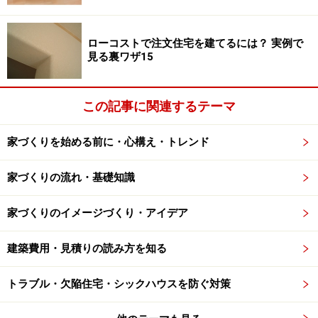
理由2 建築費が高騰したから
2つ目の理由は、注文住宅の建築費が高くなってきたか
ローコストで注文住宅を建てるには？ 実例で
らです。
見る裏ワザ15
平均建築費は2005年度3222万円で、2014年度3310万円
この記事に関連するテーマ
となっていて、それほど大幅な上昇ではないように見え
ますが、延床面積の減少を考慮する必要があります。
家づくりを始める前に・心構え・トレンド
延床面積と建築費から坪単価を計算してみたのが下のグ
家づくりの流れ・基礎知識
ラフです。坪単価は75.1万円（2005年度） → 84.8万円
家づくりのイメージづくり・アイデア
（2014年度）と、10万円近く高くなりました。
建築費用・見積りの読み方を知る
トラブル・欠陥住宅・シックハウスを防ぐ対策
坪単価は一度上昇してから2012年に78.3万円まで下降。その
後、大幅に上昇しています