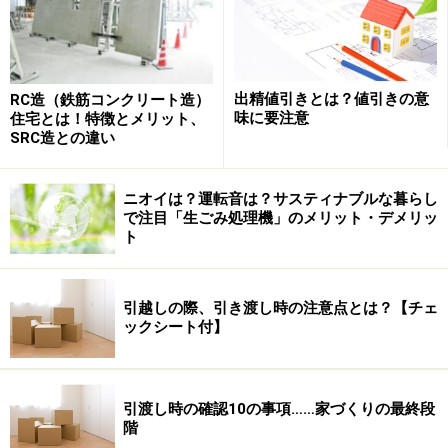
得できますね。
出精値引きとは？値引きの意
RC造（鉄筋コンクリート造）
2005年度に3.75人だった世帯人数は毎年減り続け、2014年度
味に要注意
住宅とは！特徴とメリット、
には3.48人になりました
SRC造との違い
ニオイは？運転音は？サスティナブルな暮らし
ここで、世帯人数について他の調査データを元に補足説
で注目「生ごみ処理機」のメリット・デメリッ
明をしておきましょう。国勢調査によると、すでに
ト
2000（平成12）年の時点で最も多いのは1人世帯になり
ました。2010（平成22）年では、さらに1人世帯が増
引越しの際、引き渡し時の注意点とは？【チェ
え、およそ3割に。かなり早いスピードで高齢化や少子
ックシート付】
化が進んでおり、今後もこの傾向が続けば、注文住宅を
建てる世帯の人数はもっと減っていくでしょう。
引渡し時の確認10の事項……家づくりの最終段
階