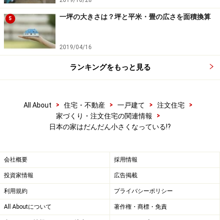
3つめの理由は、経済的な理由です。
一坪の大きさは？坪と平米・畳の広さを面積換算
5
長く年収が伸びないにも関わらず、建築費が上昇して厳
しい状況が続いているのは、ここまで紹介した通りで
2019/04/16
す。
ランキングをもっと見る
調査結果の数値を見てみると、1576万円（2005年度）だ
った自己資金は1857万円（2007年度）を境に減少に転じ
>
>
>
>
All About
住宅・不動産
一戸建て
注文住宅
>
家づくり・注文住宅の関連情報
て、1480万円（2014年度）に。一方で、2948万円
日本の家はだんだん小さくなっている!?
（2005年度）だった借入金は少しずつ増加し、3540万円
（2014年度）になりました。年収は増えていないため、
住宅ローンの負担を抑えるために、家を小さく（適正な
会社概要
採用情報
広さに？）してでも建築費を抑えたいという気持ちが働
投資家情報
広告掲載
いたという想像もできます。
利用規約
プライバシーポリシー
All Aboutについて
著作権・商標・免責