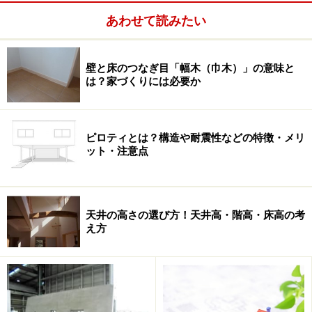
あわせて読みたい
壁と床のつなぎ目「幅木（巾木）」の意味と
は？家づくりには必要か
ピロティとは？構造や耐震性などの特徴・メリ
ット・注意点
天井の高さの選び方！天井高・階高・床高の考
世帯人数は毎年減っています。平均3.75人（2005年度）
え方
→ 3.48人（2014年度）に。これまで標準世帯とされてい
た「夫婦＋子ども2人」という4人家族が減り、子ども1
人や夫婦だけの世帯が増えていると考えられます。世帯
人数が減ってくれば、住宅が小さくなっていくことも納