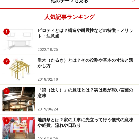
他のテーマも見る
このように建築費が上昇傾向であるのに対し、注文住宅
人気記事ランキング
を建てた家庭の平均世帯年収はこの10年間ほとんど増え
ピロティとは？構造や耐震性などの特徴・メリッ
ていません。864万円（2005年度）だった年収は890万
1
ト・注意点
円（2007年度）をピークに下降し、2010年度には807万
円とこの10年で最低を記録。2014年度は851万円と少し
2022/10/25
盛り返している状況です。
垂木（たるき）とは？その役割や基本の寸法と活
2
かし方
2018/02/10
807万円と年収が最も低かった2010年度の建築費は3148万
「梁（はり）」の意味とは？実は奥が深い言葉の
3
円。年収の増えない状況でやりくりしていることが想像でき
意味
ます
2019/06/24
地鎮祭とは？家の工事に先立って行う儀式の意味
4
や経費、流れや日取り
理由3 住宅ローンの負担を抑制するため
2019/10/28