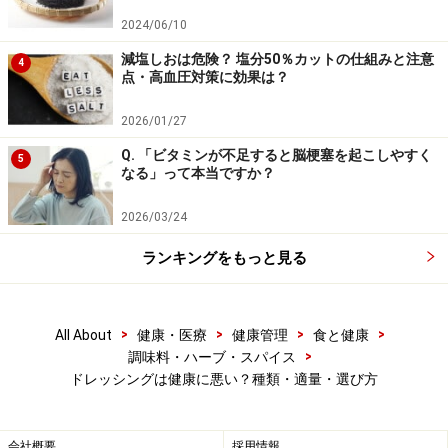
2024/06/10
このドレッシングを作るのも大変である場合は、市販の
減塩しおは危険？ 塩分50％カットの仕組みと注意
4
ドレッシングに食酢を加えて味を薄めて使うのもよいと
点・高血圧対策に効果は？
思います。
2026/01/27
Q. 「ビタミンが不足すると脳梗塞を起こしやすく
5
なる」って本当ですか？
「野菜中心の食生活なら健康的」は正し
い？
2026/03/24
また、「野菜中心」という言い方をすると、いかにも健
ランキングをもっと見る
康に気を遣っているように聞こえますが、そうではあり
ません。
>
>
>
>
All About
健康・医療
健康管理
食と健康
>
調味料・ハーブ・スパイス
日本人の「主食」は米（パン、麺も可）であり、米が中
ドレッシングは健康に悪い？種類・適量・選び方
心です。そこに「主菜」として肉・魚・卵・豆腐などの
たんぱく質源と、「副菜」としての野菜があります。
会社概要
採用情報