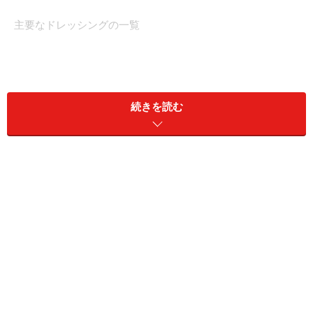
主要なドレッシングの一覧
まず、ドレッシングの種類について整理してみましょ
う。もちろん、これがすべてではありませんが、主だっ
続きを読む
たものを一覧表にまとめました。これらのドレッシング
は日本農林規格（JAS）にて規定されており、規格外の
ものは販売できないことになっています。
ドレッシングの適量……注意すべきは食塩量
「野菜を食べよう！ 」というけれどドレッシングのかけす
ぎも気になる……、そんなときどうしたらいいのでしょうか？