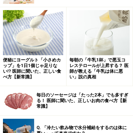
ノンオイルドレッシングを選ぶ必要はなさそうに感じま
す。
ドレッシングは食塩量が多く1袋2～4g程度の食塩が入っ
ています。食塩の生理的に推奨されている摂取量は、1
日2～3g程度。日本人は醤油や味噌を多用している食塩
文化なので、2～3gでは味がぼけてしまうということも
便秘にヨーグルト「小さめカ
毎朝の「牛乳1杯」で悪玉コ
あり、高血圧学会などでは1日6g以下を推奨していま
ップ」を1日1個じゃ足りな
レステロールが上昇する？ 医
い!? 医師に聞いた、正しい食
師が教える「牛乳は体に悪
す。また日本人の食事摂取基準でも女性は7g未満、男性
べ方【新常識】
い」説の真相
は8.0g未満を推奨しています。1日3食の食事を摂るとす
れば1食あたりに使える食塩は2g程度。仮にドレッシン
毎日のソーセージは「たった2本」でも多すぎ
グ1袋を全部使ったとすれば、他のおかずの味付けには
る！ 医師に聞いた、正しいお肉の食べ方【新
塩分を含む調味料は使えなくなってしまいます。
常識】
ドレッシングの罪はエネルギー量よりも、食塩の摂りす
Q. 「冷たい飲み物で水分補給をするのは体に
ぎにありそうです。食塩を基準に適量を考えるとした