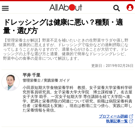
ドレッシングは健康に悪い？種類・適
量・選び方
【管理栄養士が解説】野菜不足を補いたいときの生野菜サラダや蒸し野
菜料理。健康的に思えますが、ドレッシングで塩分などの過剰摂取にな
ってしまうことがありますので、適量を心がけることが大切です。ドレ
ッシングの上手な選び方と適量、健康的で簡単なドレッシングレシピ、
野菜中心の食事の是非について解説します。
更新日：
2019年02月26日
平井 千里
管理栄養士 / 実践栄養 ガイド
小田原短期大学食物栄養学科 教授。女子栄養大学栄養科学研
究所客員研究員。女子栄養大学大学院 博士課程修了。名古屋
女子大学 助手、一宮女子短期大学 専任講師を経て大学院へ進
学。肥満と栄養摂取の関連について研究。前職は病院栄養科責
任者（栄養相談も実施）。現在は教壇に立つ傍ら、実践に即し
た栄養情報を発信。
プロフィール詳細
執筆記事一覧