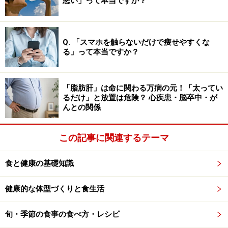
悪い」って本当ですか？
ら、小袋入りドレッシングの半分以下の量を目安にする
のがよいと思います。
Q. 「スマホを触らないだけで痩せやすくな
る」って本当ですか？
簡単で健康的な手作りドレッシングの作り
方・レシピ
「脂肪肝」は命に関わる万病の元！「太ってい
るだけ」と放置は危険？ 心疾患・脳卒中・が
市販のドレッシングはどうしても食塩が多く、味付けが
んとの関係
濃くなりがちです。そこで、どこの家庭にもある材料で
できる、手軽なドレッシングの作り方を伝授します。基
この記事に関連するテーマ
本のヴィネグレットドレッシングです。
食と健康の基礎知識
食物油（私はオリーブオイルで作ることが多いで
健康的な体型づくりと食生活
す） 30ml
食酢（米酢、りんご酢、黒酢などお好みのもの）
旬・季節の食事の食べ方・レシピ
20ml