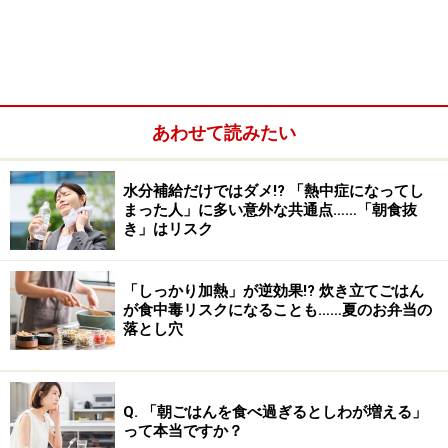
あわせて読みたい
水分補給だけではダメ!? 「熱中症になってし
まった人」に多い意外な共通点……「朝食抜
き」はリスク
「しっかり加熱」が逆効果!? 炊き立てごはん
コンビニで売られている小袋入りのドレッシングは1袋
が食中毒リスクになることも……夏のお弁当の
で20～30kcal。油に溶けるビタミン脂溶性ビタミンが緑
落とし穴
黄色野菜に多く含まれているため、油の入ったドレッシ
ングをかけると吸収効率がよくなるという面もありま
す。そう考えていくと、エネルギー量を気にして美味し
Q. 「朝ごはんを食べ過ぎるとしわが増える」
って本当ですか？
くはないと思いながら、ダイエットや健康のためにと、