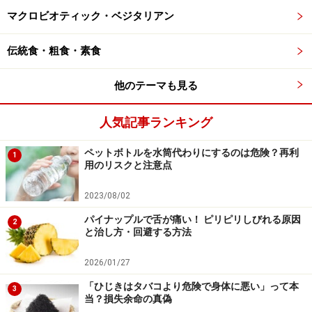
食
マクロビオティック・ベジタリアン
塩
伝統食・粗食・素食
少々
こしょ
他のテーマも見る
う 少々
人気記事ランキング
これを混ぜるだけです。食物油と食酢の割合は、油のほ
ペットボトルを水筒代わりにするのは危険？再利
1
うが少し多めであればOK。厳密にこの量でなくてもかま
用のリスクと注意点
いません。食塩とこしょうは味を確認しながら加えてく
2023/08/02
ださい。
パイナップルで舌が痛い！ ピリピリしびれる原因
2
と治し方・回避する方法
これら4つの材料であれば、ほとんどの家庭に常備して
あると思います。これに玉ねぎやパセリ、ピーマンのみ
2026/01/27
じん切りなどを加えればオシャレなドレッシングの出来
「ひじきはタバコより危険で身体に悪い」って本
3
当？損失余命の真偽
上がりです。