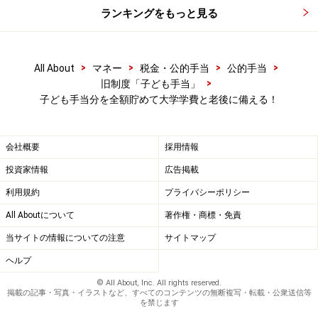
ランキングをもっと見る
>
>
>
>
All About
マネー
税金・公的手当
公的手当
>
旧制度「子ども手当」
子ども手当分を全額貯めて大学学費と老後に備える！
会社概要
採用情報
投資家情報
広告掲載
利用規約
プライバシーポリシー
All Aboutについて
著作権・商標・免責
当サイトの情報についての注意
サイトマップ
ヘルプ
© All About, Inc. All rights reserved.
掲載の記事・写真・イラストなど、すべてのコンテンツの無断複写・転載・公衆送信等
を禁じます