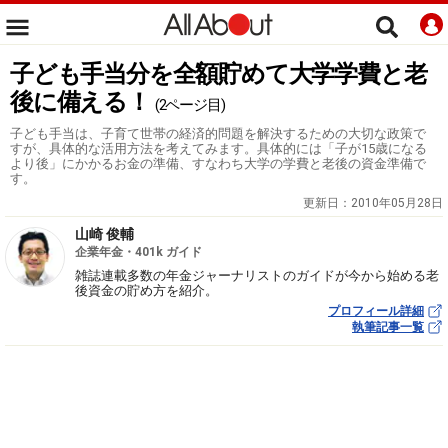
子ども手当分を全額貯めて大学学費と老
後に備える！
(2ページ目)
子ども手当は、子育て世帯の経済的問題を解決するための大切な政策で
すが、具体的な活用方法を考えてみます。具体的には「子が15歳になる
より後」にかかるお金の準備、すなわち大学の学費と老後の資金準備で
す。
更新日：
2010年05月28日
山崎 俊輔
企業年金・401k ガイド
雑誌連載多数の年金ジャーナリストのガイドが今から始める老
後資金の貯め方を紹介。
プロフィール詳細
執筆記事一覧