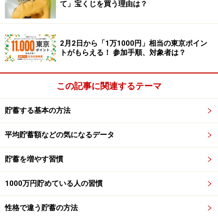
て」宝くじを買う理由は？
2月2日から「1万1000円」相当の東京ポイン
トがもらえる！ 参加手順、対象者は？
この記事に関連するテーマ
貯蓄する基本の方法
平均貯蓄額などの気になるデータ
必要なもの2 専用のグッズ
貯蓄を増やす習慣
マラソンなら、長距離を走るのに適したランニングシュ
ーズが必要ですよね。専用のウエアも準備します。時間
1000万円貯めている人の習慣
をはかるために、ストップウォッチ機能があるグッズを
性格で違う貯蓄の方法
使う人も多いですよね。
貯蓄も同じように、例えば「財