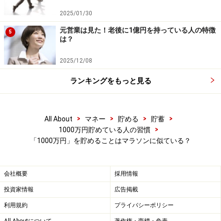
て探ってみました。ゆっくりでも走り続ければ42キロに
2025/01/30
たどりつきますし、ゆっくりでも貯め続ければ1000万円
元営業は見た！老後に1億円を持っている人の特徴
5
は？
にいつかは到達します。
2025/12/08
でも、
やみくもに始めて、息切れしてあきらめてしまっ
ランキングをもっと見る
たり、「そもそも無理だ」と勘違いをしてスタートすら
しなかったりというのは、もったいないこと。
正しい方
法を知り、習慣化させてゴールに達することができれ
>
>
>
>
All About
マネー
貯める
貯蓄
ば、想像以上の充実感と爽快感を味わえることでしょ
>
1000万円貯めている人の習慣
う。まずは、最初の一歩からスタートしてみてはいかが
「1000万円」を貯めることはマラソンに似ている？
でしょうか。
※記事内容は執筆時点のものです。最新の内容をご確認くださ
会社概要
採用情報
い。
本記事の内容は一般的な情報提供を目的としており、特定の金融
投資家情報
広告掲載
商品や投資行動を推奨するものではありません。
利用規約
プライバシーポリシー
投資や資産運用に関する最終的なご判断はご自身の責任において
行ってください。