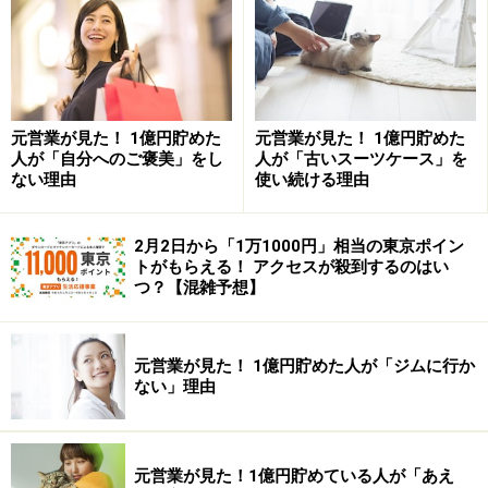
必要なもの1 長続きする「走り方」「貯め
方」
自己流で長距離を走ると、ケガをしてしまいます。マラ
ソンを本格的にはじめたいという人は、
まずはマラソン
元営業が見た！ 1億円貯めた
元営業が見た！ 1億円貯めた
人が「自分へのご褒美」をし
人が「古いスーツケース」を
が詳しい人に正しい走り方を教えてもらうということが
ない理由
使い続ける理由
多いのではないでしょうか。
貯蓄も同じです。「欲しい
ものを我慢する」「食費をとにかく切り詰める」などと
2月2日から「1万1000円」相当の東京ポイン
やみくもに切り詰めてしまうと、1000万円が貯まる前
トがもらえる！ アクセスが殺到するのはい
に、ストレスがたまりますし、体を壊してしまうでしょ
つ？【混雑予想】
う。
元営業が見た！ 1億円貯めた人が「ジムに行か
以前の記事「
3ステップで叶う！夢の1000万円貯蓄を目
ない」理由
指すワザ
」でもお伝えしましたが、長く続けられる、無
理のない貯蓄法をはじめましょう。
元営業が見た！1億円貯めている人が「あえ