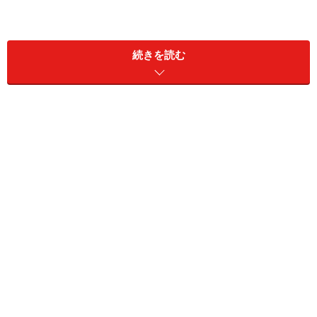
この感覚は、「1000万円貯めること」と似ています。
続きを読む
1000万円を貯めた人は、「最初は、学生時代に貯めた10
万円からのスタートだった」「100万円も貯蓄がないの
に、一桁違う1000万円は無理だと思っていた」「けれ
ど、貯めてみるとそれほど大変ではなかった」という人
がたくさんいるのです。
ゴールに達するまでに必要なものとは？
100メートルなら、自己流でも走りきれますが、長距離
のマラソンだとそうはいきません。貯蓄の場合も、あら
ゆるものを切り詰めれば、いつか100万円は貯まるかも
しれませんが、1000万円を貯めるのはかなり厳しいでし
ょう。