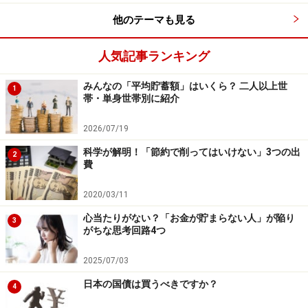
形貯蓄」や「貯める専用の口座」のほか、「自分の買い
他のテーマも見る
物習慣にあったクレジットカード」や、支出を管理する
家計簿やアプリ、メモなど、貯めるためのグッズを選ぶ
人気記事ランキング
ことが重要です。
みんなの「平均貯蓄額」はいくら？ 二人以上世
1
帯・単身世帯別に紹介
必要なもの3 習慣化すること
2026/07/19
フルマラソンを目指す人は、練習として週に何回かのペ
科学が解明！「節約で削ってはいけない」3つの出
2
費
ースで一定距離を走って、筋力や体力、経験値などをつ
けていきますが、習慣化していくことは、貯蓄も同じで
2020/03/11
す。
「毎月一定額を、お給料が入ったらすぐ貯めてしま
心当たりがない？「お金が貯まらない人」が陥り
3
う」「出費にメリハリをつける」「迷ったら買わない」
がちな思考回路4つ
などという「貯まる習慣」を身につければ、ゴールにど
2025/07/03
んどん近付いていけるでしょう。
日本の国債は買うべきですか？
4
以上、1000万円貯めることと、マラソンの共通点につい